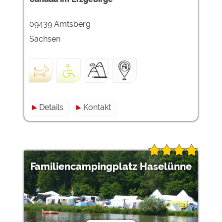
09439 Amtsberg
Externe Medien
YouTube (Videos von
https://policies.google.com/privacy
Sachsen
Campingplätzen)
Campingplatzvorschau (Vorschau
siehe Datenschutzerklärung des
der Internetseiten von
jeweiligen Anbieters
Campingplätzen)
Google Maps (Kartensuche, Anfahrt
https://policies.google.com/privacy
usw.)
Details
Kontakt
Google reCAPTCHA (Formulare)
https://policies.google.com/privacy
Statistiken
Google Analytics
https://policies.google.com/privacy
Familiencampingplatz Haselünne
Marketing
Google Ads
https://policies.google.com/privacy
Google AdSense
https://policies.google.com/privacy