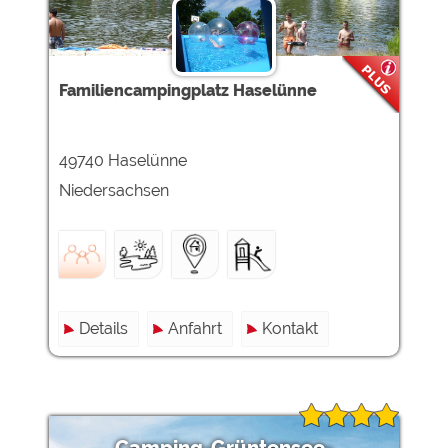
Google Remarketing
https://policies.google.com/privacy
Die Cookieeinstellungen können jeder Zeit im Footer
Familiencampingplatz Haselünne
über "COOKIES" geändert werden!
49740 Haselünne
Niedersachsen
Details
Anfahrt
Kontakt