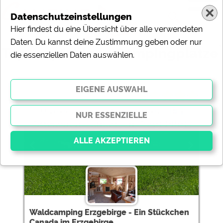
Datenschutzeinstellungen
Hier findest du eine Übersicht über alle verwendeten
Daten. Du kannst deine Zustimmung geben oder nur
*
Top empfohlene Campingplätze
die essenziellen Daten auswählen.
Waldcamping Erzgebirge - Ein
Stückchen Canada im Erzgebirge
Essenziell
Essenzielle Cookies ermöglichen grundlegende
Funktionen und sind für die einwandfreie Funktion der
Website dringend erforderlich. Ohne diese Cookies
Waldcamping Erzgebirge - Ein Stückchen
werden Teile der Website
nicht funktionieren
.
Canada im Erzgebirge