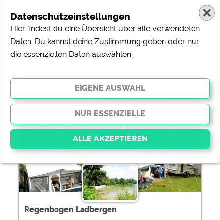
Datenschutzeinstellungen
Hier findest du eine Übersicht über alle verwendeten
Daten. Du kannst deine Zustimmung geben oder nur
die essenziellen Daten auswählen.
Sortierung:
Regenbogen Ladbergen
Essenziell
Essenzielle Cookies ermöglichen grundlegende
Funktionen und sind für die einwandfreie Funktion der
Website dringend erforderlich. Ohne diese Cookies
Regenbogen Ladbergen
werden Teile der Website
nicht funktionieren
.