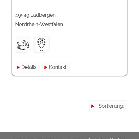
49549 Ladbergen
Externe Medien
YouTube (Videos von
https://policies.google.com/privacy
Nordrhein-Westfalen
Campingplätzen)
Campingplatzvorschau (Vorschau
siehe Datenschutzerklärung des
der Internetseiten von
jeweiligen Anbieters
Campingplätzen)
Google Maps (Kartensuche, Anfahrt
https://policies.google.com/privacy
usw.)
Details
Kontakt
Google reCAPTCHA (Formulare)
https://policies.google.com/privacy
Statistiken
Google Analytics
https://policies.google.com/privacy
Sortierung:
Marketing
Google Ads
https://policies.google.com/privacy
Google AdSense
https://policies.google.com/privacy