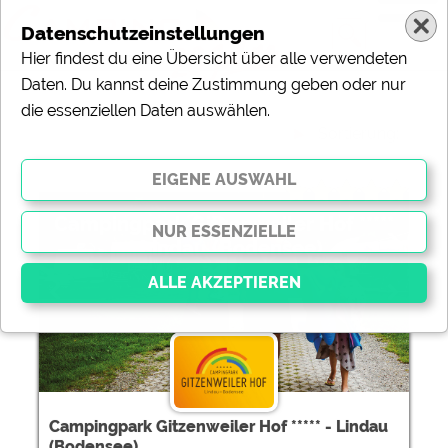
Datenschutzeinstellungen
Hier findest du eine Übersicht über alle verwendeten
Daten. Du kannst deine Zustimmung geben oder nur
die essenziellen Daten auswählen.
Sortierung:
Campingpark Gitzenweiler Hof *****
- Lindau (Bodensee)
Essenziell
Essenzielle Cookies ermöglichen grundlegende
Funktionen und sind für die einwandfreie Funktion der
Website dringend erforderlich. Ohne diese Cookies
Campingpark Gitzenweiler Hof ***** - Lindau
werden Teile der Website
nicht funktionieren
.
(Bodensee)