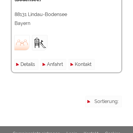
88131 Lindau-Bodensee
Externe Medien
YouTube (Videos von
https://policies.google.com/privacy
Bayern
Campingplätzen)
Campingplatzvorschau (Vorschau
siehe Datenschutzerklärung des
der Internetseiten von
jeweiligen Anbieters
Campingplätzen)
Google Maps (Kartensuche, Anfahrt
https://policies.google.com/privacy
usw.)
Details
Anfahrt
Kontakt
Google reCAPTCHA (Formulare)
https://policies.google.com/privacy
Statistiken
Google Analytics
https://policies.google.com/privacy
Sortierung:
Marketing
Google Ads
https://policies.google.com/privacy
Google AdSense
https://policies.google.com/privacy