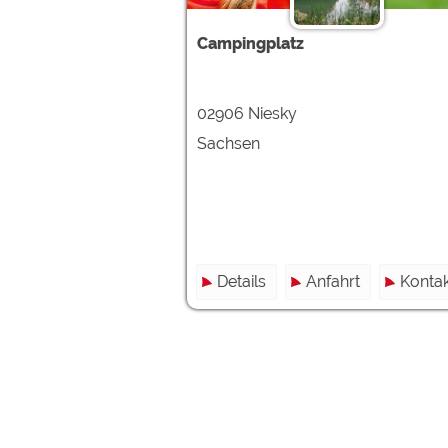
Google reCAPTCHA (Form
Campingplatz
Statistiken
Google Analytics
02906 Niesky
Sachsen
Marketing
Google Ads
Google AdSense
Google Remarketing
Details
Anfahrt
Kontak
Die Cookieeinstell