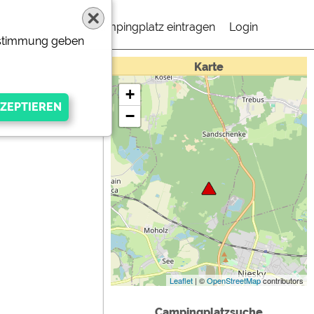
Campingplatz eintragen
Login
Zustimmung geben
Karte
+
−
gen Anbieters
Leaflet
| ©
OpenStreetMap
contributors
Campingplatzsuche