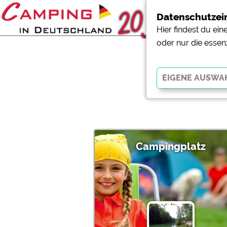
Datenschutzei
Hier findest du ei
oder nur die essen
Essenziell
Essenzielle Cookies ermö
der Website dringend erf
funktionieren
.
Campingplatz
Externe Medien
YouTube (Videos von Cam
Campingplatzvorschau (V
Campingplätzen)
Google Maps (Kartensuch