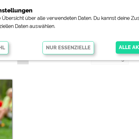
nstellungen
ne Übersicht über alle verwendeten Daten. Du kannst deine 
ziellen Daten auswählen.
Sortierung:
1
glichen grundlegende Funktionen und sind für die einwandfreie Funktion
orderlich. Ohne diese Cookies werden Teile der Website
nicht
pingplätzen)
https://policies.google.com/privacy
orschau der Internetseiten von
siehe Datenschutzerklärung des jeweili
e, Anfahrt usw.)
https://policies.google.com/privacy