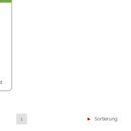
ulare)
https://policies.google.com/privacy
https://policies.google.com/privacy
https://policies.google.com/privacy
https://policies.google.com/privacy
https://policies.google.com/privacy
t
ungen können jeder Zeit im Footer über "COOKIES" geändert 
Sortierung:
1