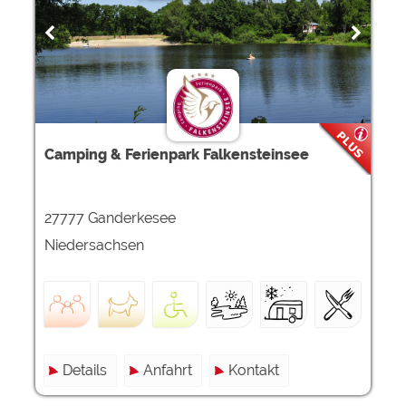
Google Remarketing
https://policies.google.com/privacy
Die Cookieeinstellungen können jeder Zeit im Footer
über "COOKIES" geändert werden!
Camping & Ferienpark Falkensteinsee
27777 Ganderkesee
Niedersachsen
Details
Anfahrt
Kontakt