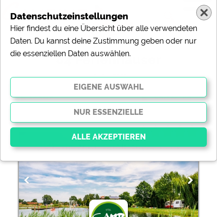
Datenschutzeinstellungen
Hier findest du eine Übersicht über alle verwendeten
Daten. Du kannst deine Zustimmung geben oder nur
die essenziellen Daten auswählen.
84 Ferienhäuser
( Ferienhäuser)
ändern
Sortierung:
5 Sterne Vital CAMP Bayerbach
Essenziell
Essenzielle Cookies ermöglichen grundlegende
Funktionen und sind für die einwandfreie Funktion der
Website dringend erforderlich. Ohne diese Cookies
werden Teile der Website
nicht funktionieren
.