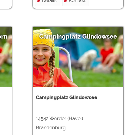
Details
Kontakt
orn
Campingplatz Glindowsee
Campingplatz Glindowsee
14542 Werder (Havel)
Brandenburg