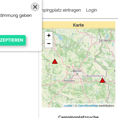
Campingplatz eintragen
Login
Zustimmung geben
Karte
+
−
gen Anbieters
Leaflet
| ©
OpenStreetMap
contributors
Campingplatzsuche