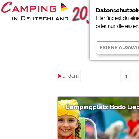
Datenschutzei
Hier findest du ei
oder nur die essen
92 Camping
Essenziell
ändern
Essenzielle Cookies ermö
1
der Website dringend erf
funktionieren
.
Campingplatz Bodo Lie
Externe Medien
YouTube (Videos von Cam
Campingplatzvorschau (V
Campingplätzen)
Google Maps (Kartensuch