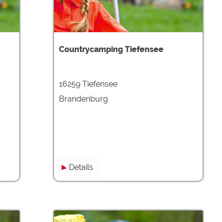
ulare)
https://policies.google.com/privacy
Countrycamping Tiefensee
https://policies.google.com/privacy
16259 Tiefensee
https://policies.google.com/privacy
Brandenburg
https://policies.google.com/privacy
https://policies.google.com/privacy
ungen können jeder Zeit im Footer über "COOKIES" geändert 
Details