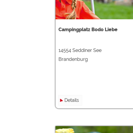
Google reCAPTCHA (Form
Statistiken
Campingplatz Bodo Liebe
Google Analytics
14554 Seddiner See
Marketing
Google Ads
Brandenburg
Google AdSense
Google Remarketing
Die Cookieeinstell
Details