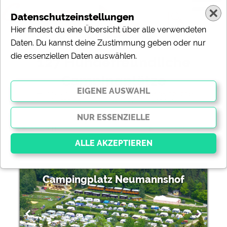
Datenschutzeinstellungen
Hier findest du eine Übersicht über alle verwendeten
Daten. Du kannst deine Zustimmung geben oder nur
die essenziellen Daten auswählen.
127 Hundefreundliche
Campingplätze
(Hunde erlaubt >
Detailsuche Hundefreundliche
Campingplätze
+ Ganzjährig geöffnet)
ändern
Sortierung:
Campingplatz Neumannshof
Essenziell
Essenzielle Cookies ermöglichen grundlegende
Funktionen und sind für die einwandfreie Funktion der
Website dringend erforderlich. Ohne diese Cookies
werden Teile der Website
nicht funktionieren
.