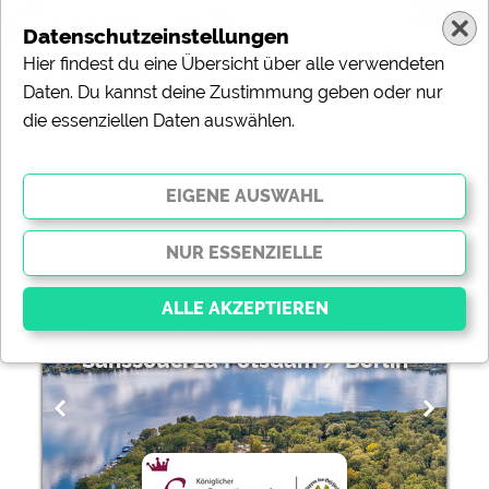
Datenschutzeinstellungen
Hier findest du eine Übersicht über alle verwendeten
Daten. Du kannst deine Zustimmung geben oder nur
die essenziellen Daten auswählen.
85 Campingplätze »
Hundefreundliche Angebote
ändern
Sortierung:
Ihr königlicher Campingpark
Sanssouci zu Potsdam / Berlin
Essenziell
Essenzielle Cookies ermöglichen grundlegende
Funktionen und sind für die einwandfreie Funktion der
Website dringend erforderlich. Ohne diese Cookies
werden Teile der Website
nicht funktionieren
.