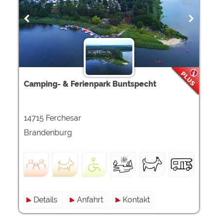
Google Remarketing
https://policies.google.com/privacy
Die Cookieeinstellungen können jeder Zeit im Footer
über "COOKIES" geändert werden!
Camping- & Ferienpark Buntspecht
14715 Ferchesar
Brandenburg
Details
Anfahrt
Kontakt