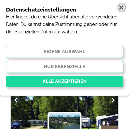
Datenschutzeinstellungen
Hier findest du eine Übersicht über alle verwendeten
Daten. Du kannst deine Zustimmung geben oder nur
die essenziellen Daten auswählen.
119 Campingplätze » Hallenbad
ändern
Sortierung:
Campingplatz am Drewensee
Essenziell
Essenzielle Cookies ermöglichen grundlegende
Funktionen und sind für die einwandfreie Funktion der
Website dringend erforderlich. Ohne diese Cookies
werden Teile der Website
nicht funktionieren
.