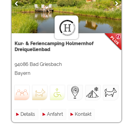
Google Remarketing
https://policies.google.com/privacy
Die Cookieeinstellungen können jeder Zeit im Footer
über "COOKIES" geändert werden!
Kur- & Feriencamping Holmernhof
Dreiquellenbad
94086 Bad Griesbach
Bayern
Details
Anfahrt
Kontakt