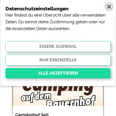
Datenschutzeinstellungen
Hier findest du eine Übersicht über alle verwendeten
Daten. Du kannst deine Zustimmung geben oder nur
Ergebnisse für 'Camping auf
die essenziellen Daten auswählen.
dem Bauernhof'
2 Campingplätze gefunden:
Campinghof Sell
Essenziell
Essenzielle Cookies ermöglichen grundlegende
Funktionen und sind für die einwandfreie Funktion der
Website dringend erforderlich. Ohne diese Cookies
werden Teile der Website
nicht funktionieren
.
Campinghof Sell