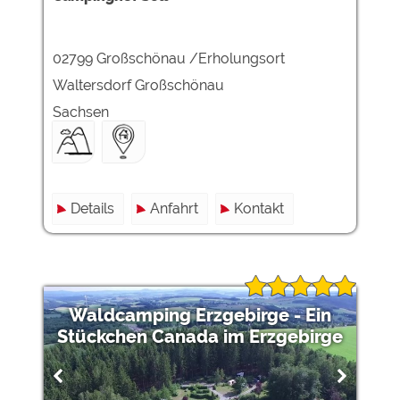
Externe Medien
02799 Großschönau /Erholungsort
YouTube (Videos von
https://policies.google.com/privacy
Campingplätzen)
Waltersdorf Großschönau
Campingplatzvorschau (Vorschau
siehe Datenschutzerklärung des
Sachsen
der Internetseiten von
jeweiligen Anbieters
Campingplätzen)
Google Maps (Kartensuche, Anfahrt
https://policies.google.com/privacy
usw.)
Google reCAPTCHA (Formulare)
https://policies.google.com/privacy
Details
Anfahrt
Kontakt
Statistiken
Google Analytics
https://policies.google.com/privacy
Waldcamping Erzgebirge - Ein
Stückchen Canada im Erzgebirge
Marketing
Google Ads
https://policies.google.com/privacy
Google AdSense
https://policies.google.com/privacy