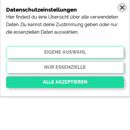
Datenschutzeinstellungen
Hier findest du eine Übersicht über alle verwendeten
Daten. Du kannst deine Zustimmung geben oder nur
Ergebnisse für 'Campingpark am
die essenziellen Daten auswählen.
WeiÃŸen See'
gefundene Campingplätze
Leider wurden keine passenden
Campingplätze gefunden.
gefundene Meldungen
Essenziell
Essenzielle Cookies ermöglichen grundlegende
Funktionen und sind für die einwandfreie Funktion der
Website dringend erforderlich. Ohne diese Cookies
werden Teile der Website
nicht funktionieren
.