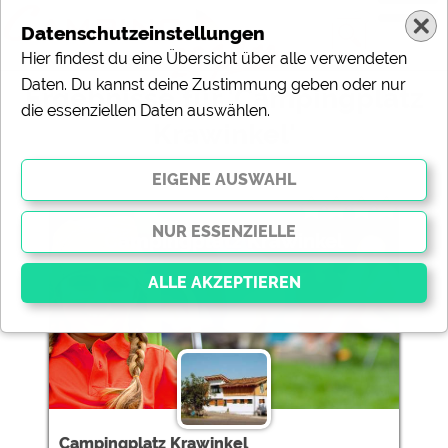
Datenschutzeinstellungen
Hier findest du eine Übersicht über alle verwendeten
Daten. Du kannst deine Zustimmung geben oder nur
Ergebnisse für 'Campingplatz
die essenziellen Daten auswählen.
Krawinkel'
1 Campingplätze gefunden:
Campingplatz Krawinkel
Essenziell
Essenzielle Cookies ermöglichen grundlegende
Funktionen und sind für die einwandfreie Funktion der
Website dringend erforderlich. Ohne diese Cookies
werden Teile der Website
nicht funktionieren
.
Campingplatz Krawinkel