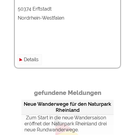
50374 Erftstadt
Externe Medien
Nordrhein-Westfalen
YouTube (Videos von
https://policies.google.com/privacy
Campingplätzen)
Campingplatzvorschau (Vorschau
siehe Datenschutzerklärung des
der Internetseiten von
jeweiligen Anbieters
Campingplätzen)
Google Maps (Kartensuche, Anfahrt
https://policies.google.com/privacy
usw.)
Details
Google reCAPTCHA (Formulare)
https://policies.google.com/privacy
Statistiken
gefundene Meldungen
Google Analytics
https://policies.google.com/privacy
Neue Wanderwege für den Naturpark
Rheinland
Marketing
Zum Start in die neue Wandersaison
Google Ads
https://policies.google.com/privacy
eröffnet der Naturpark Rheinland drei
Google AdSense
https://policies.google.com/privacy
neue Rundwanderwege.