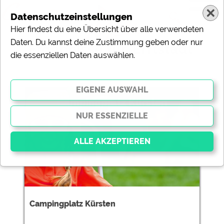
Datenschutzeinstellungen
Hier findest du eine Übersicht über alle verwendeten
Daten. Du kannst deine Zustimmung geben oder nur
Ergebnisse für 'Erftstadt'
die essenziellen Daten auswählen.
1 Campingplätze gefunden:
Campingplatz Kürsten
Essenziell
Essenzielle Cookies ermöglichen grundlegende
Funktionen und sind für die einwandfreie Funktion der
Campingplatz Kürsten
Website dringend erforderlich. Ohne diese Cookies
werden Teile der Website
nicht funktionieren
.