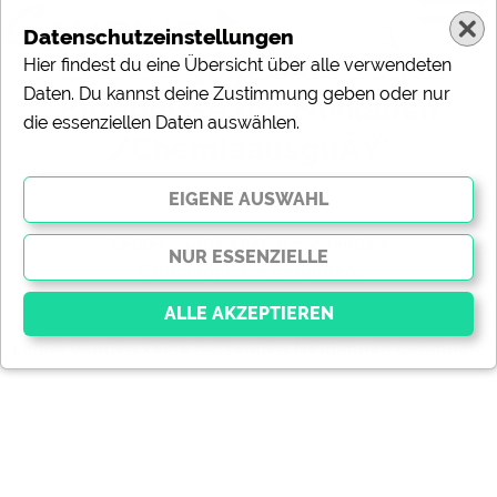
Datenschutzeinstellungen
Hier findest du eine Übersicht über alle verwendeten
Daten. Du kannst deine Zustimmung geben oder nur
Ergebnisse für 'FÃ¤kalien
die essenziellen Daten auswählen.
/ChemieausguÃŸ'
gefundene Campingplätze
Leider wurden keine passenden
Campingplätze gefunden.
gefundene Meldungen
Leider wurden keine passenden Meldungen gefunden.
Essenziell
Essenzielle Cookies ermöglichen grundlegende
Funktionen und sind für die einwandfreie Funktion der
Website dringend erforderlich. Ohne diese Cookies
werden Teile der Website
nicht funktionieren
.