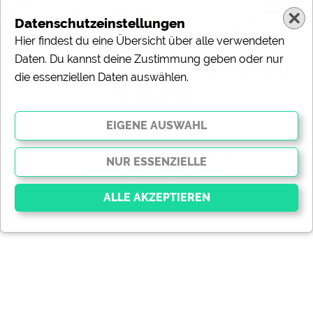
Datenschutzeinstellungen
Hier findest du eine Übersicht über alle verwendeten
Daten. Du kannst deine Zustimmung geben oder nur
Ergebnisse für 'Kocher Jagst
die essenziellen Daten auswählen.
Radweg'
gefundene Campingplätze
Leider wurden keine passenden
Campingplätze gefunden.
gefundene Meldungen
Essenziell
Essenzielle Cookies ermöglichen grundlegende
Funktionen und sind für die einwandfreie Funktion der
Website dringend erforderlich. Ohne diese Cookies
werden Teile der Website
nicht funktionieren
.