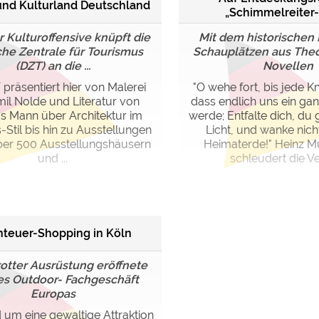
und Kulturland Deutschland
„Schimmelreiter
r Kulturoffensive knüpft die
Mit dem historischen
he Zentrale für Tourismus
Schauplätzen aus The
(DZT) an die ...
Novellen
 präsentiert hier von Malerei
"O wehe fort, bis jede K
il Nolde und Literatur von
dass endlich uns ein g
 Mann über Architektur im
werde; Entfalte dich, du
Stil bis hin zu Ausstellungen
Licht, und wanke nicht
ber 500 Ausstellungshäusern
Heimaterde!" Heinz 
und ...
schleudert die Ver
teuer-Shopping in Köln
otter Ausrüstung eröffnete
es Outdoor- Fachgeschäft
Europas
 um eine gewaltige Attraktion