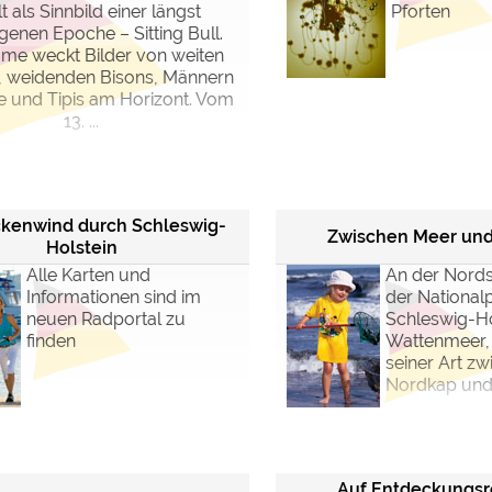
lt als Sinnbild einer längst
Pforten
enen Epoche – Sitting Bull.
me weckt Bilder von weiten
, weidenden Bisons, Männern
e und Tipis am Horizont. Vom
13. ...
ckenwind durch Schleswig-
Zwischen Meer un
Holstein
Alle Karten und
An der Nords
Informationen sind im
der National
neuen Radportal zu
Schleswig-Ho
finden
Wattenmeer, 
seiner Art z
Nordkap und S
Auf Entdeckungsr