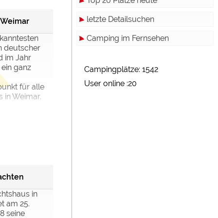
Top 20 Plätze heute
letzte Detailsuchen
h Weimar
Camping im Fernsehen
ekanntesten
 deutscher
rd im Jahr
 ein ganz
Campingplätze: 1542
User online :20
nkt für alle
ns in Weimar.
achten
htshaus in
t am 25.
8 seine