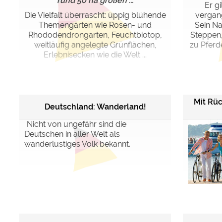
rund 50 ha großen ...
Er gi
Die Vielfalt überrascht: üppig blühende
vergang
Themengärten wie Rosen- und
Sein Na
Rhododendrongarten, Feuchtbiotop,
Steppen
weitläufig angelegte Grünflächen,
zu Pferd
Erlebnisecken wie die Welt ...
Mit Rü
Deutschland: Wanderland!
Nicht von ungefähr sind die
Deutschen in aller Welt als
wanderlustiges Volk bekannt.