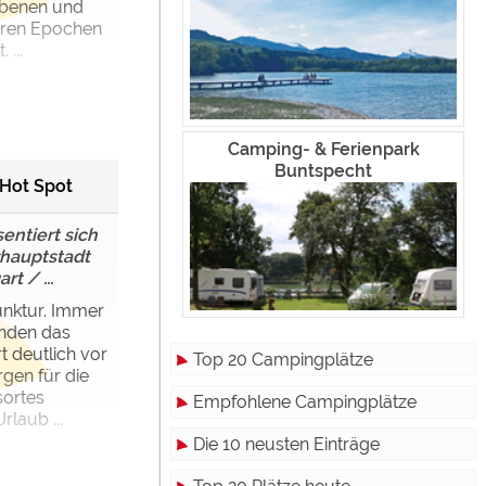
ebenen und
eren Epochen
 ...
Camping- & Ferienpark
Buntspecht
Hot Spot
sentiert sich
rhauptstadt
rt / ...
unktur. Immer
enden das
t deutlich vor
Top 20 Campingplätze
gen für die
sortes
Empfohlene Campingplätze
laub ...
Die 10 neusten Einträge