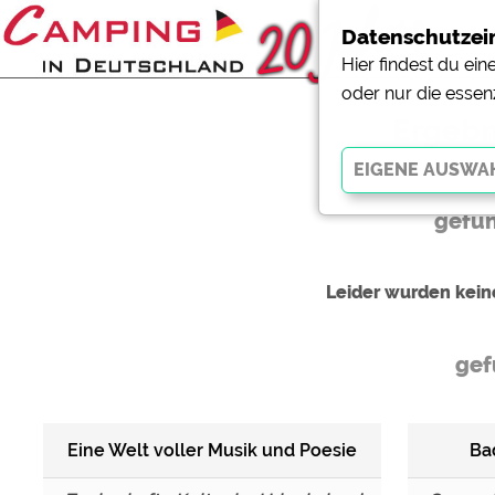
Datenschutzei
Hier findest du ei
oder nur die essen
Ergebni
gefu
Essenziell
Essenzielle Cookies ermö
der Website dringend erf
Leider wurden kei
funktionieren
.
gef
Externe Medien
YouTube (Videos von Cam
Campingplatzvorschau (V
Eine Welt voller Musik und Poesie
Ba
Campingplätzen)
Google Maps (Kartensuch