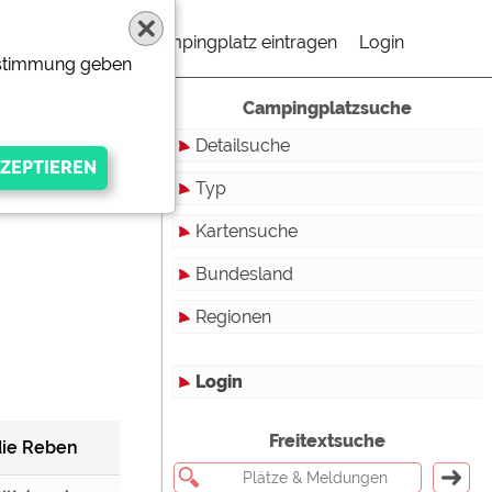
Campingplatz eintragen
Login
Zustimmung geben
Campingplatzsuche
Detailsuche
Typ
Kartensuche
Touristikstellplätze
Bundesland
Dauerstellplätze
Regionen
Reisemobilstellplätze
Baden-Württemberg
Mobilheimstellplätze
Bayern
Login
Ferienhäuser
Berlin
gen Anbieters
Freitextsuche
Bungalows
Brandenburg
die Reben
Ferienwohnungen
Bremen