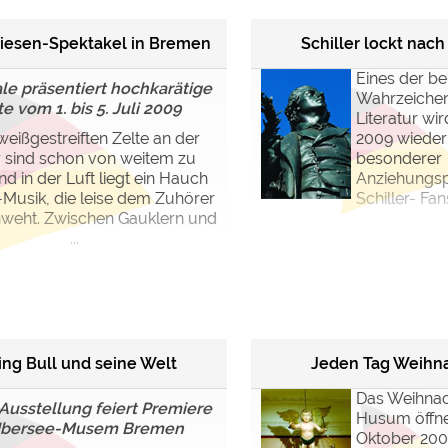
esen-Spektakel in Bremen
Schiller lockt nac
Eines der b
le präsentiert hochkarätige
Wahrzeichen
e vom 1. bis 5. Juli 2009
Literatur wi
weißgestreiften Zelte an der
2009 wieder
 sind schon von weitem zu
besonderer
d in der Luft liegt ein Hauch
Anziehungspu
-Musik, die leise dem Zuhörer
Schiller- Fa
weht. Zwischen Gauklern und
...
ting Bull und seine Welt
Jeden Tag Weihn
Das Weihnac
Ausstellung feiert Premiere
Husum öffne
Übersee-Musem Bremen
Oktober 200