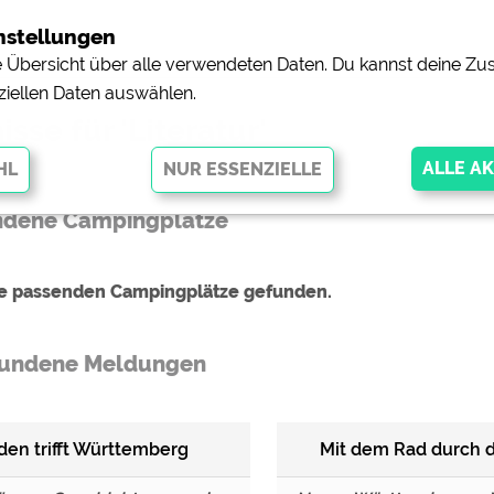
nstellungen
ne Übersicht über alle verwendeten Daten. Du kannst deine 
ziellen Daten auswählen.
sse für 'Literatur'
ndene Campingplätze
glichen grundlegende Funktionen und sind für die einwandfreie Funktion
orderlich. Ohne diese Cookies werden Teile der Website
nicht
ne passenden Campingplätze gefunden.
undene Meldungen
pingplätzen)
https://policies.google.com/privacy
orschau der Internetseiten von
siehe Datenschutzerklärung des jeweili
den trifft Württemberg
Mit dem Rad durch 
e, Anfahrt usw.)
https://policies.google.com/privacy