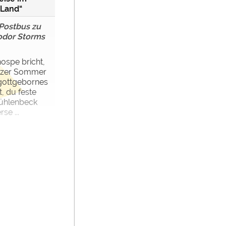
-Land“
 Postbus zu
odor Storms
nospe bricht,
anzer Sommer
 gottgebornes
, du feste
Mühlenbeck
se ...