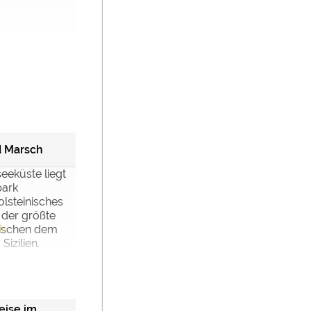
d Marsch
eeküste liegt
park
lsteinisches
der größte
wischen dem
izilien.
eise im