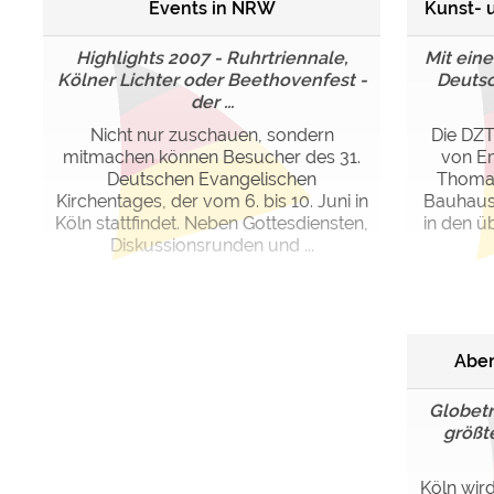
Events in NRW
Kunst- 
Highlights 2007 - Ruhrtriennale,
Mit eine
Kölner Lichter oder Beethovenfest -
Deutsc
der ...
Nicht nur zuschauen, sondern
Die DZT
mitmachen können Besucher des 31.
von Em
Deutschen Evangelischen
Thomas
Kirchentages, der vom 6. bis 10. Juni in
Bauhaus-
Köln stattfindet. Neben Gottesdiensten,
in den ü
Diskussionsrunden und ...
Aben
Globetr
größt
Köln wird