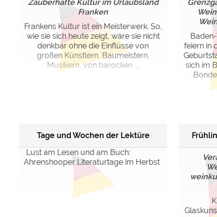
Zauberhafte Kultur im Urlaubsland
Grenzgä
Google reCAPTCHA (Form
Franken
Wein
Wein
Frankens Kultur ist ein Meisterwerk. So,
wie sie sich heute zeigt, wäre sie nicht
Baden-
Statistiken
denkbar ohne die Einflüsse von
feiern in
Google Analytics
großen Künstlern, Baumeistern,
Geburtst
Musikern, von barocken ...
sich im 
Bonde
Marketing
Google Ads
Google AdSense
Google Remarketing
Tage und Wochen der Lektüre
Frühli
Die Cookieeinstell
Lust am Lesen und am Buch:
Ver
Ahrenshooper Literaturtage im Herbst
We
weinkul
K
Glaskuns