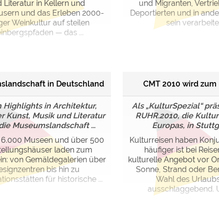
 Literatur in Kellern und
und Migranten, Vertri
usern und das Erleben 2000-
Deportierten und in and
iger Weinkultur auf steilen
sein verarbeitet.
inbergspfaden — das ...
landschaft in Deutschland
CMT 2010 wird zum 
Highlights in Architektur,
Als „KulturSpezial“ prä
r Kunst, Musik und Literatur
RUHR.2010, die Kultu
 die Museumslandschaft ...
Europas, in Stuttga
s 6.000 Museen und über 500
Kulturreisen haben Konj
tellungshäuser laden zum
häufiger ist bei Reis
in: von Gemäldegalerien über
kulturelle Angebot vor Or
esignzentren bis hin zu
Sonne, Strand oder Ber
ionsstätten für historische ...
Wahl des Urlaub
ausschlaggebend. Ur