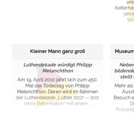
und
Kelterhä
jähr
We
Kleiner Mann ganz groß
Museums
Lutherdekade würdigt Philipp
Neben 
Melanchthon
bildende
stellt
Am 19. April 2010 jährt sich zum 450.
Mal der Todestag von Philipp
Mehr al
Melanchthon. Daran wird im Rahmen
Auss
der Lutherdekade „Luther 2017 — 500
Besuch e
Jahre Reformation“ mit einem ...
D
Präsentat