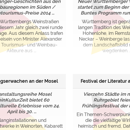
nger-Geschichten aus den
Neuer Württemberger
ulare)
https://policies.google.com/privacy
bauregionen im Süden /
startet zum Beginn der
tourismus-Preise 2014 ...
Buntes Programm rund
Württembergs Weinstraßen
Württemberg ist geprä
 diesem Jahr gleich zwei runde
langen Tradition des We
https://policies.google.com/privacy
age. Aus diesem Anlass trafen
Hohenlohe, im Remst
Beisein von Minister Alexander
Neckar – Weinberge las
 Tourismus- und Weinbau-
dem Landschaftsbild 
Akteure aus ...
wegdenken. ..
https://policies.google.com/privacy
https://policies.google.com/privacy
https://policies.google.com/privacy
ngserwachen an der Mosel
Festival der Literatur
ungen können jeder Zeit im Footer über "COOKIES" geändert 
anstaltungsreihe Mosel
Vierzehn Städte im 
inKulturZeit bietet 60
Ruhrgebiet feier
turelle Erlebnisse vom 24.
Frühlingsfestival der Li
April bis 30. ...
Ein Themen-Schwerpunkt i
langinstallationen und
die die vielfältige W
twerke in Weinorten, Kabarett
heimisch und fremd, Da