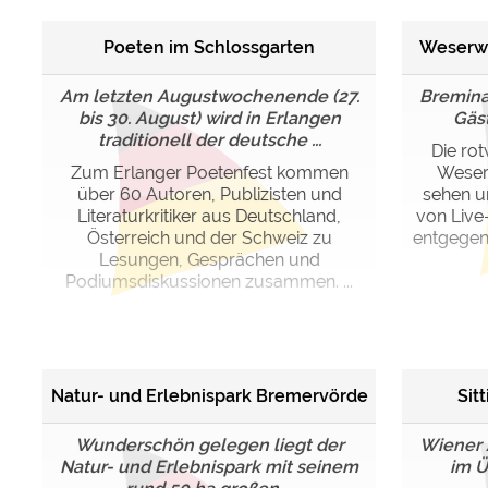
Poeten im Schlossgarten
Weserwi
Am letzten Augustwochenende (27.
Bremina
bis 30. August) wird in Erlangen
Gäst
traditionell der deutsche ...
Die rot
Zum Erlanger Poetenfest kommen
Weser
über 60 Autoren, Publizisten und
sehen un
Literaturkritiker aus Deutschland,
von Live
Österreich und der Schweiz zu
entgegen
Lesungen, Gesprächen und
Podiumsdiskussionen zusammen. ...
Natur- und Erlebnispark Bremervörde
Sit
Wunderschön gelegen liegt der
Wiener 
Natur- und Erlebnispark mit seinem
im 