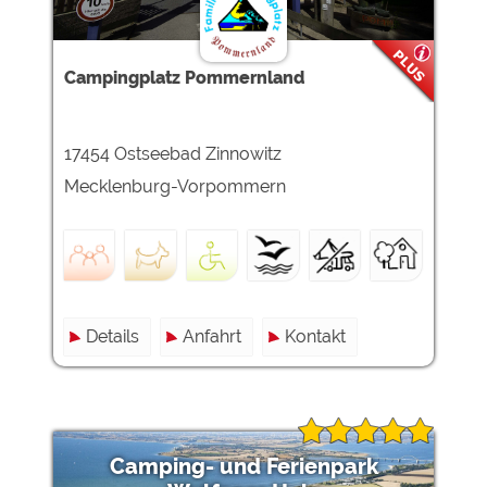
Google Remarketing
https://policies.google.com/privacy
Die Cookieeinstellungen können jeder Zeit im Footer
Campingplatz Pommernland
über "COOKIES" geändert werden!
17454 Ostseebad Zinnowitz
Mecklenburg-Vorpommern
Details
Anfahrt
Kontakt
Camping- und Ferienpark