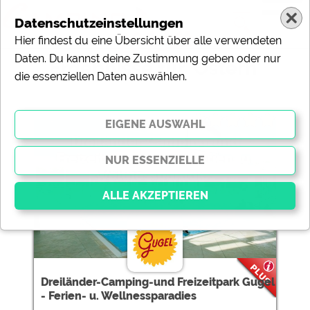
Datenschutzeinstellungen
Hier findest du eine Übersicht über alle verwendeten
Daten. Du kannst deine Zustimmung geben oder nur
Ergebnisse für 'Ostern'
die essenziellen Daten auswählen.
15 Campingplätze gefunden:
Dreiländer-Camping-und
Freizeitpark Gugel - Ferien- u.
Wellnessparadies
Essenziell
Essenzielle Cookies ermöglichen grundlegende
Funktionen und sind für die einwandfreie Funktion der
Dreiländer-Camping-und Freizeitpark Gugel
Website dringend erforderlich. Ohne diese Cookies
- Ferien- u. Wellnessparadies
werden Teile der Website
nicht funktionieren
.