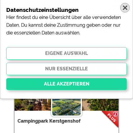
Datenschutzeinstellungen
Hier findest du eine Übersicht über alle verwendeten
Daten. Du kannst deine Zustimmung geben oder nur
Ergebnisse für 'Venlo'
die essenziellen Daten auswählen.
2 Campingplätze gefunden:
Campingpark Kerstgenshof
Essenziell
Essenzielle Cookies ermöglichen grundlegende
Funktionen und sind für die einwandfreie Funktion der
Campingpark Kerstgenshof
Website dringend erforderlich. Ohne diese Cookies
werden Teile der Website
nicht funktionieren
.