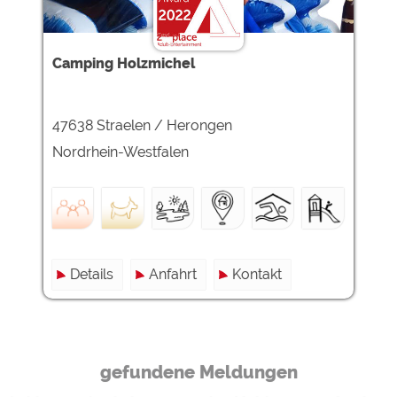
Google Remarketing
https://policies.google.com/privacy
Die Cookieeinstellungen können jeder Zeit im Footer
Camping Holzmichel
über "COOKIES" geändert werden!
47638 Straelen / Herongen
Nordrhein-Westfalen
Details
Anfahrt
Kontakt
gefundene Meldungen