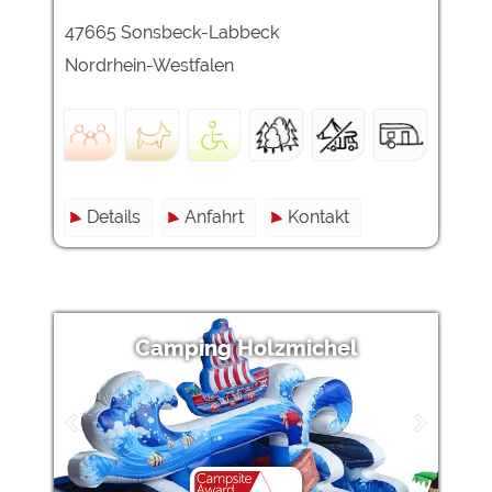
47665 Sonsbeck-Labbeck
Externe Medien
Nordrhein-Westfalen
YouTube (Videos von
https://policies.google.com/privacy
Campingplätzen)
Campingplatzvorschau (Vorschau
siehe Datenschutzerklärung des
der Internetseiten von
jeweiligen Anbieters
Campingplätzen)
Google Maps (Kartensuche, Anfahrt
https://policies.google.com/privacy
usw.)
Details
Anfahrt
Kontakt
Google reCAPTCHA (Formulare)
https://policies.google.com/privacy
Statistiken
Google Analytics
https://policies.google.com/privacy
Camping Holzmichel
Marketing
Google Ads
https://policies.google.com/privacy
Google AdSense
https://policies.google.com/privacy