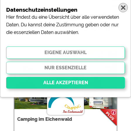
Datenschutzeinstellungen
Hier findest du eine Übersicht über alle verwendeten
Daten. Du kannst deine Zustimmung geben oder nur
Ergebnisse für 'Wandelen'
die essenziellen Daten auswählen.
1 Campingplätze gefunden:
Camping im Eichenwald
Essenziell
Essenzielle Cookies ermöglichen grundlegende
Funktionen und sind für die einwandfreie Funktion der
Camping im Eichenwald
Website dringend erforderlich. Ohne diese Cookies
werden Teile der Website
nicht funktionieren
.