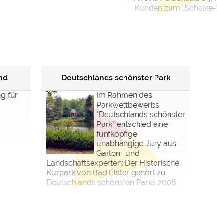
Kunden zum „Schalke-Ta
nd
Deutschlands schönster Park
g für
Im Rahmen des
Parkwettbewerbs
"Deutschlands schönster
Park" entschied eine
fünfköpfige
unabhängige Jury aus
Garten- und
Landschaftsexperten: Der Historische
Kurpark von Bad Elster gehört zu
Deutschlands schönsten Parks 2006.