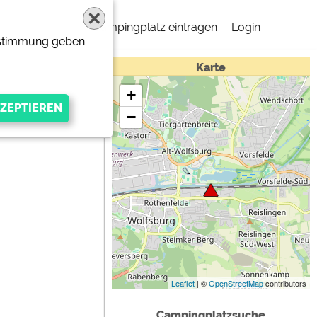
Campingplatz eintragen
Login
Zustimmung geben
Karte
+
−
gen Anbieters
Leaflet
| ©
OpenStreetMap
contributors
Campingplatzsuche