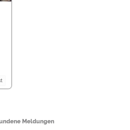
ulare)
https://policies.google.com/privacy
https://policies.google.com/privacy
https://policies.google.com/privacy
https://policies.google.com/privacy
https://policies.google.com/privacy
t
ungen können jeder Zeit im Footer über "COOKIES" geändert 
undene Meldungen