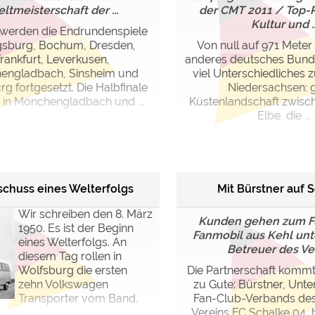
ltmeisterschaft der ...
der CMT 2011 / Top-Pl
Kultur und ..
werden die Endrundenspiele
gsburg, Bochum, Dresden,
Von null auf 971 Meter
rankfurt, Leverkusen,
anderes deutsches Bund
engladbach, Sinsheim und
viel Unterschiedliches z
g fortgesetzt. Die Halbfinale
Niedersachsen: 
in Mönchengladbach und ...
Küstenlandschaft zwis
Elbe, die ...
schuss eines Welterfolgs
Mit Bürstner auf 
Wir schreiben den 8. März
Kunden gehen zum Fu
1950. Es ist der Beginn
Fanmobil aus Kehl unte
eines Welterfolgs. An
Betreuer des Ve
diesem Tag rollen in
Wolfsburg die ersten
Die Partnerschaft komm
zehn Volkswagen
zu Gute: Bürstner, Unte
Transporter vom Band.
Fan-Club-Verbands des 
Vereins FC Schalke 04, 