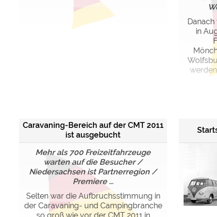
We
Danach 
in Au
F
Mönch
Wolfsbur
werden 
Caravaning-Bereich auf der CMT 2011
Start
ist ausgebucht
Mehr als 700 Freizeitfahrzeuge
warten auf die Besucher /
Niedersachsen ist Partnerregion /
Premiere ...
Selten war die Aufbruchsstimmung in
der Caravaning- und Campingbranche
so groß wie vor der CMT 2011 in