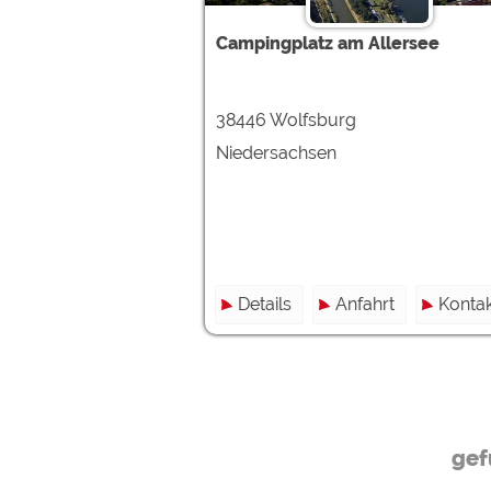
Google reCAPTCHA (Form
Campingplatz am Allersee
Statistiken
Google Analytics
38446 Wolfsburg
Niedersachsen
Marketing
Google Ads
Google AdSense
Google Remarketing
Details
Anfahrt
Kontak
Die Cookieeinstell
gef