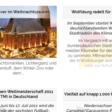
Wolfsburg radelt für
ver im Weihnachtszauber
Im September startet 
deutschlandweiten 
Stadtradeln des Klima-
Im Vergleich mit 
bundesdeutschen Städten
meisten Kilometer für de
zu sammeln. Mitmachen 
der in Wolfsburger woh
achtsmärkten, Lichterglanz und
oder zur Schule
nduft, dem Winter-Zoo oder
dem ...
auen-Weltmeisterschaft 2011
Vielfalt auf knapp 1.00
(TM) in Deutschland
uni bis 17. Juli 2011 wird die
Niedersachsen
de der sechsten Fußball-
Camping/Caravaning-Pa