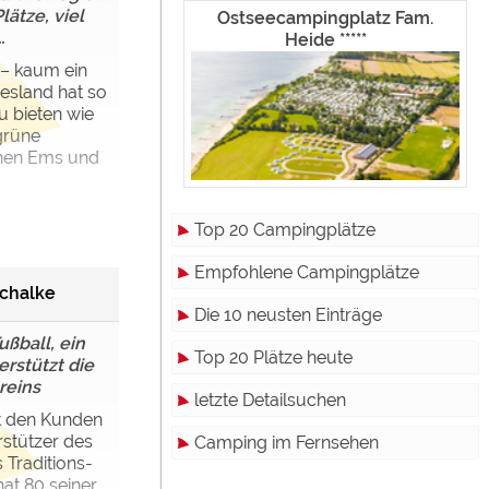
ätze, viel
Ostseecampingplatz Fam.
.
Heide *****
 – kaum ein
esland hat so
u bieten wie
grüne
chen Ems und
Top 20 Campingplätze
Empfohlene Campingplätze
Schalke
Die 10 neusten Einträge
ßball, ein
Top 20 Plätze heute
rstützt die
reins
letzte Detailsuchen
t den Kunden
rstützer des
Camping im Fernsehen
Traditions-
hat 80 seiner