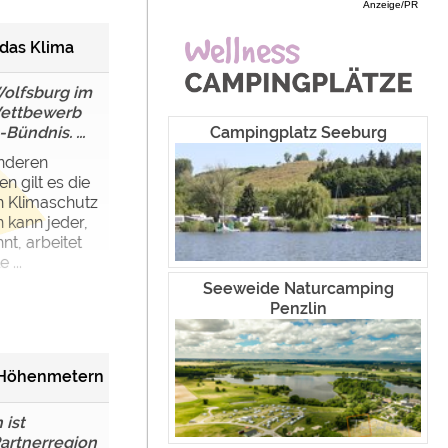
Anzeige/PR
Miet-Mobilheime
Mecklenburg-Vorpommern
Touristik
 das Klima
Miet-Wohnwagen
Niedersachsen
Campingplätze
Miet-Zelte
Nordrhein-Westfalen
Camping & Caravan
Wolfsburg im
Wettbewerb
Rheinland-Pfalz
Sonstiges
Campingplatz Seeburg
Bündnis. ...
anderen
Saarland
Specials
 gilt es die
n Klimaschutz
Sachsen
Archiv
kann jeder,
nt, arbeitet
Sachsen-Anhalt
 ...
Schleswig-Holstein
Seeweide Naturcamping
Penzlin
Thüringen
0 Höhenmetern
 ist
rtnerregion