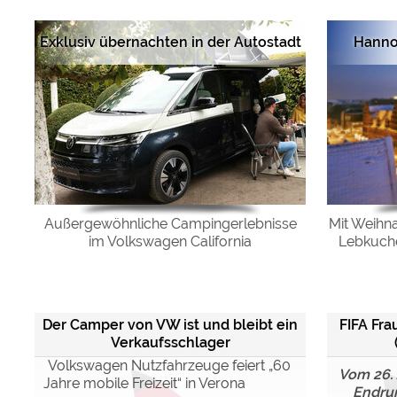
Exklusiv übernachten in der Autostadt
Hanno
Mit Weihn
Außergewöhnliche Campingerlebnisse
Lebkuche
im Volkswagen California
Der Camper von VW ist und bleibt ein
FIFA Fr
Verkaufsschlager
Volkswagen Nutzfahrzeuge feiert „60
Vom 26. J
Jahre mobile Freizeit“ in Verona
Endrun