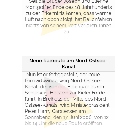
Seit die Brüder Joseph und Etienne
Montgolfier Ende des 18. Jahrhunderts
zu der Erkenntnis kamen, dass warme
Luft nach oben steigt, hat Ballonfahren
nichts von seinem Reiz verloren. Ihnen
zu ...
Neue Radroute am Nord-Ostsee-
Kanal
Nun ist er fertiggestellt, der neue
Fernradwanderweg Nord-Ostsee-
Kanal, der von der Elbe quer durch
Schleswig-Holstein zur Kieler Förde
führt. In Breiholz, der Mitte des Nord-
Ostsee-Kanals, wird Ministerpräsident
Peter Harry Carstensen am
Sonnabend, den 17. Juni 2006, von 12
bis 14 Uhr die neue Route eröffnen.