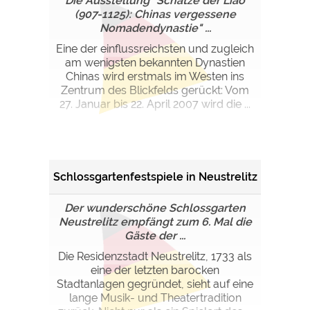
Die Ausstellung "Schätze der Liao
(907-1125): Chinas vergessene
Nomadendynastie" ...
Eine der einflussreichsten und zugleich
am wenigsten bekannten Dynastien
Chinas wird erstmals im Westen ins
Zentrum des Blickfelds gerückt: Vom
27. Januar bis 22. April 2007 wird die ...
Schlossgartenfestspiele in Neustrelitz
Der wunderschöne Schlossgarten
Neustrelitz empfängt zum 6. Mal die
Gäste der ...
Die Residenzstadt Neustrelitz, 1733 als
eine der letzten barocken
Stadtanlagen gegründet, sieht auf eine
lange Musik- und Theatertradition