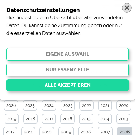
Datenschutzeinstellungen
Hier findest du eine Übersicht über alle verwendeten
Daten. Du kannst deine Zustimmung geben oder nur
die essenziellen Daten auswählen.
News-Archiv von Juni 2006
Alle
Touristik
Campingplätze
Camping & Caravan
Sonstiges
Specials
Aktuelle News
2026
2025
2024
2023
2022
2021
2020
Essenziell
Essenzielle Cookies ermöglichen grundlegende
2019
2018
2017
2016
2015
2014
2013
Funktionen und sind für die einwandfreie Funktion der
Website dringend erforderlich. Ohne diese Cookies
werden Teile der Website
nicht funktionieren
.
2012
2011
2010
2009
2008
2007
2006