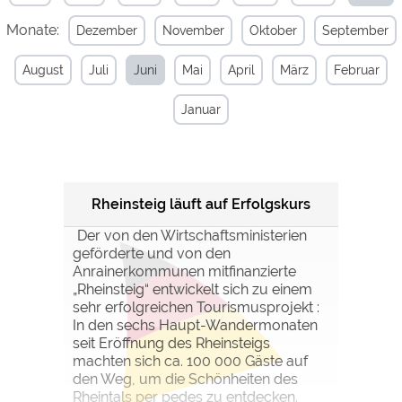
Monate:
Dezember
November
Oktober
September
Externe Medien
YouTube (Videos von
https://policies.google.com/privacy
August
Juli
Juni
Mai
April
März
Februar
Campingplätzen)
Campingplatzvorschau (Vorschau
siehe Datenschutzerklärung des
Januar
der Internetseiten von
jeweiligen Anbieters
Campingplätzen)
Google Maps (Kartensuche, Anfahrt
https://policies.google.com/privacy
usw.)
Google reCAPTCHA (Formulare)
https://policies.google.com/privacy
Rheinsteig läuft auf Erfolgskurs
Der von den Wirtschaftsministerien
geförderte und von den
Statistiken
Anrainerkommunen mitfinanzierte
Google Analytics
https://policies.google.com/privacy
„Rheinsteig“ entwickelt sich zu einem
sehr erfolgreichen Tourismusprojekt :
In den sechs Haupt-Wandermonaten
Marketing
seit Eröffnung des Rheinsteigs
Google Ads
https://policies.google.com/privacy
machten sich ca. 100 000 Gäste auf
den Weg, um die Schönheiten des
Google AdSense
https://policies.google.com/privacy
Rheintals per pedes zu entdecken.