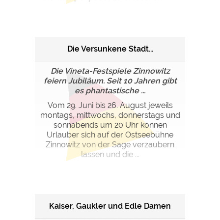
Google Remarketing
https://policies.google.com/privacy
Die Cookieeinstellungen können jeder Zeit im Footer
über "COOKIES" geändert werden!
Die Versunkene Stadt...
Die Vineta-Festspiele Zinnowitz
feiern Jubiläum. Seit 10 Jahren gibt
es phantastische ...
Vom 29. Juni bis 26. August jeweils
montags, mittwochs, donnerstags und
sonnabends um 20 Uhr können
Urlauber sich auf der Ostseebühne
Zinnowitz von der Sage verzaubern
lassen und die ...
Kaiser, Gaukler und Edle Damen