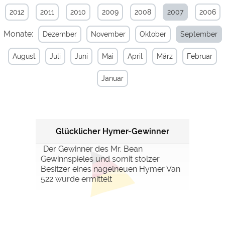
2012
2011
2010
2009
2008
2007
2006
Externe Medien
Monate:
Dezember
November
Oktober
September
YouTube (Videos von
https://policies.google.com/privacy
Campingplätzen)
August
Juli
Juni
Mai
April
März
Februar
Campingplatzvorschau (Vorschau
siehe Datenschutzerklärung des
der Internetseiten von
jeweiligen Anbieters
Campingplätzen)
Januar
Google Maps (Kartensuche, Anfahrt
https://policies.google.com/privacy
usw.)
Google reCAPTCHA (Formulare)
https://policies.google.com/privacy
Glücklicher Hymer-Gewinner
Statistiken
Der Gewinner des Mr. Bean
Google Analytics
https://policies.google.com/privacy
Gewinnspieles und somit stolzer
Besitzer eines nagelneuen Hymer Van
522 wurde ermittelt
Marketing
Google Ads
https://policies.google.com/privacy
Google AdSense
https://policies.google.com/privacy