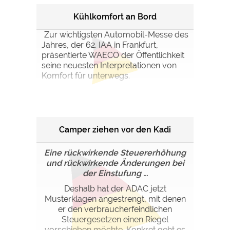
Google Remarketing
https://policies.google.com/privacy
Kühlkomfort an Bord
Zur wichtigsten Automobil-Messe des
Die Cookieeinstellungen können jeder Zeit im Footer
Jahres, der 62. IAA in Frankfurt,
über "COOKIES" geändert werden!
präsentierte WAECO der Öffentlichkeit
seine neuesten Interpretationen von
Komfort für unterwegs.
Camper ziehen vor den Kadi
Eine rückwirkende Steuererhöhung
und rückwirkende Änderungen bei
der Einstufung ...
Deshalb hat der ADAC jetzt
Musterklagen angestrengt, mit denen
er den verbraucherfeindlichen
Steuergesetzen einen Riegel
vorschieben möchte. Konkret geht es