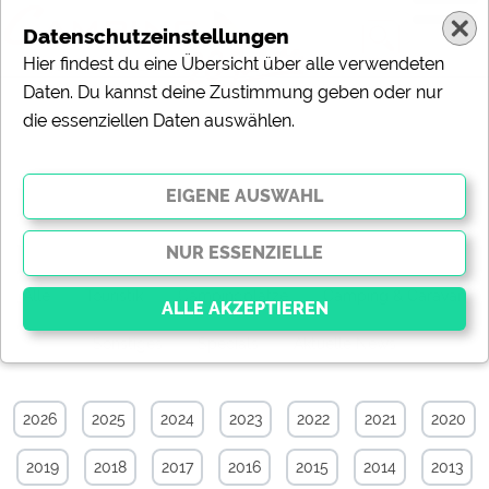
Datenschutzeinstellungen
Hier findest du eine Übersicht über alle verwendeten
Daten. Du kannst deine Zustimmung geben oder nur
die essenziellen Daten auswählen.
Camping & Caravan-News-Archiv von
September 2007
Alle
Touristik
Campingplätze
Camping & Caravan
Sonstiges
Specials
Aktuelle News
Essenziell
Essenzielle Cookies ermöglichen grundlegende
2026
2025
2024
2023
2022
2021
2020
Funktionen und sind für die einwandfreie Funktion der
Website dringend erforderlich. Ohne diese Cookies
2019
2018
2017
2016
2015
2014
2013
werden Teile der Website
nicht funktionieren
.