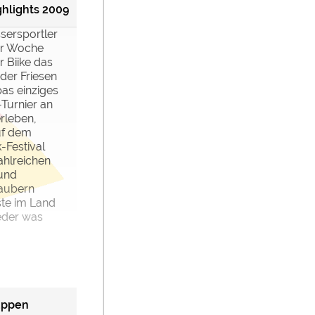
ghlights 2009
sersportler
ler Woche
r Biike das
 der Friesen
pas einziges
Turnier an
rleben,
uf dem
-Festival
ahlreichen
 und
zaubern
ste im Land
eder was
uppen