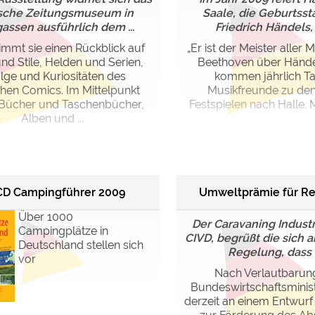
sche Zeitungsmuseum in
Saale, die Geburtsst
ssen ausführlich dem ...
Friedrich Händels, i
immt sie einen Rückblick auf
„Er ist der Meister aller M
und Stile, Helden und Serien,
Beethoven über Händel
lge und Kuriositäten des
kommen jährlich T
hen Comics. Im Mittelpunkt
Musikfreunde zu de
 Bücher und Taschenbücher,
Festspielen nach Halle. M
Alben und ...
D Campingführer 2009
Umweltprämie für Re
Über 1000
Der Caravaning Industr
Campingplätze in
CIVD, begrüßt die sich
Deutschland stellen sich
Regelung, dass di
vor
Nach Verlautbarun
Bundeswirtschaftsminis
derzeit an einem Entwurf d