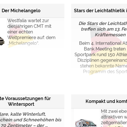
Der Michelangelo
Stars der Leichtathletik
Westfalia wartet zur
Die Stars der Leichtat
diesjährigen CMT mit
treffen sich am 13. F
einer echten
Kräftemessen in
Weltpremiere auf: dem
„Michelangelo“.
Beim 4. International A
Bank Meeting treten
Sportpark rund 150 Athle
Disziplinen gegeneinand
stehen bekannte Nam
Programm des Sportev
te Voraussetzungen für
Kompakt und komf
Wintersport
Mit zwei eb
lare, kalte Winterluft,
attraktiven w
chein und Schneehöhen bis
zeitgemäßen
 70 Zentimeter – der ...