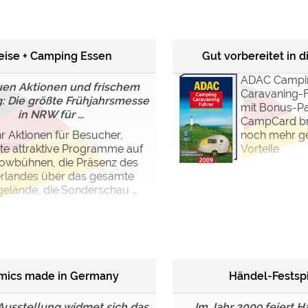
ulare)
https://policies.google.com/privacy
eise + Camping Essen
Gut vorbereitet in d
https://policies.google.com/privacy
ADAC Campi
uen Aktionen und frischem
Caravaning-
 Die größte Frühjahrsmesse
mit Bonus-Pa
in NRW für ...
CampCard bri
https://policies.google.com/privacy
r Aktionen für Besucher,
noch mehr g
rte attraktive Programme auf
Vorteile
https://policies.google.com/privacy
owbühnen, die Präsenz des
https://policies.google.com/privacy
erlandes über das gesamte
elände, die Sonderschau ...
ungen können jeder Zeit im Footer über "COOKIES" geändert 
mics made in Germany
Händel-Festsp
 Ausstellung widmet sich das
Im Jahr 2009 feiert H