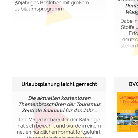
50jähriges Bestehen mit großem
Deut
Jubiläumsprogramm
Wadga
Dabei n
Stoffe 
Erfo
deutsc
stehen
Urlaubsplanung leicht gemacht
BVC
Die aktuellen kostenlosen
Themenbroschüren der Tourismus
Zentrale Saarland für das Jahr ...
Der Magazincharakter der Kataloge
hat sich bewährt und wurde in einem
neuen handlichen Format fortgeführt: