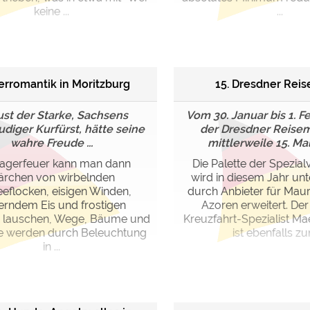
keine ...
...
erromantik in Moritzburg
15. Dresdner Rei
st der Starke, Sachsens
Vom 30. Januar bis 1. F
udiger Kurfürst, hätte seine
der Dresdner Reise
wahre Freude ...
mittlerweile 15. Mal 
agerfeuer kann man dann
Die Palette der Spezial
rchen von wirbelnden
wird in diesem Jahr un
eflocken, eisigen Winden,
durch Anbieter für Maur
zerndem Eis und frostigen
Azoren erweitert. De
n lauschen, Wege, Bäume und
Kreuzfahrt-Spezialist Ma
 werden durch Beleuchtung
ist ebenfalls zum
in ...