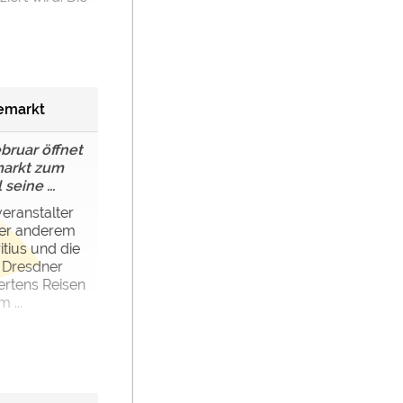
semarkt
ebruar öffnet
markt zum
seine ...
veranstalter
ter anderem
itius und die
r Dresdner
ertens Reisen
 ...