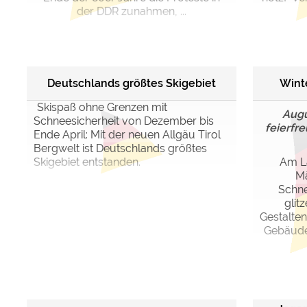
der DDR zunahmen, ...
Deutschlands größtes Skigebiet
Wint
Skispaß ohne Grenzen mit
Augu
Schneesicherheit von Dezember bis
feierfre
Ende April: Mit der neuen Allgäu Tirol
Bergwelt ist Deutschlands größtes
Skigebiet entstanden.
Am L
Mä
Schne
glit
Gestalte
Gebäude