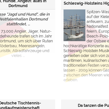
, Hunde, Angeln: alles in
Schleswig-Holsteins Hi
Dortmund
Spitzen-Was
se "Jagd und Hund", die in
auf der Kie
estfalenhallen Dortmund
anfeuern, zu
stattfindet, ...
Nationalfest
 73.000 Angler, Jäger, Natur-
feiern, Euro
efreunde trafen sich im Jahr
Beach-Polo-
Dortmund, um sich über Ruten
der Ostsee e
Köderbau, Meeresangeln,
hochkarätige Konzerte a
risitik, Allradfahrzeuge und
Schleswig-Holstein Musik
vieles ...
genießen oder sich von z
maritimen, kulinarischen
traditionellen Festen ver
lassen - 2009 können Gä
zwischen den Meeren wi
erleben.
 Deutsche Tischtennis-
Da tanzen die P
undlaufmeisterschaft