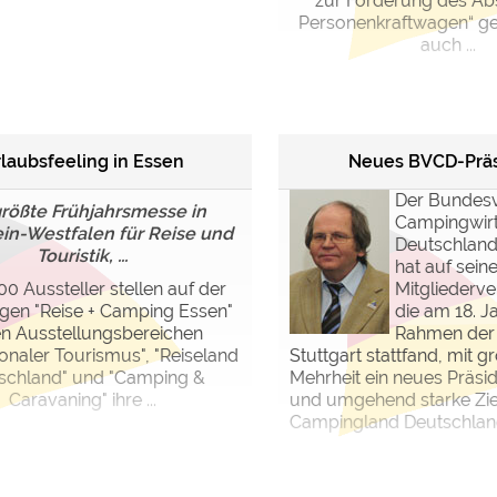
zur Förderung des Ab
Personenkraftwagen“ gea
auch ...
laubsfeeling in Essen
Neues BVCD-Prä
Der Bundes
größte Frühjahrsmesse in
Campingwirt
in-Westfalen für Reise und
Deutschland
Touristik, ...
hat auf seine
0 Aussteller stellen auf der
Mitgliederv
igen "Reise + Camping Essen"
die am 18. J
en Ausstellungsbereichen
Rahmen der
ionaler Tourismus", "Reiseland
Stuttgart stattfand, mit g
schland" und "Camping &
Mehrheit ein neues Präsi
Caravaning" ihre ...
und umgehend starke Zie
Campingland Deutschland 