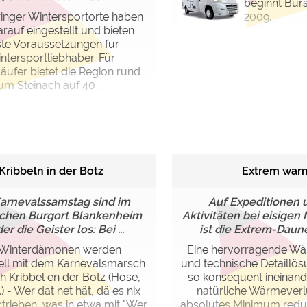
beginnt Bürs
ringer Wintersportorte haben
2009.
arauf eingestellt und bieten
te Voraussetzungen für
ntersportliebhaber. Für
läufer bietet die Region rund
um Steinach auf 40 ...
Kribbeln in der Botz
Extrem war
arnevalssamstag sind im
Auf Expeditionen u
schen Burgort Blankenheim
Aktivitäten bei eisigen
er die Geister los: Bei ...
ist die Extrem-Daune
 Winterdämonen werden
Eine hervorragende Wä
nell mit dem Karnevalsmarsch
und technische Detaillös
h Kribbel en der Botz (Hose,
so konsequent ineinand
) - Wer dat net hät, dä es nix
natürliche Wärmeverlu
rtrieben, was in etwa mit "Wer
absolutes Minimum reduzi