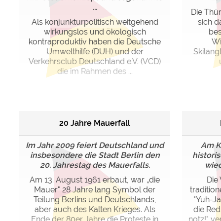
...
Die Thü
Als konjunkturpolitisch weitgehend
sich d
wirkungslos und ökologisch
bes
kontraproduktiv haben die Deutsche
Wi
Umwelthilfe (DUH) und der
Skilang
Verkehrsclub Deutschland e.V. (VCD)
die im Rahmen des ...
20 Jahre Mauerfall
Im Jahr 2009 feiert Deutschland und
Am K
insbesondere die Stadt Berlin den
histori
20. Jahrestag des Mauerfalls.
wied
Am 13. August 1961 erbaut, war „die
Die
Mauer" 28 Jahre lang Symbol der
traditio
Teilung Berlins und Deutschlands,
"Yuh-Ja
aber auch des Kalten Krieges. Als
die Red.
Ende der 80er Jahre die Proteste in
notz!" ve