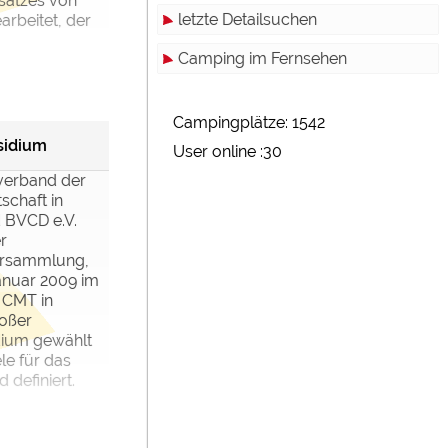
satzes von
letzte Detailsuchen
rbeitet, der
Camping im Fernsehen
Campingplätze: 1542
sidium
User online :30
verband der
schaft in
 BVCD e.V.
r
ersammlung,
anuar 2009 im
 CMT in
roßer
dium gewählt
le für das
definiert.