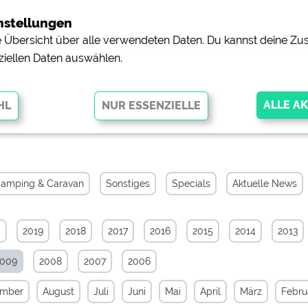
nstellungen
ne Übersicht über alle verwendeten Daten. Du kannst deine 
ziellen Daten auswählen.
iv von Januar 2009
glichen grundlegende Funktionen und sind für die einwandfreie Funktion
orderlich. Ohne diese Cookies werden Teile der Website
nicht
amping & Caravan
Sonstiges
Specials
Aktuelle News
0
2019
2018
2017
2016
2015
2014
2013
pingplätzen)
https://policies.google.com/privacy
2009
2008
2007
2006
orschau der Internetseiten von
siehe Datenschutzerklärung des jeweili
ember
August
Juli
Juni
Mai
April
März
Febru
e, Anfahrt usw.)
https://policies.google.com/privacy