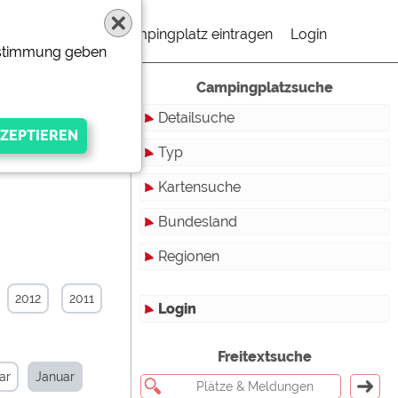
Campingplatz eintragen
Login
Zustimmung geben
Campingplatzsuche
Detailsuche
Typ
Kartensuche
Touristikstellplätze
Bundesland
Dauerstellplätze
Regionen
Reisemobilstellplätze
Baden-Württemberg
Mobilheimstellplätze
Bayern
2012
2011
Login
Ferienhäuser
Berlin
gen Anbieters
Freitextsuche
Bungalows
Brandenburg
ar
Januar
Ferienwohnungen
Bremen