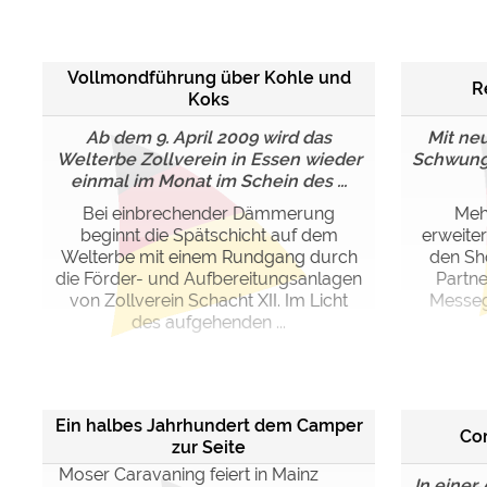
Google reCAPTCHA (Form
Vollmondführung über Kohle und
R
Statistiken
Koks
Google Analytics
Ab dem 9. April 2009 wird das
Mit ne
Welterbe Zollverein in Essen wieder
Schwung:
einmal im Monat im Schein des ...
Marketing
Google Ads
Bei einbrechender Dämmerung
Meh
beginnt die Spätschicht auf dem
erweite
Google AdSense
Welterbe mit einem Rundgang durch
den Sh
Google Remarketing
die Förder- und Aufbereitungsanlagen
Partn
von Zollverein Schacht XII. Im Licht
Messeg
des aufgehenden ...
Die Cookieeinstell
Ein halbes Jahrhundert dem Camper
Co
zur Seite
Moser Caravaning feiert in Mainz
In einer