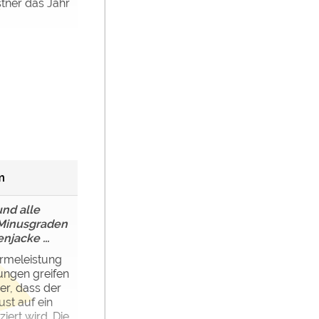
tner das Jahr
m
nd alle
 Minusgraden
njacke ...
rmeleistung
ungen greifen
er, dass der
st auf ein
ert wird. Die