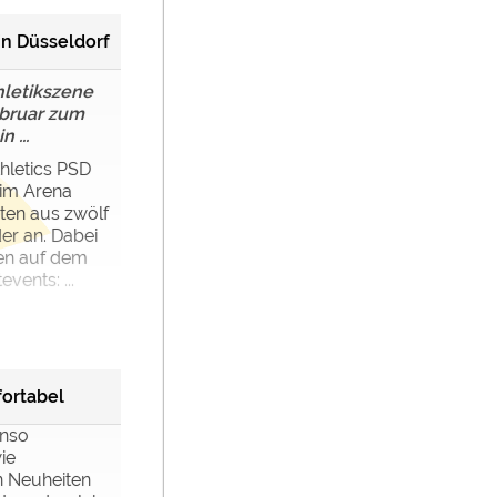
 in Düsseldorf
hletikszene
ebruar zum
 ...
thletics PSD
 im Arena
ten aus zwölf
er an. Dabei
en auf dem
ents: ...
ortabel
enso
ie
 Neuheiten