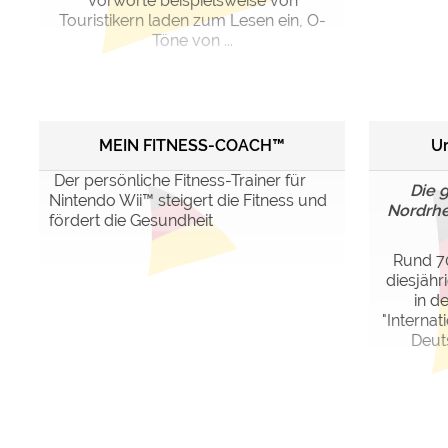
Vorworte beispielsweise von
Touristikern laden zum Lesen ein, O-
Töne von ...
MEIN FITNESS-COACH™
Ur
Der persönliche Fitness-Trainer für
Die 
Nintendo Wii™ steigert die Fitness und
Nordrhe
fördert die Gesundheit
Rund 70
diesjähr
in d
"Internat
Deut