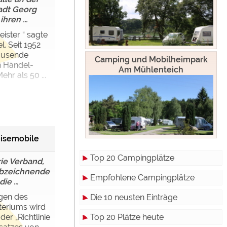
adt Georg
hren ...
eister “ sagte
. Seit 1952
ausende
Camping und Mobilheimpark
n Händel-
Am Mühlenteich
ehr als 50 ...
isemobile
Top 20 Campingplätze
ie Verband,
 abzeichnende
Empfohlene Campingplätze
e ...
gen des
Die 10 neusten Einträge
teriums wird
Top 20 Plätze heute
er „Richtlinie