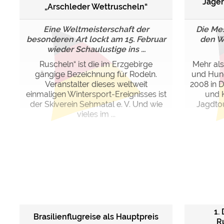
Jagen
„Arschleder Wettruscheln“
Eine Weltmeisterschaft der
Die Mes
besonderen Art lockt am 15. Februar
den W
wieder Schaulustige ins ...
Ruscheln“ ist die im Erzgebirge
Mehr als
gängige Bezeichnung für Rodeln.
und Hund
Veranstalter dieses weltweit
2008 in 
einmaligen Wintersport-Ereignisses ist
und 
der Skiverein Sehmatal e. V. Und wie
Jagdtou
vieles im ...
1.
Brasilienflugreise als Hauptpreis
R