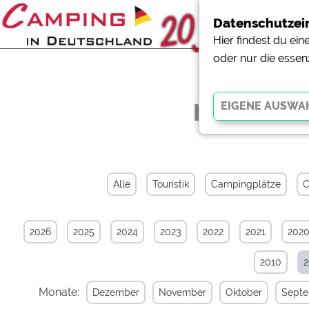
Datenschutzei
Hier findest du ei
oder nur die essen
News-Arch
Essenziell
Essenzielle Cookies ermö
der Website dringend erf
Alle
Touristik
Campingplätze
C
funktionieren
.
2026
2025
2024
2023
2022
2021
202
Externe Medien
YouTube (Videos von Cam
2010
Campingplatzvorschau (V
Campingplätzen)
Monate:
Dezember
November
Oktober
Sept
Google Maps (Kartensuch