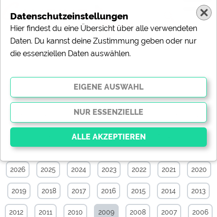
Datenschutzeinstellungen
Hier findest du eine Übersicht über alle verwendeten
Daten. Du kannst deine Zustimmung geben oder nur
die essenziellen Daten auswählen.
News-Archiv von September 2009
Alle
Touristik
Campingplätze
Camping & Caravan
Sonstiges
Specials
Aktuelle News
2026
2025
2024
2023
2022
2021
2020
Essenziell
Essenzielle Cookies ermöglichen grundlegende
2019
2018
2017
2016
2015
2014
2013
Funktionen und sind für die einwandfreie Funktion der
Website dringend erforderlich. Ohne diese Cookies
werden Teile der Website
nicht funktionieren
.
2012
2011
2010
2009
2008
2007
2006