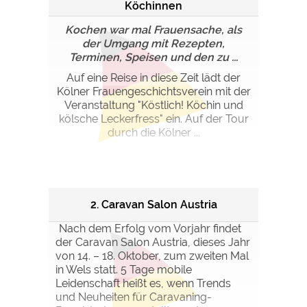
Google Remarketing
https://policies.google.com/privacy
Köchinnen
Kochen war mal Frauensache, als
der Umgang mit Rezepten,
Die Cookieeinstellungen können jeder Zeit im Footer
Terminen, Speisen und den zu ...
über "COOKIES" geändert werden!
Auf eine Reise in diese Zeit lädt der
Kölner Frauengeschichtsverein mit der
Veranstaltung "Köstlich! Köchin und
kölsche Leckerfress" ein. Auf der Tour
durch die Kölner ...
2. Caravan Salon Austria
Nach dem Erfolg vom Vorjahr findet
der Caravan Salon Austria, dieses Jahr
von 14. – 18. Oktober, zum zweiten Mal
in Wels statt. 5 Tage mobile
Leidenschaft heißt es, wenn Trends
und Neuheiten für Caravaning-