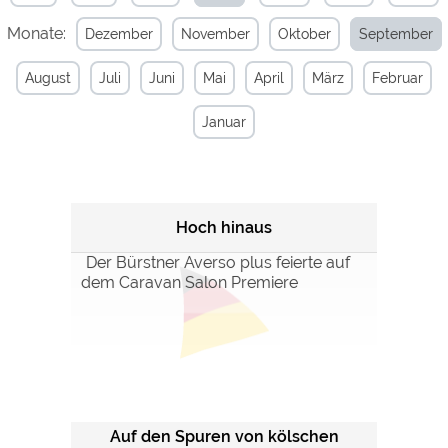
Monate:
Dezember
November
Oktober
September
Externe Medien
YouTube (Videos von
https://policies.google.com/privacy
August
Juli
Juni
Mai
April
März
Februar
Campingplätzen)
Campingplatzvorschau (Vorschau
siehe Datenschutzerklärung des
Januar
der Internetseiten von
jeweiligen Anbieters
Campingplätzen)
Google Maps (Kartensuche, Anfahrt
https://policies.google.com/privacy
usw.)
Google reCAPTCHA (Formulare)
https://policies.google.com/privacy
Hoch hinaus
Der Bürstner Averso plus feierte auf
dem Caravan Salon Premiere
Statistiken
Google Analytics
https://policies.google.com/privacy
Marketing
Google Ads
https://policies.google.com/privacy
Google AdSense
https://policies.google.com/privacy
Auf den Spuren von kölschen