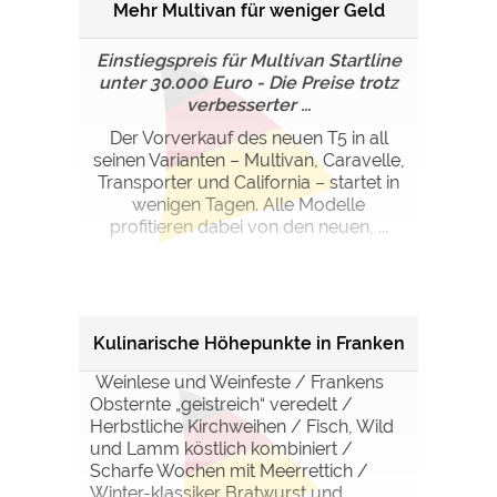
Mehr Multivan für weniger Geld
Einstiegspreis für Multivan Startline
unter 30.000 Euro - Die Preise trotz
verbesserter ...
Der Vorverkauf des neuen T5 in all
seinen Varianten – Multivan, Caravelle,
Transporter und California – startet in
wenigen Tagen. Alle Modelle
profitieren dabei von den neuen, ...
Kulinarische Höhepunkte in Franken
Weinlese und Weinfeste / Frankens
Obsternte „geistreich“ veredelt /
Herbstliche Kirchweihen / Fisch, Wild
und Lamm köstlich kombiniert /
Scharfe Wochen mit Meerrettich /
Winter-klassiker Bratwurst und