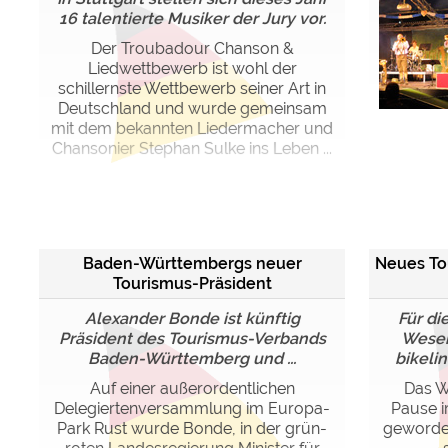
16 talentierte Musiker der Jury vor.
Der Troubadour Chanson &
Liedwettbewerb ist wohl der
schillernste Wettbewerb seiner Art in
Deutschland und wurde gemeinsam
mit dem bekannten Liedermacher und
Chansonier Stephan Sulke ins Leben ...
Baden-Württembergs neuer
Neues To
Tourismus-Präsident
Alexander Bonde ist künftig
Für d
Präsident des Tourismus-Verbands
Weser 
Baden-Württemberg und ...
bikeli
Auf einer außerordentlichen
Das W
Delegiertenversammlung im Europa-
Pause i
Park Rust wurde Bonde, in der grün-
geworden