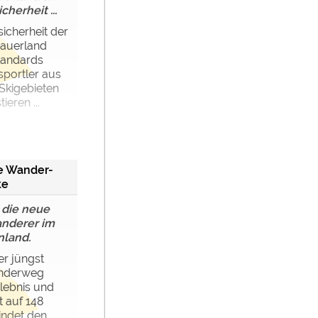
herheit ...
icherheit der
Sauerland
Standards
sportler aus
Skigebieten
ieren ...
ue Wander-
ke
 die neue
anderer im
nland.
er jüngst
anderweg
lebnis und
t auf 148
indet den