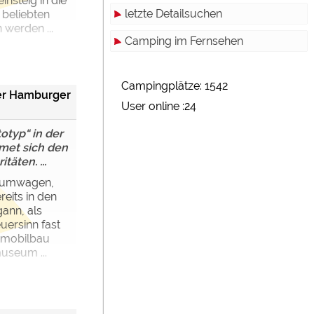
nsteig in die
letzte Detailsuchen
 beliebten
 werden ...
Camping im Fernsehen
Campingplätze: 1542
er Hamburger
User online :24
typ“ in der
met sich den
äten. ...
raumwagen,
eits in den
gann, als
uersinn fast
omobilbau
useum ...