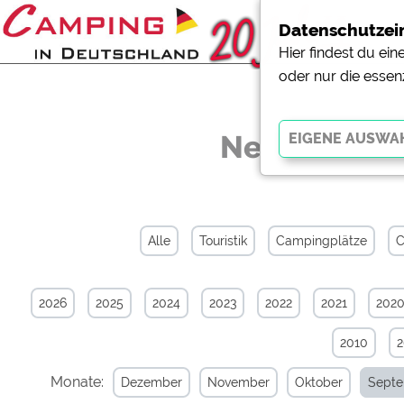
Datenschutzei
Hier findest du ei
oder nur die essen
News-Archiv
Essenziell
Essenzielle Cookies ermö
der Website dringend erf
Alle
Touristik
Campingplätze
C
funktionieren
.
2026
2025
2024
2023
2022
2021
202
Externe Medien
YouTube (Videos von Cam
2010
Campingplatzvorschau (V
Campingplätzen)
Monate:
Dezember
November
Oktober
Sept
Google Maps (Kartensuch