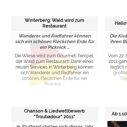
Google reCAPTCHA (Form
Winterberg: Wald wird zum
Hallo
Statistiken
Restaurant
Google Analytics
Wanderer und Radfahrer können
Die Klu
sich ein schönes Fleckchen Erde für
ihren B
ein Picknick ...
Marketing
Google Ads
Die Wiese wird zum Gourmet-Tempel,
Vom 22. 
der Wald zum Restaurant: Dank eines
2011 geh
Google AdSense
neuen Services in Winterberg können
täglich 
Google Remarketing
sich Wanderer und Radfahrer ein
größt
schönes Fleckchen Erde für ein
Deu
Picknick ...
Die Cookieeinstell
Chanson & Liedwettbewerb
Ab 1.1
"Troubadour" 2011"
In Stuttgart stellen sich dieses Jahr