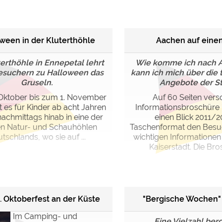
ulare)
https://policies.google.com/privacy
ween in der Kluterthöhle
Aachen auf einen
https://policies.google.com/privacy
terthöhle in Ennepetal lehrt
Wie komme ich nach 
esuchern zu Halloween das
kann ich mich über die 
Gruseln.
Angebote der Sta
https://policies.google.com/privacy
Oktober bis zum 1. November
Auf 60 Seiten vers
t es für Kinder ab acht Jahren
Informationsbroschüre 
https://policies.google.com/privacy
nachmittags hinab in eine der
einen Blick 2011/2
https://policies.google.com/privacy
en Natur- und Schauhöhlen
Taschenformat den Besuc
tschlands, wo sie auf ...
wichtigen Informationen
Kaiserstadt. Die Bros
ungen können jeder Zeit im Footer über "COOKIES" geändert 
0. Oktoberfest an der Küste
"Bergische Wochen" 
Im Camping- und
Eine Vielzahl ber