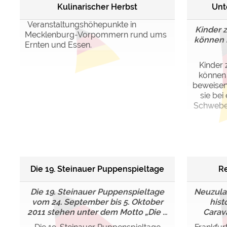
Kulinarischer Herbst
Unt
Veranstaltungshöhepunkte in
Kinder 
Mecklenburg-Vorpommern rund ums
können 
Ernten und Essen.
Kinder 
können 
beweisen:
sie bei
Schwebeb
Die 19. Steinauer Puppenspieltage
Re
Die 19. Steinauer Puppenspieltage
Neuzula
vom 24. September bis 5. Oktober
hist
2011 stehen unter dem Motto „Die ...
Carav