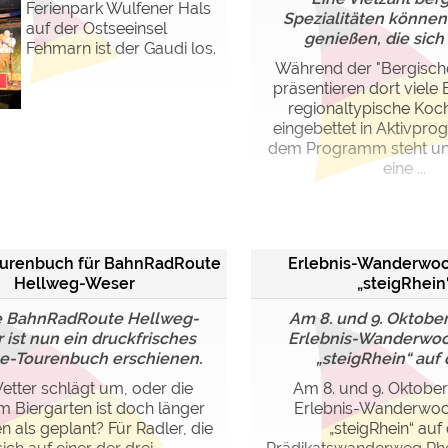
Ferienpark Wulfener Hals
Spezialitäten könne
auf der Ostseeinsel
genießen, die sich i
Fehmarn ist der Gaudi los.
Während der "Bergisc
präsentieren dort viele 
regionaltypische Koch
eingebettet in Aktivpr
dem Programm steht un
eine ...
urenbuch für BahnRadRoute
Erlebnis-Wanderwo
Hellweg-Weser
„steigRhein
ie BahnRadRoute Hellweg-
Am 8. und 9. Oktober
ist nun ein druckfrisches
Erlebnis-Wanderwo
ne-Tourenbuch erschienen.
„steigRhein“ auf d
etter schlägt um, oder die
Am 8. und 9. Oktober
m Biergarten ist doch länger
Erlebnis-Wanderwo
 als geplant? Für Radler, die
„steigRhein“ au