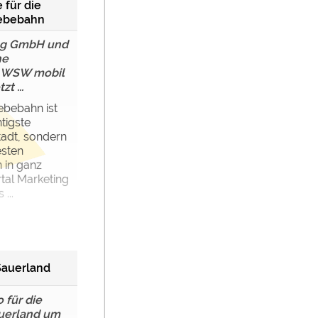
 für die
ebebahn
ng GmbH und
he
 WSW mobil
t ...
ebebahn ist
tigste
tadt, sondern
esten
 in ganz
tal Marketing
...
Sauerland
 für die
uerland um