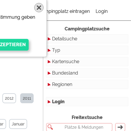
Campingplatz eintragen
Login
Zustimmung geben
Campingplatzsuche
Detailsuche
Typ
Kartensuche
Touristikstellplätze
Bundesland
Dauerstellplätze
Regionen
Reisemobilstellplätze
Baden-Württemberg
Mobilheimstellplätze
Bayern
2012
2011
Login
Ferienhäuser
Berlin
gen Anbieters
Freitextsuche
Bungalows
Brandenburg
ar
Januar
Ferienwohnungen
Bremen