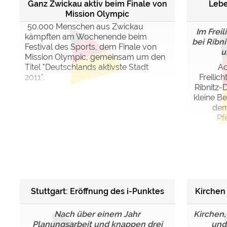
Ganz Zwickau aktiv beim Finale von
Lebe
Mission Olympic
50.000 Menschen aus Zwickau
Im Frei
kämpften am Wochenende beim
bei Ribn
Festival des Sports, dem Finale von
u
Mission Olympic, gemeinsam um den
Titel "Deutschlands aktivste Stadt
Ac
2011".
Freili
Ribnitz
kleine B
dem
Pf
Stuttgart: Eröffnung des i-Punktes
Kirchen
Nach über einem Jahr
Kirchen,
Planungsarbeit und knappen drei
und