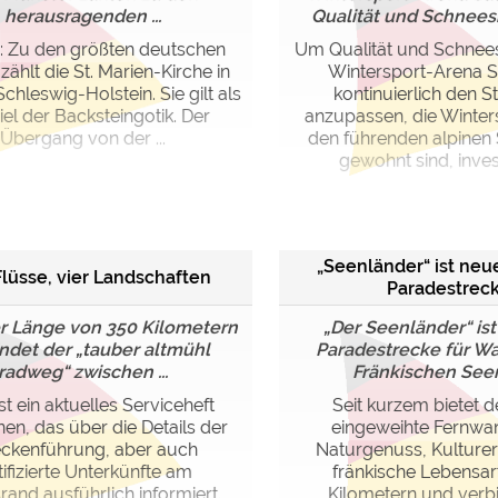
herausragenden ...
Qualität und Schneesic
: Zu den größten deutschen
Um Qualität und Schnees
zählt die St. Marien-Kirche in
Wintersport-Arena 
chleswig-Holstein. Sie gilt als
kontinuierlich den 
iel der Backsteingotik. Der
anzupassen, die Winter
Übergang von der ...
den führenden alpinen 
gewohnt sind, invest
„Seenländer“ ist ne
Flüsse, vier Landschaften
Paradestrec
er Länge von 350 Kilometern
„Der Seenländer“ ist
ndet der „tauber altmühl
Paradestrecke für W
radweg“ zwischen ...
Fränkischen See
ist ein aktuelles Serviceheft
Seit kurzem bietet d
nen, das über die Details der
eingeweihte Fernw
eckenführung, aber auch
Naturgenuss, Kulturer
tifizierte Unterkünfte am
fränkische Lebensar
and ausführlich informiert.
Kilometern und verb