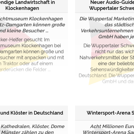
ndige Landwirtschaft in
Neuer Audio-Guide
Klockenhagen
Wuppertaler Schw
lichtmuseum Klockenhagen
Die Wuppertal Marketi
itz-Damgarten können große
das städtisc
nd kleine Besucher ...
Verkehrsunternehmen
GmbH haben jetz
ker-Helfer gesucht: Im
chtmuseum Klockenhagen bei
Die Wuppertaler Schw
-Damgarten können große und
nicht nur das wich
esucher mit anpacken und mit
Nahverkehrsmittel der S
 Traktor oder auf einem
eine der beliebt
erderücken die Felder ...
Sehenswürdigkeiten
Deutschland. Die Wupper
GmbH und das 
 und Klöster in Deutschland
Wintersport-Arena 
 Kathedralen, Klöster, Dome
Acht Millionen Euro
 Münster zählen zu den
Wintersport-Arena Sa