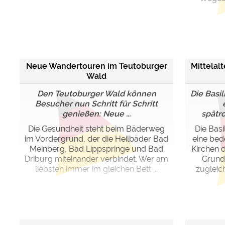
Neue Wandertouren im Teutoburger
Mittelal
Wald
Den Teutoburger Wald können
Die Basil
Besucher nun Schritt für Schritt
genießen: Neue ...
spätro
Die Gesundheit steht beim Bäderweg
Die Basil
im Vordergrund, der die Heilbäder Bad
eine be
Meinberg, Bad Lippspringe und Bad
Kirchen 
Driburg miteinander verbindet. Wer am
Grunds
liebsten immer im gleichen Bett ...
zugleic