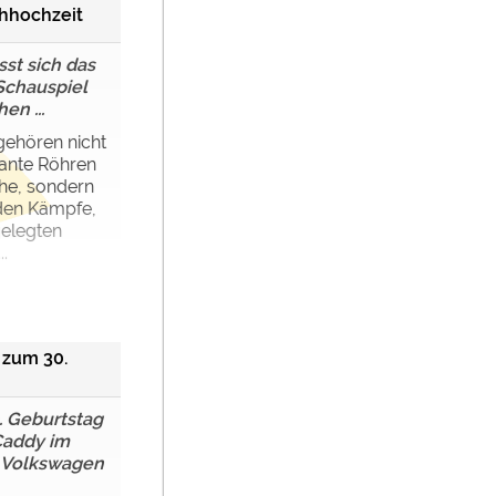
chhochzeit
st sich das
Schauspiel
en ...
ehören nicht
ante Röhren
he, sondern
den Kämpfe,
gelegten
.
zum 30.
. Geburtstag
Caddy im
 Volkswagen