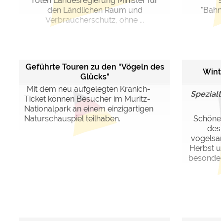
roten Landesregierung Minister für
den Ländlichen Raum und
"Bahn
Verbraucherschutz, ohne ...
Geführte Touren zu den "Vögeln des
Wint
Glücks"
Mit dem neu aufgelegten Kranich-
Spezialt
Ticket können Besucher im Müritz-
Nationalpark an einem einzigartigen
Naturschauspiel teilhaben.
Schöne 
des 
vogelsan
Herbst u
besonder