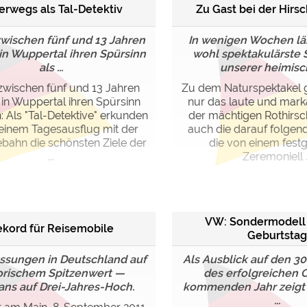
erwegs als Tal-Detektiv
Zu Gast bei der Hirs
zwischen fünf und 13 Jahren
In wenigen Wochen läs
in Wuppertal ihren Spürsinn
wohl spektakulärste 
als ...
unserer heimisch
zwischen fünf und 13 Jahren
Zu dem Naturspektakel g
in Wuppertal ihren Spürsinn
nur das laute und mark
 Als "Tal-Detektive" erkunden
der mächtigen Rothirsc
 einem Tagesausflug mit der
auch die darauf folgen
ahn die schönsten Ziele der
die von einem fest
...
Zeremoniell ..
VW: Sondermodell 
kord für Reisemobile
Geburtstag
ssungen in Deutschland auf
Als Ausblick auf den 30
orischem Spitzenwert —
des erfolgreichen 
ans auf Drei-Jahres-Hoch.
kommenden Jahr zeigt
...