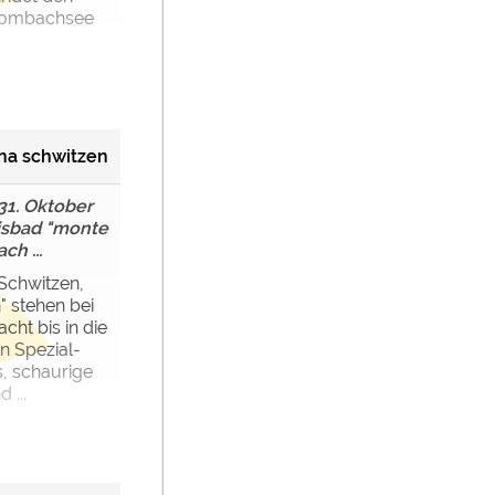
rombachsee
una schwitzen
31. Oktober
isbad "monte
ch ...
Schwitzen,
 stehen bei
cht bis in die
n Spezial-
, schaurige
 ...