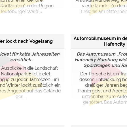
sich auf einer der drei
Prädikatswanderweg Rhei
RadRouten" in der Region
vierte Runde. Zu dem
Teutoburger Wald ...
Ereignis am Mittelrhein
Automobilmuseum in d
er lockt nach Vogelsang
Hafencity
icket für kalte Jahreszeiten
Das Automuseum „Proto
erhältlich.
Hafencity Hamburg wid
Sportwagen und Rarit
Ausblicke in die Landschaft
Nationalpark Eifel bietet
Der Porsche ist ein T
g ip zu jeder Jahreszeit - im
dessen Entwicklung ber
nd Winter lockt zusätzlich ein
dreißiger Jahren be
es Angebot auf das Gelände
Pioniergeist und Abente
der ...
untrennbar zum Aut
gehörten. Das Autom