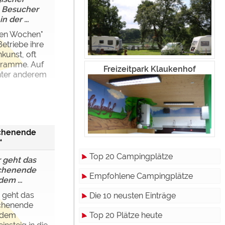
n Besucher
n der ...
hen Wochen"
Betriebe ihre
kunst, oft
ogramme. Auf
Freizeitpark Klaukenhof
ter anderem
chenende
“
Top 20 Campingplätze
 geht das
chenende
Empfohlene Campingplätze
em ...
 geht das
Die 10 neusten Einträge
chenende
Top 20 Plätze heute
f dem