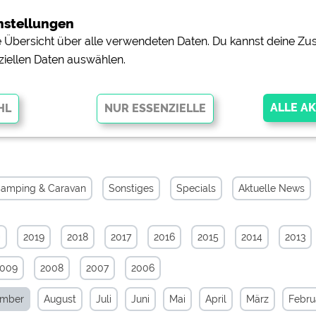
nstellungen
ne Übersicht über alle verwendeten Daten. Du kannst deine 
ziellen Daten auswählen.
 von September 2011
glichen grundlegende Funktionen und sind für die einwandfreie Funktion
orderlich. Ohne diese Cookies werden Teile der Website
nicht
amping & Caravan
Sonstiges
Specials
Aktuelle News
0
2019
2018
2017
2016
2015
2014
2013
pingplätzen)
https://policies.google.com/privacy
2009
2008
2007
2006
orschau der Internetseiten von
siehe Datenschutzerklärung des jeweili
ember
August
Juli
Juni
Mai
April
März
Febru
e, Anfahrt usw.)
https://policies.google.com/privacy