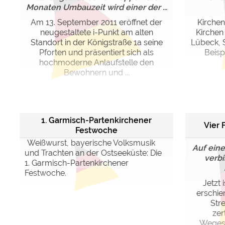
Monaten Umbauzeit wird einer der ...
Am 13. September 2011 eröffnet der
Kirchen
neugestaltete i-Punkt am alten
Kirchen 
Standort in der Königstraße 1a seine
Lübeck, S
Pforten und präsentiert sich als
Beisp
hochmoderne Anlaufstelle den
Bewohnern und ...
1. Garmisch-Partenkirchener
Vier 
Festwoche
Weißwurst, bayerische Volksmusik
Auf ein
und Trachten an der Ostseeküste: Die
verbi
1. Garmisch-Partenkirchener
Festwoche.
Jetzt 
erschie
Str
zer
Wegesr