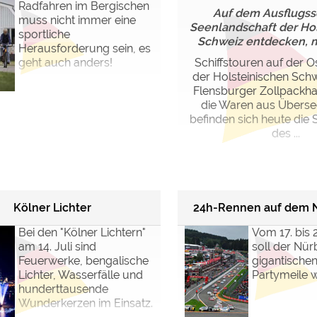
Radfahren im Bergischen
Auf dem Ausflugssc
muss nicht immer eine
Seenlandschaft der Ho
sportliche
Schweiz entdecken, mi
Herausforderung sein, es
geht auch anders!
Schiffstouren auf der O
der Holsteinischen Schw
Flensburger Zollpackha
die Waren aus Übersee
befinden sich heute di
des ...
Kölner Lichter
24h-Rennen auf dem N
Bei den "Kölner Lichtern"
Vom 17. bis 
am 14. Juli sind
soll der Nür
Feuerwerke, bengalische
gigantische
Lichter, Wasserfälle und
Partymeile 
hunderttausende
Wunderkerzen im Einsatz.