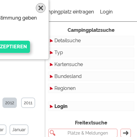
Campingplatz eintragen
Login
Zustimmung geben
Campingplatzsuche
Detailsuche
Typ
Kartensuche
Touristikstellplätze
Bundesland
Dauerstellplätze
Regionen
Reisemobilstellplätze
Baden-Württemberg
Mobilheimstellplätze
Bayern
2012
2011
Login
Ferienhäuser
Berlin
gen Anbieters
Freitextsuche
Bungalows
Brandenburg
ar
Januar
Ferienwohnungen
Bremen