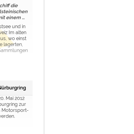
hiff die
lsteinischen
t einem ...
stsee und in
eiz Im alten
us, wo einst
 lagerten,
e Sammlungen
ürburgring
20. Mai 2012
burgring zur
n Motorsport-
werden.