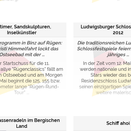
timer, Sandskulpturen,
Ludwigsburger Schlos
Inselkünstler
2012
Programm in Binz auf Rügen:
Die traditionsreichen 
isti Himmelfahrt lockt das
Schlossfestspiele feiern
Ostseebad mit der ...
jähriges ...
r Startschuss für die 11.
In der Zeit vom 12. Mai 
allye "Rügenclassics" fällt am
werden nationale und in
 im Ostseebad und am Morgen
Stars wieder das 
Mai beginnt die 125, 155 bzw.
Residenzschloss Ludw
lometer lange "Rügen-Rund-
seinen einzigartigen Spi
Tour" ...
weitere malerisch
assenradeln im Bergischen
Schiff ahoi
Land