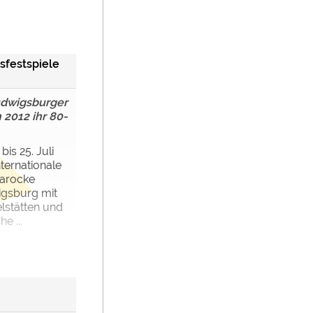
sfestspiele
Ludwigsburger
 2012 ihr 80-
bis 25. Juli
ternationale
barocke
igsburg mit
elstätten und
e ...