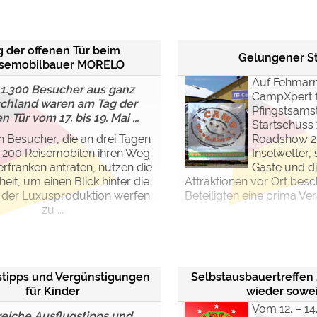
ulare)
https://policies.google.com/privacy
g der offenen Tür beim
Gelungener St
isemobilbauer MORELO
https://policies.google.com/privacy
Auf Fehmarn
1.300 Besucher aus ganz
CampXpert f
chland waren am Tag der
Pfingstsams
n Tür vom 17. bis 19. Mai ...
Startschuss
https://policies.google.com/privacy
en Besucher, die an drei Tagen
Roadshow 20
 200 Reisemobilen ihren Weg
Inselwetter, 
https://policies.google.com/privacy
rfranken antraten, nutzen die
Gäste und d
https://policies.google.com/privacy
eit, um einen Blick hinter die
Attraktionen vor Ort besc
 der Luxusproduktion werfen
Beteiligten eine prima Ve
zu ...
ungen können jeder Zeit im Footer über "COOKIES" geändert 
stipps und Vergünstigungen
Selbstausbauertreffen 2
für Kinder
wieder sowei
Vom 12. – 14
reiche Ausflugstipps und