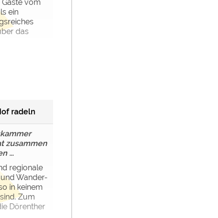
e Gäste vom
s ein
gsreiches
ber das
Hof radeln
tskammer
hat zusammen
 ...
nd regionale
 und Wander-
so in keinem
 sind. Zum
ie Dörenther