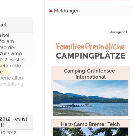
Meldungen
Zimmer
Hamburg
Campinghutten
Hessen
Alle
art
Anzeige/PR
Miet-Mobilheime
Mecklenburg-Vorpommern
Touristik
 bei
iel am
Miet-Wohnwagen
Niedersachsen
Campingplätze
tag der
 zur Camp
Miet-Zelte
Nordrhein-Westfalen
Camping & Caravan
12. Bestes
sehr nette
Rheinland-Pfalz
Sonstiges
Camping-Grüntensee-
ie
International
herte allen
Saarland
Specials
ranstaltung.
Sachsen
Archiv
werden!
Sachsen-Anhalt
Schleswig-Holstein
012 - es ist
Harz-Camp Bremer Teich
t!
Thüringen
.10.2012,