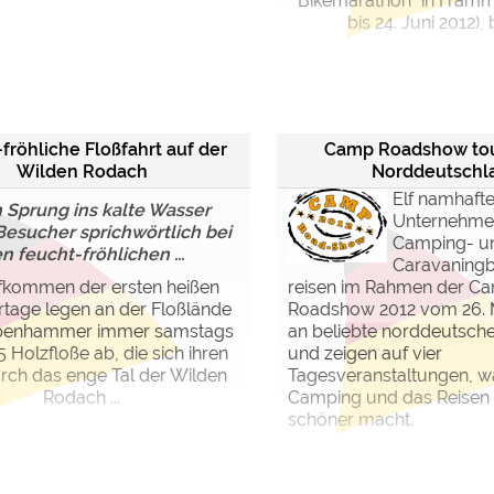
Bikemarathon“ in Framm
bis 24. Juni 2012), 
fröhliche Floßfahrt auf der
Camp Roadshow tou
Wilden Rodach
Norddeutschl
Elf namhaft
 Sprung ins kalte Wasser
Unternehme
esucher sprichwörtlich bei
Camping- u
n feucht-fröhlichen ...
Caravaning
fkommen der ersten heißen
reisen im Rahmen der C
age legen an der Floßlände
Roadshow 2012 vom 26. Ma
penhammer immer samstags
an beliebte norddeutsche
5 Holzfloße ab, die sich ihren
und zeigen auf vier
ch das enge Tal der Wilden
Tagesveranstaltungen, w
Rodach ...
Camping und das Reisen
schöner macht.