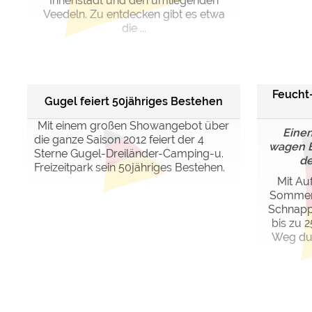
Innenstadt und den umliegenden
Veedeln. Zu entdecken gibt es etwa
die ...
Feucht-
Gugel feiert 50jähriges Bestehen
Mit einem großen Showangebot über
Einen
die ganze Saison 2012 feiert der 4
wagen B
Sterne Gugel-Dreiländer-Camping-u.
de
Freizeitpark sein 50jähriges Bestehen.
Mit Au
Sommert
Schnap
bis zu 2
Weg dur