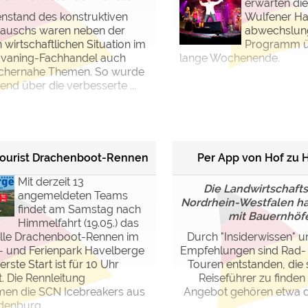
erwarten di
nstand des konstruktiven
Wulfener Hal
auschs waren neben der
abwechslun
 wirtschaftlichen Situation im
Programm ü
vaning-Fachhandel auch
lange Wochenende.
chernahe Themen. So wurde
end über die verbesserte ...
tourist Drachenboot-Rennen
Per App von Hof zu 
Mit derzeit 13
Die Landwirtschaf
angemeldeten Teams
Nordrhein-Westfalen 
findet am Samstag nach
mit Bauernhöfen
Himmelfahrt (19.05.) das
nelle Drachenboot-Rennen im
Durch "Insiderwissen" u
 und Ferienpark Havelberge
Empfehlungen sind Rad-
 erste Start ist für 10 Uhr
Touren entstanden, die 
. Die Rennleitung
Reiseführer zu finden
en die SCN Icebreakers aus
Angebot gehören etwa d
denburg.
...