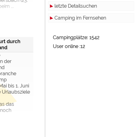
ersbach (23.
letzte Detailsuchen
beim ...
Camping im Fernsehen
Campingplätze: 1542
rt durch
User online :12
and
e
n der
nd
branche
amp
i bis 1. Juni
 Urlaubsziele
as das
 noch