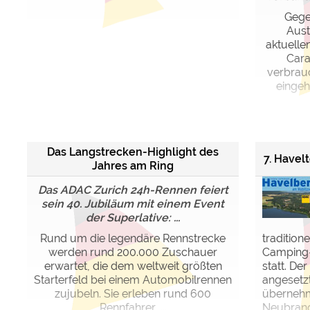
Gege
Aust
aktuellen
Cara
verbrau
eingeh
Das Langstrecken-Highlight des
7. Havel
Jahres am Ring
Das ADAC Zurich 24h-Rennen feiert
sein 40. Jubiläum mit einem Event
der Superlative: ...
Rund um die legendäre Rennstrecke
traditio
werden rund 200.000 Zuschauer
Camping-
erwartet, die dem weltweit größten
statt. Der
Starterfeld bei einem Automobilrennen
angesetzt
zujubeln. Sie erleben rund 600
übernehm
Rennfahrer, ...
Neubran