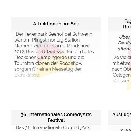
Google reCAPTCHA (Form
Ta
Attraktionen am See
Statistiken
Re
Google Analytics
Der Ferienpark Seehof bei Schwerin
Über 
war am Pfingstmontag Station
Deuts
Numero zwo der Camp Roadshow
offene
Marketing
2012. Bestes Urlaubswetter, ein tolles
Google Ads
Fleckchen Campingerde und die
Die viel
Tourattraktionen der Roadshow
mit etwa
Google AdSense
sorgten für einen Messetag der
nach Obe
Google Remarketing
Extraklasse.
Gelegenh
Kulissen
Die Cookieeinstell
36. Internationales ComedyArts
Ausflug
Festival
Das 36. Internationale ComedyArts
Zahl