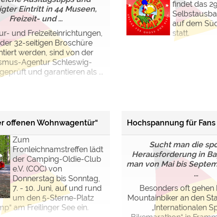
findet das 29
gter Eintritt in 44 Museen,
Selbstausba
Freizeit- und ...
auf dem Sü
ur- und Freizeiteinrichtungen,
statt.
n der 32-seitigen Broschüre
tiert werden, sind von der
smus-Agentur Schleswig-
geprüft und garantieren als ...
er offenen Wohnwagentür“
Hochspannung für Fans 
Zum
Sucht man die spo
Fronleichnamstreffen lädt
Herausforderung in Ba
der Camping-Oldie-Club
man von Mai bis Septem
e.V. (COC) von
...
Donnerstag bis Sonntag,
7. - 10. Juni, auf und rund
Besonders oft gehen h
um den 5-Sterne-Platz
Mountainbiker an den Sta
mp“ am Freilinger See ein.
„Internationalen S