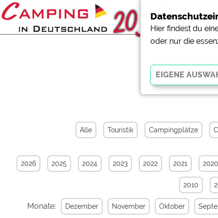
Datenschutzei
Hier findest du ei
oder nur die essen
News-Ar
Essenziell
Essenzielle Cookies ermö
der Website dringend erf
Alle
Touristik
Campingplätze
C
funktionieren
.
2026
2025
2024
2023
2022
2021
202
Externe Medien
YouTube (Videos von Cam
2010
Campingplatzvorschau (V
Campingplätzen)
Monate:
Dezember
November
Oktober
Sept
Google Maps (Kartensuch