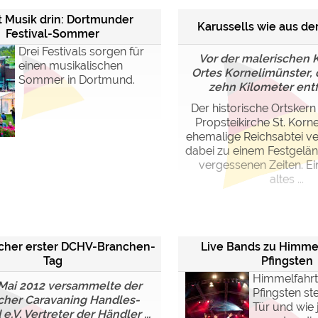
t Musik drin: Dortmunder
Karussells wie aus der
Festival-Sommer
Drei Festivals sorgen für
Vor der malerischen K
einen musikalischen
Ortes Kornelimünster, 
Sommer in Dortmund.
zehn Kilometer entfe
Der historische Ortsker
Propsteikirche St. Korne
ehemalige Reichsabtei ve
dabei zu einem Festgelän
vergessenen Zeiten. Ei
altes ...
icher erster DCHV-Branchen-
Live Bands zu Himme
Tag
Pfingsten
Himmelfahrt
Mai 2012 versammelte der
Pfingsten st
cher Caravaning Handles-
Tür und wie 
e.V. Vertreter der Händler ...