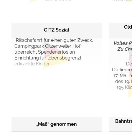
Old
GITZ Sozial
Rikschafahrt für einen guten Zweck.
Volles 
Campingpark Gitzenweiler Hof
Zu Chr
überreicht Spendenerlös an
Einrichtung für lebensbegrenzt
erkrankte Kinder.
De
Oldtimerr
17. Mai
des 19. 
195 Ki
Bahntr
„Maß“ genommen