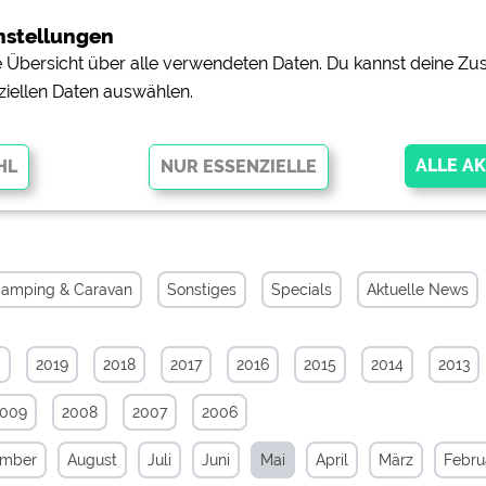
nstellungen
ne Übersicht über alle verwendeten Daten. Du kannst deine 
ziellen Daten auswählen.
chiv von Mai 2012
glichen grundlegende Funktionen und sind für die einwandfreie Funktion
orderlich. Ohne diese Cookies werden Teile der Website
nicht
amping & Caravan
Sonstiges
Specials
Aktuelle News
0
2019
2018
2017
2016
2015
2014
2013
pingplätzen)
https://policies.google.com/privacy
2009
2008
2007
2006
orschau der Internetseiten von
siehe Datenschutzerklärung des jeweili
ember
August
Juli
Juni
Mai
April
März
Febru
e, Anfahrt usw.)
https://policies.google.com/privacy