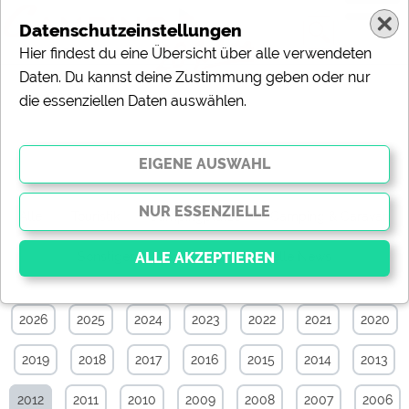
Datenschutzeinstellungen
Hier findest du eine Übersicht über alle verwendeten
Daten. Du kannst deine Zustimmung geben oder nur
die essenziellen Daten auswählen.
Specials-News-Archiv von Juli 2012
Alle
Touristik
Campingplätze
Camping & Caravan
Sonstiges
Specials
Aktuelle News
2026
2025
2024
2023
2022
2021
2020
Essenziell
Essenzielle Cookies ermöglichen grundlegende
2019
2018
2017
2016
2015
2014
2013
Funktionen und sind für die einwandfreie Funktion der
Website dringend erforderlich. Ohne diese Cookies
werden Teile der Website
nicht funktionieren
.
2012
2011
2010
2009
2008
2007
2006