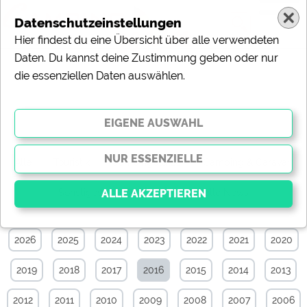
Datenschutzeinstellungen
Hier findest du eine Übersicht über alle verwendeten
Daten. Du kannst deine Zustimmung geben oder nur
die essenziellen Daten auswählen.
News-Archiv von Oktober 2016
Alle
Touristik
Campingplätze
Camping & Caravan
Sonstiges
Specials
Aktuelle News
2026
2025
2024
2023
2022
2021
2020
Essenziell
Essenzielle Cookies ermöglichen grundlegende
2019
2018
2017
2016
2015
2014
2013
Funktionen und sind für die einwandfreie Funktion der
Website dringend erforderlich. Ohne diese Cookies
werden Teile der Website
nicht funktionieren
.
2012
2011
2010
2009
2008
2007
2006