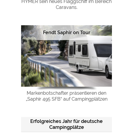
HYMER sein neues Flaggschiff im Bereich
Google Remarketing
https://policies.google.com/privacy
Caravans.
Die Cookieeinstellungen können jeder Zeit im Footer
über "COOKIES" geändert werden!
Fendt Saphir on Tour
Markenbotschafter präsentieren den
„Saphir 495 SFB“ auf Campingplätzen
Erfolgreiches Jahr für deutsche
Campingplätze