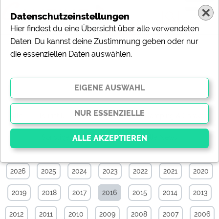
Datenschutzeinstellungen
Hier findest du eine Übersicht über alle verwendeten
Daten. Du kannst deine Zustimmung geben oder nur
die essenziellen Daten auswählen.
News-Archiv von März 2016
Alle
Touristik
Campingplätze
Camping & Caravan
Sonstiges
Specials
Aktuelle News
2026
2025
2024
2023
2022
2021
2020
Essenziell
Essenzielle Cookies ermöglichen grundlegende
2019
2018
2017
2016
2015
2014
2013
Funktionen und sind für die einwandfreie Funktion der
Website dringend erforderlich. Ohne diese Cookies
werden Teile der Website
nicht funktionieren
.
2012
2011
2010
2009
2008
2007
2006