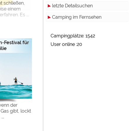
t schließen,
letzte Detailsuchen
eise einem
fahren. Es ...
Camping im Fernsehen
Campingplätze: 1542
Festival für
User online :20
lie
wenn der
as gibt, lockt
..