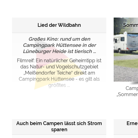
Google reCAPTCHA (Form
Lied der Wildbahn
Somme
Statistiken
Google Analytics
Großes Kino: rund um den
Campingpark Hüttensee in der
Lüneburger Heide ist tierisch ...
Marketing
Google Ads
Filmreif: Ein natürlicher Geheimtipp ist
das Natur- und Vogelschutzgebiet
Google AdSense
„Meißendorfer Teiche“ direkt am
Google Remarketing
Campingpark Hüttensee - es gilt als
größtes ...
Campi
„Sommert
Die Cookieeinstell
Auch beim Campen lässt sich Strom
Erne
sparen