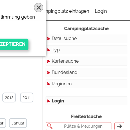
Campingplatz eintragen
Login
Zustimmung geben
Campingplatzsuche
Detailsuche
Typ
Kartensuche
Touristikstellplätze
Bundesland
Dauerstellplätze
Regionen
Reisemobilstellplätze
Baden-Württemberg
Mobilheimstellplätze
Bayern
2012
2011
Login
Ferienhäuser
Berlin
gen Anbieters
Freitextsuche
Bungalows
Brandenburg
ar
Januar
Ferienwohnungen
Bremen