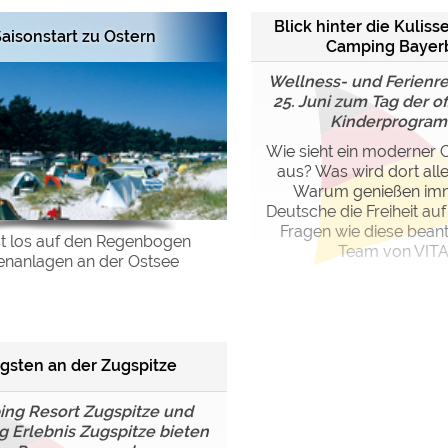
Blick hinter die Kuliss
aisonstart zu Ostern
Camping Bayer
Wellness- und Ferienre
25. Juni zum Tag der o
Kinderprogramm,
Wie sieht ein moderner 
aus? Was wird dort all
Warum genießen im
Deutsche die Freiheit auf
Fragen wie diese bean
st los auf den Regenbogen
Team von VITAL
ienanlagen an der Ostsee
ngsten an der Zugspitze
ng Resort Zugspitze und
 Erlebnis Zugspitze bieten