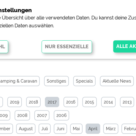
nstellungen
ne Übersicht über alle verwendeten Daten. Du kannst deine 
ziellen Daten auswählen.
hiv von April 2017
glichen grundlegende Funktionen und sind für die einwandfreie Funktion
orderlich. Ohne diese Cookies werden Teile der Website
nicht
amping & Caravan
Sonstiges
Specials
Aktuelle News
0
2019
2018
2017
2016
2015
2014
2013
pingplätzen)
https://policies.google.com/privacy
2009
2008
2007
2006
orschau der Internetseiten von
siehe Datenschutzerklärung des jeweili
ember
August
Juli
Juni
Mai
April
März
Febru
e, Anfahrt usw.)
https://policies.google.com/privacy