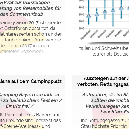
V rät zur frühzeitigen
erung von Reisemobilen für
den Sommerurlaub
vaningsaison 2017 ist gerade
n Osterferien gestartet, da
ietinteressenten schon an den
rlaub denken. Denn wer die
ßen Ferien 2017 in einem
Italien und Schweiz übe
mieteten Reisemobil ...
teurer als Deuts
Aussteigen auf der
aliana auf dem Campingplatz
verboten, Rettungsgasse
Camping Bayerbach lädt an
Autofahrer, die im St
n zu italienischem Fest ein /
sollten die wicht
Eintritt frei / ...
Verkehrsregeln ke
beachten. Es .
rifft Piemont: Dass Bayern und
gute Freunde sind, beweist das
Eine Rettungsgasse zu b
f-Sterne-Wellness- und
Stau höchste Priorität.