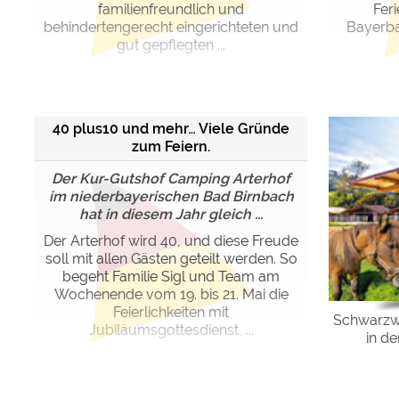
familienfreundlich und
Fer
behindertengerecht eingerichteten und
Bayerb
gut gepflegten ...
40 plus10 und mehr… Viele Gründe
zum Feiern.
Der Kur-Gutshof Camping Arterhof
im niederbayerischen Bad Birnbach
hat in diesem Jahr gleich ...
Der Arterhof wird 40, und diese Freude
soll mit allen Gästen geteilt werden. So
begeht Familie Sigl und Team am
Wochenende vom 19. bis 21. Mai die
Feierlichkeiten mit
Schwarzwa
Jubiläumsgottesdienst, ...
in d