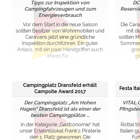
Tipps zur Inspektion von
DCH
Campingfahrzeugen und zum
Reservi
Energieverbrauch
Vor dem Start in die neue Saison
Die Cara
sollten Besitzer von Wohnmobilen und
mit de
Caravans jetzt eine gründliche
sollten M
Inspektion durchführen. Ein guter
Sommeru
Anlass, mit ein paar Handgriffen auch
gro
etwas für ...
ge
Campingplatz Dransfeld erhält
Festa It
Campsite Award 2017
Der Campingplatz „Am Hohen
VITAL 
Hagen“ Dransfeld ist als einer der
Pfingste
besten Campingplätze ...
In der Kategorie „Gastronomie“ hat
Rottal t
unser Erlebnislokal Frank’s Piraterie
Italien 
den 1. Platz gewonnen. Die
Fün