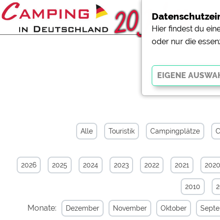
Datenschutzei
Hier findest du ei
oder nur die essen
News-Arc
Essenziell
Essenzielle Cookies ermö
der Website dringend erf
Alle
Touristik
Campingplätze
C
funktionieren
.
2026
2025
2024
2023
2022
2021
202
Externe Medien
YouTube (Videos von Cam
2010
Campingplatzvorschau (V
Campingplätzen)
Monate:
Dezember
November
Oktober
Sept
Google Maps (Kartensuch