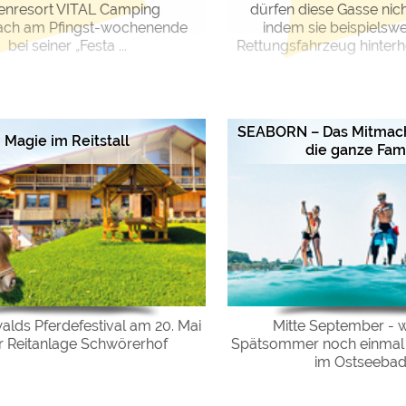
ienresort VITAL Camping
dürfen diese Gasse nich
ach am Pfingst-wochenende
indem sie beispielsw
bei seiner „Festa ...
Rettungsfahrzeug hinterher
SEABORN – Das Mitmach-
Magie im Reitstall
die ganze Fami
lds Pferdefestival am 20. Mai
Mitte September - 
er Reitanlage Schwörerhof
Spätsommer noch einmal G
im Ostseebad .