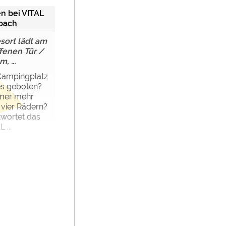
en bei VITAL
bach
sort lädt am
ffenen Tür /
 ...
Campingplatz
es geboten?
mer mehr
 vier Rädern?
twortet das
 ...