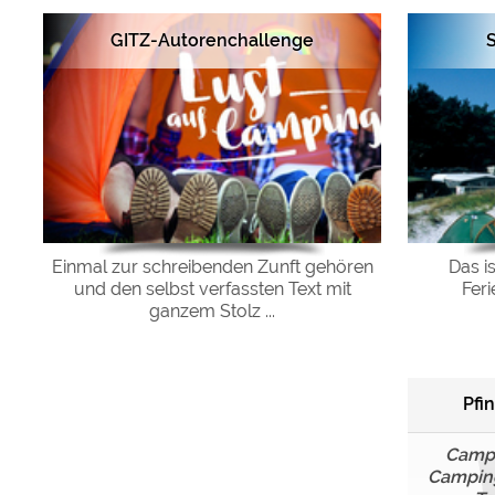
GITZ-Autorenchallenge
S
Einmal zur schreibenden Zunft gehören
Das i
und den selbst verfassten Text mit
Fer
ganzem Stolz ...
Pfi
Campi
Camping