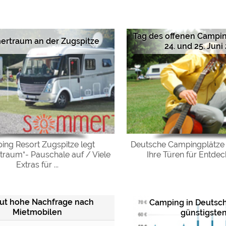
ulare)
https://policies.google.com/privacy
Tag des offenen Campi
rtraum an der Zugspitze
24. und 25. Juni
https://policies.google.com/privacy
https://policies.google.com/privacy
https://policies.google.com/privacy
https://policies.google.com/privacy
ng Resort Zugspitze legt
Deutsche Campingplätze 
raum“- Pauschale auf / Viele
Ihre Türen für Entde
ungen können jeder Zeit im Footer über "COOKIES" geändert 
Extras für ...
ut hohe Nachfrage nach
Camping in Deutsc
Mietmobilen
günstigste