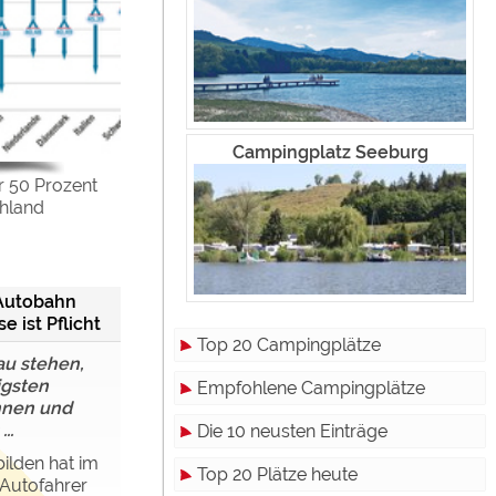
Campingplatz Seeburg
r 50 Prozent
chland
 Autobahn
 ist Pflicht
Top 20 Campingplätze
au stehen,
igsten
Empfohlene Campingplätze
nnen und
..
Die 10 neusten Einträge
ilden hat im
Top 20 Plätze heute
 Autofahrer