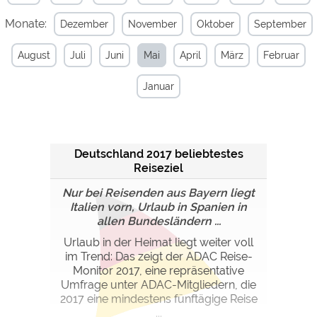
Monate:
Dezember
November
Oktober
September
Externe Medien
YouTube (Videos von
https://policies.google.com/privacy
August
Juli
Juni
Mai
April
März
Februar
Campingplätzen)
Campingplatzvorschau (Vorschau
siehe Datenschutzerklärung des
Januar
der Internetseiten von
jeweiligen Anbieters
Campingplätzen)
Google Maps (Kartensuche, Anfahrt
https://policies.google.com/privacy
usw.)
Deutschland 2017 beliebtestes
Google reCAPTCHA (Formulare)
https://policies.google.com/privacy
Reiseziel
Nur bei Reisenden aus Bayern liegt
Statistiken
Italien vorn, Urlaub in Spanien in
Google Analytics
allen Bundesländern ...
https://policies.google.com/privacy
Urlaub in der Heimat liegt weiter voll
im Trend: Das zeigt der ADAC Reise-
Marketing
Monitor 2017, eine repräsentative
Google Ads
https://policies.google.com/privacy
Umfrage unter ADAC-Mitgliedern, die
2017 eine mindestens fünftägige Reise
Google AdSense
https://policies.google.com/privacy
...