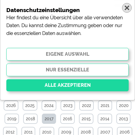
Datenschutzeinstellungen
Hier findest du eine Übersicht über alle verwendeten
Daten. Du kannst deine Zustimmung geben oder nur
die essenziellen Daten auswählen.
News-Archiv von Mai 2017
Alle
Touristik
Campingplätze
Camping & Caravan
Sonstiges
Specials
Aktuelle News
2026
2025
2024
2023
2022
2021
2020
Essenziell
Essenzielle Cookies ermöglichen grundlegende
2019
2018
2017
2016
2015
2014
2013
Funktionen und sind für die einwandfreie Funktion der
Website dringend erforderlich. Ohne diese Cookies
werden Teile der Website
nicht funktionieren
.
2012
2011
2010
2009
2008
2007
2006