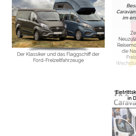
Bes
Caravan
im er
Ze
Neuzul
Reisemob
die N
Der Klassiker und das Flaggschiff der
Frei
Ford-Freizeitfahrzeuge
Wachstum
Eintritt
in 