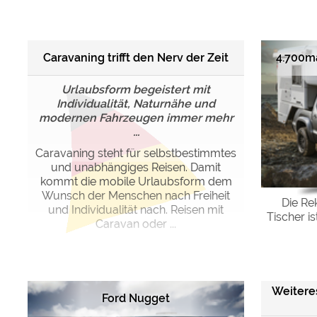
Google reCAPTCHA (Form
Caravaning trifft den Nerv der Zeit
4.700ma
Statistiken
Google Analytics
Urlaubsform begeistert mit
Individualität, Naturnähe und
modernen Fahrzeugen immer mehr
Marketing
...
Google Ads
Caravaning steht für selbstbestimmtes
Google AdSense
und unabhängiges Reisen. Damit
Google Remarketing
kommt die mobile Urlaubsform dem
Wunsch der Menschen nach Freiheit
Die Re
und Individualität nach. Reisen mit
Tischer i
Die Cookieeinstell
Caravan oder ...
Weitere
Ford Nugget