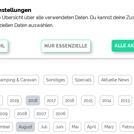
nstellungen
ne Übersicht über alle verwendeten Daten. Du kannst deine 
ziellen Daten auswählen.
iv von August 2018
glichen grundlegende Funktionen und sind für die einwandfreie Funktion
orderlich. Ohne diese Cookies werden Teile der Website
nicht
amping & Caravan
Sonstiges
Specials
Aktuelle News
0
2019
2018
2017
2016
2015
2014
2013
pingplätzen)
https://policies.google.com/privacy
2009
2008
2007
2006
orschau der Internetseiten von
siehe Datenschutzerklärung des jeweili
ember
August
Juli
Juni
Mai
April
März
Febru
e, Anfahrt usw.)
https://policies.google.com/privacy