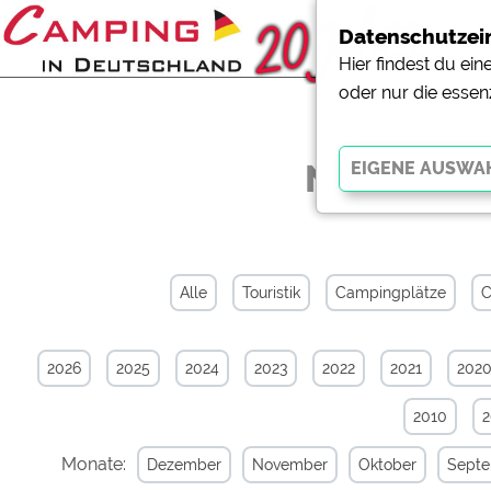
Datenschutzei
Hier findest du ei
oder nur die essen
News-Arch
Essenziell
Essenzielle Cookies ermö
der Website dringend erf
Alle
Touristik
Campingplätze
C
funktionieren
.
2026
2025
2024
2023
2022
2021
202
Externe Medien
YouTube (Videos von Cam
2010
Campingplatzvorschau (V
Campingplätzen)
Monate:
Dezember
November
Oktober
Sept
Google Maps (Kartensuch