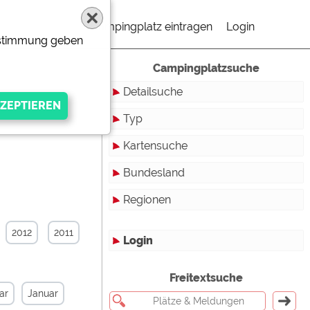
Campingplatz eintragen
Login
Zustimmung geben
Campingplatzsuche
Detailsuche
Typ
Kartensuche
Touristikstellplätze
Bundesland
Dauerstellplätze
Regionen
Reisemobilstellplätze
Baden-Württemberg
Mobilheimstellplätze
Bayern
2012
2011
Login
Ferienhäuser
Berlin
gen Anbieters
Freitextsuche
Bungalows
Brandenburg
ar
Januar
Ferienwohnungen
Bremen