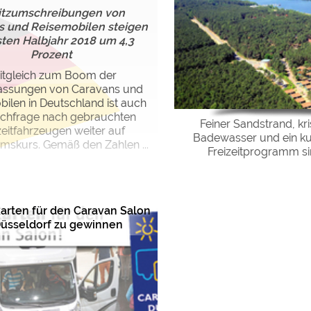
itzumschreibungen von
s und Reisemobilen steigen
sten Halbjahr 2018 um 4,3
Prozent
itgleich zum Boom der
assungen von Caravans und
ilen in Deutschland ist auch
achfrage nach gebrauchten
Feiner Sandstrand, kri
zeitfahrzeugen weiter auf
Badewasser und ein k
skurs. Gemäß den Zahlen ...
Freizeitprogramm sin
skarten für den Caravan Salon
Düsseldorf zu gewinnen