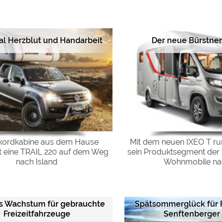
ulare)
https://policies.google.com/privacy
l Herzblut und Handarbeit
Der neue Bürstner
https://policies.google.com/privacy
https://policies.google.com/privacy
https://policies.google.com/privacy
https://policies.google.com/privacy
kordkabine aus dem Hause
Mit dem neuen IXEO T ru
st eine TRAIL 220 auf dem Weg
sein Produktsegment der t
ungen können jeder Zeit im Footer über "COOKIES" geändert 
nach Island
Wohnmobile nach
s Wachstum für gebrauchte
Spätsommerglück für 
Freizeitfahrzeuge
Senftenberger