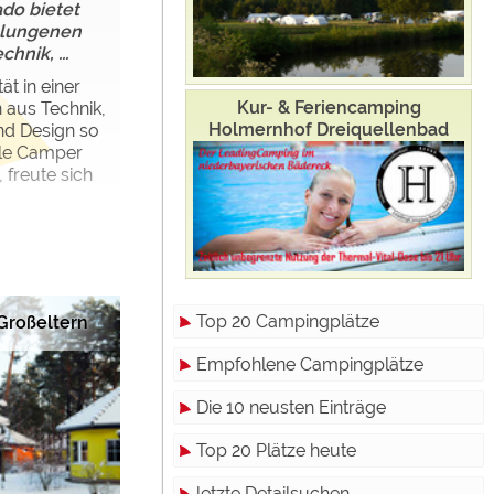
do bietet
gelungenen
hnik, ...
ät in einer
Kur- & Feriencamping
aus Technik,
Holmernhof Dreiquellenbad
nd Design so
lle Camper
freute sich
Top 20 Campingplätze
Großeltern
Empfohlene Campingplätze
Die 10 neusten Einträge
Top 20 Plätze heute
letzte Detailsuchen