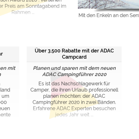
r Preis am Sonntagabend im
Rahmen ...
Mit den Enkeln an den Sen
Über 3.500 Rabatte mit der ADAC
hr
Campcard
en mit
Planen und sparen mit dem neuen
n
ADAC Campingführer 2020
n
Es ist das Nachschlagewerk für
hland
Camper, die ihren Urlaub professionell
r um
planen möchten: der ADAC
000
Campingführer 2020 in zwei Bänden.
euen
Erfahrene ADAC Experten besuchen
mente
jedes Jahr weit ...