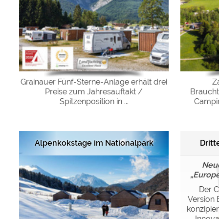
Grainauer Fünf-Sterne-Anlage erhält drei
Z
Preise zum Jahresauftakt /
Braucht
Spitzenposition in ...
Campin
Dritt
Alpenkokstage im Nationalpark
Neue
„Europe
Der C
Version 
konzipie
Innova