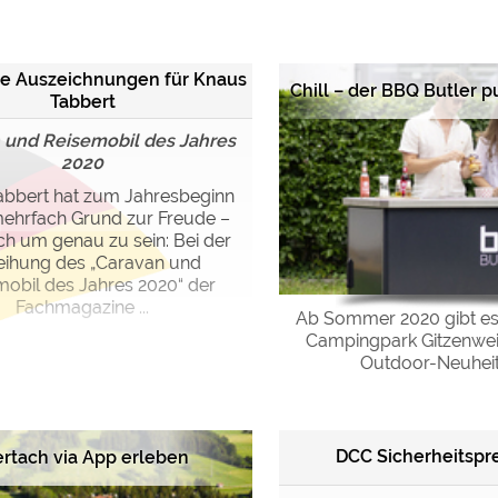
ulare)
https://policies.google.com/privacy
he Auszeichnungen für Knaus
Chill – der BBQ Butler pu
Tabbert
https://policies.google.com/privacy
 und Reisemobil des Jahres
2020
abbert hat zum Jahresbeginn
https://policies.google.com/privacy
mehrfach Grund zur Freude –
ch um genau zu sein: Bei der
https://policies.google.com/privacy
eihung des „Caravan und
https://policies.google.com/privacy
mobil des Jahres 2020“ der
Fachmagazine ...
Ab Sommer 2020 gibt es 
Campingpark Gitzenweil
ungen können jeder Zeit im Footer über "COOKIES" geändert 
Outdoor-Neuheit z
DCC Sicherheitspr
rtach via App erleben