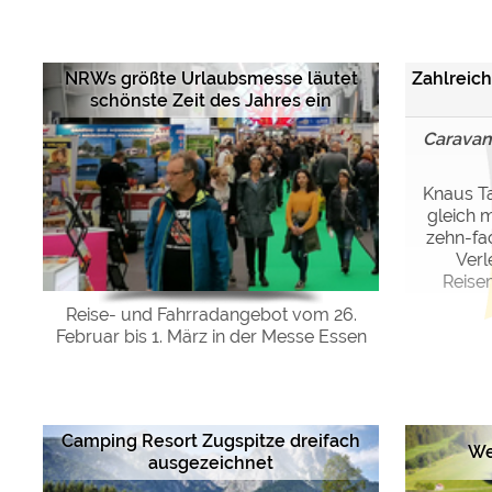
Google reCAPTCHA (Form
Zahlreic
NRWs größte Urlaubsmesse läutet
Statistiken
schönste Zeit des Jahres ein
Google Analytics
Caravan
Marketing
Knaus T
Google Ads
gleich 
zehn-fa
Google AdSense
Verl
Google Remarketing
Reise
Reise- und Fahrradangebot vom 26.
Februar bis 1. März in der Messe Essen
Die Cookieeinstell
Camping Resort Zugspitze dreifach
We
ausgezeichnet