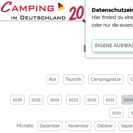
Datenschutzei
Hier findest du ei
oder nur die essen
News-Arch
Essenziell
Essenzielle Cookies ermö
der Website dringend erf
Alle
Touristik
Campingplätze
C
funktionieren
.
2026
2025
2024
2023
2022
2021
202
Externe Medien
YouTube (Videos von Cam
2010
Campingplatzvorschau (V
Campingplätzen)
Monate:
Dezember
November
Oktober
Sept
Google Maps (Kartensuch