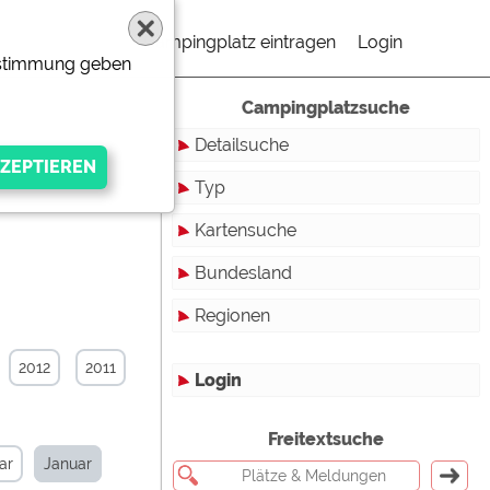
Campingplatz eintragen
Login
Zustimmung geben
Campingplatzsuche
Detailsuche
Typ
Kartensuche
Touristikstellplätze
Bundesland
Dauerstellplätze
Regionen
Reisemobilstellplätze
Baden-Württemberg
Mobilheimstellplätze
Bayern
2012
2011
Login
Ferienhäuser
Berlin
gen Anbieters
Freitextsuche
Bungalows
Brandenburg
ar
Januar
Ferienwohnungen
Bremen