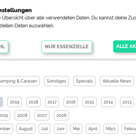
nstellungen
ne Übersicht über alle verwendeten Daten. Du kannst deine 
ziellen Daten auswählen.
iv von Januar 2020
glichen grundlegende Funktionen und sind für die einwandfreie Funktion
orderlich. Ohne diese Cookies werden Teile der Website
nicht
amping & Caravan
Sonstiges
Specials
Aktuelle News
0
2019
2018
2017
2016
2015
2014
2013
pingplätzen)
https://policies.google.com/privacy
2009
2008
2007
2006
orschau der Internetseiten von
siehe Datenschutzerklärung des jeweili
ember
August
Juli
Juni
Mai
April
März
Febru
e, Anfahrt usw.)
https://policies.google.com/privacy