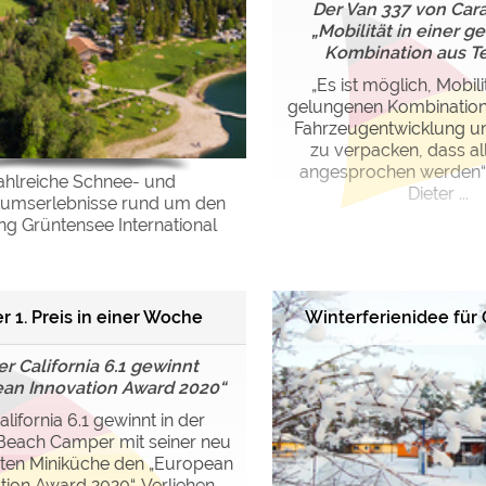
Der Van 337 von Cara
„Mobilität in einer 
Kombination aus Tec
„Es ist möglich, Mobilit
gelungenen Kombination 
Fahrzeugentwicklung u
zu verpacken, dass a
angesprochen werden“, 
ahlreiche Schnee- und
Dieter ...
umserlebnisse rund um den
g Grüntensee International
er 1. Preis in einer Woche
Winterferienidee für 
r California 6.1 gewinnt
an Innovation Award 2020“
alifornia 6.1 gewinnt in der
Beach Camper mit seiner neu
rten Miniküche den „European
tion Award 2020“. Verliehen