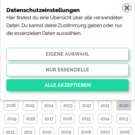
Datenschutzeinstellungen
Hier findest du eine Übersicht über alle verwendeten
Daten. Du kannst deine Zustimmung geben oder nur
die essenziellen Daten auswählen.
News-Archiv von November 2020
Alle
Touristik
Campingplätze
Camping & Caravan
Sonstiges
Specials
Aktuelle News
2026
2025
2024
2023
2022
2021
2020
Essenziell
Essenzielle Cookies ermöglichen grundlegende
2019
2018
2017
2016
2015
2014
2013
Funktionen und sind für die einwandfreie Funktion der
Website dringend erforderlich. Ohne diese Cookies
werden Teile der Website
nicht funktionieren
.
2012
2011
2010
2009
2008
2007
2006