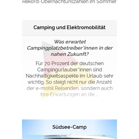
Rekord-Übernachtunszahlen im Sommer
Google Remarketing
https://policies.google.com/privacy
Die Cookieeinstellungen können jeder Zeit im Footer
Camping und Elektromobilität
über "COOKIES" geändert werden!
Was erwartet
Campingplatzbetreiber*innen in der
nahen Zukunft?
Für 70 Prozent der deutschen
Campingurlauber*innen sind
Nachhaltigkeitsaspekte im Urlaub sehr
wichtig. So steigt nicht nur die Anzahl
der e-mobil Reisenden, sondern auch
ihre Erwartungen an die ...
Südsee-Camp