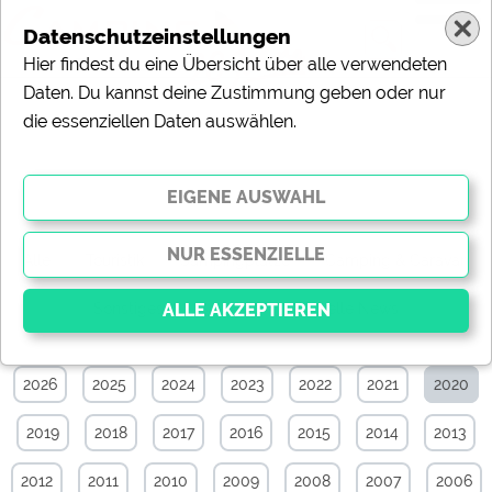
Datenschutzeinstellungen
Hier findest du eine Übersicht über alle verwendeten
Daten. Du kannst deine Zustimmung geben oder nur
die essenziellen Daten auswählen.
News-Archiv von März 2020
Alle
Touristik
Campingplätze
Camping & Caravan
Sonstiges
Specials
Aktuelle News
2026
2025
2024
2023
2022
2021
2020
Essenziell
Essenzielle Cookies ermöglichen grundlegende
2019
2018
2017
2016
2015
2014
2013
Funktionen und sind für die einwandfreie Funktion der
Website dringend erforderlich. Ohne diese Cookies
werden Teile der Website
nicht funktionieren
.
2012
2011
2010
2009
2008
2007
2006