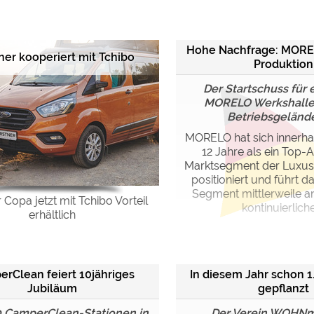
ulare)
https://policies.google.com/privacy
Hohe Nachfrage: MOREL
ner kooperiert mit Tchibo
Produktion
https://policies.google.com/privacy
Der Startschuss für
MORELO Werkshalle
Betriebsgelände i
https://policies.google.com/privacy
MORELO hat sich innerhal
12 Jahre als ein Top-A
https://policies.google.com/privacy
Marktsegment der Luxus
https://policies.google.com/privacy
positioniert und führt 
Segment mittlerweile a
 Copa jetzt mit Tchibo Vorteil
kontinuierliche 
erhältlich
ungen können jeder Zeit im Footer über "COOKIES" geändert 
rClean feiert 10jähriges
In diesem Jahr schon 
Jubiläum
gepflanzt
0 CamperClean-Stationen in
Der Verein WOHNmo