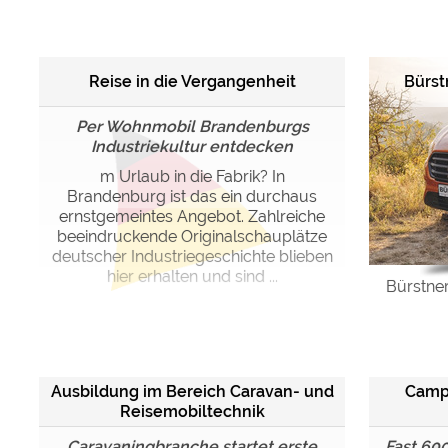
Google reCAPTCHA (Form
Reise in die Vergangenheit
Bürst
Statistiken
Google Analytics
Per Wohnmobil Brandenburgs
Industriekultur entdecken
Marketing
m Urlaub in die Fabrik? In
Google Ads
Brandenburg ist das ein durchaus
ernstgemeintes Angebot. Zahlreiche
Google AdSense
beeindruckende Originalschauplätze
Google Remarketing
deutscher Industriegeschichte blieben
hier erhalten und sind ...
Bürstner
Die Cookieeinstell
Ausbildung im Bereich Caravan- und
Campe
Reisemobiltechnik
Caravaningbranche startet erste
Fast 60