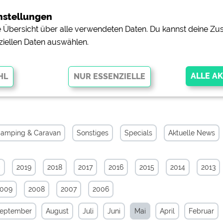
nstellungen
ne Übersicht über alle verwendeten Daten. Du kannst deine 
ziellen Daten auswählen.
chiv von Mai 2023
glichen grundlegende Funktionen und sind für die einwandfreie Funktion
orderlich. Ohne diese Cookies werden Teile der Website
nicht
amping & Caravan
Sonstiges
Specials
Aktuelle News
0
2019
2018
2017
2016
2015
2014
2013
pingplätzen)
https://policies.google.com/privacy
2009
2008
2007
2006
orschau der Internetseiten von
siehe Datenschutzerklärung des jeweili
eptember
August
Juli
Juni
Mai
April
Februar
e, Anfahrt usw.)
https://policies.google.com/privacy