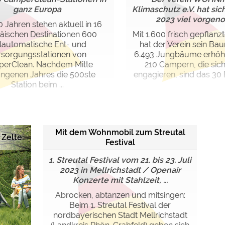
ganz Europa
Klimaschutz e.V. hat sic
2023 viel vorge
 Jahren stehen aktuell in 16
äischen Destinationen 600
Mit 1.600 frisch gepflanz
lautomatische Ent- und
hat der Verein sein Ba
rsorgungsstationen von
6.493 Jungbäume erhöht.
erClean. Nachdem Mitte
210 Campern, die sich
ngenen Jahres die 500ste
engagieren, sind das 30 
Station beim ...
Mit dem Wohnmobil zum Streutal
 Zelte
Festival
1. Streutal Festival vom 21. bis 23. Juli
2023 in Mellrichstadt / Openair
Konzerte mit Stahlzeit, ...
Abrocken, abtanzen und mitsingen:
Beim 1. Streutal Festival der
nordbayerischen Stadt Mellrichstadt