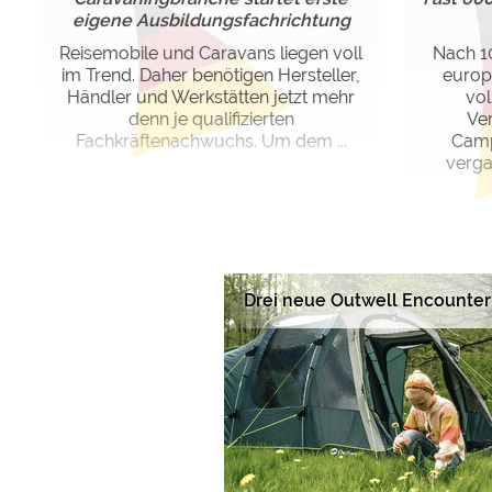
eigene Ausbildungsfachrichtung
Reisemobile und Caravans liegen voll
Nach 10
im Trend. Daher benötigen Hersteller,
europ
Händler und Werkstätten jetzt mehr
vol
denn je qualifizierten
Ve
Fachkräftenachwuchs. Um dem ...
Camp
verga
Drei neue Outwell Encounter