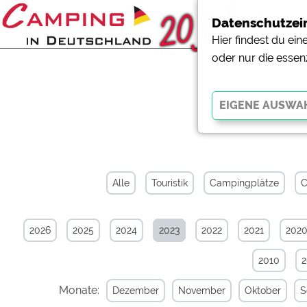
Datenschutzei
Hier findest du ei
oder nur die essen
News-Ar
Essenziell
Essenzielle Cookies ermö
der Website dringend erf
Alle
Touristik
Campingplätze
C
funktionieren
.
2026
2025
2024
2023
2022
2021
202
Externe Medien
YouTube (Videos von Cam
2010
Campingplatzvorschau (V
Campingplätzen)
Monate:
Dezember
November
Oktober
S
Google Maps (Kartensuch