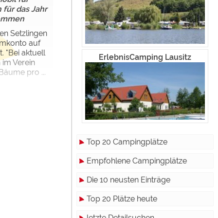
h für das Jahr
nommen
ten Setzlingen
umkonto auf
 "Bei aktuell
ErlebnisCamping Lausitz
 im Verein
Bäume pro ...
Top 20 Campingplätze
Empfohlene Campingplätze
Die 10 neusten Einträge
Top 20 Plätze heute
letzte Detailsuchen