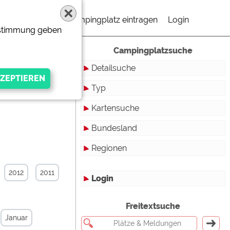
Campingplatz eintragen
Login
Zustimmung geben
Campingplatzsuche
Detailsuche
Typ
Kartensuche
Touristikstellplätze
Bundesland
Dauerstellplätze
Regionen
Reisemobilstellplätze
Baden-Württemberg
Mobilheimstellplätze
Bayern
2012
2011
Login
Ferienhäuser
Berlin
gen Anbieters
Freitextsuche
Bungalows
Brandenburg
Januar
Ferienwohnungen
Bremen