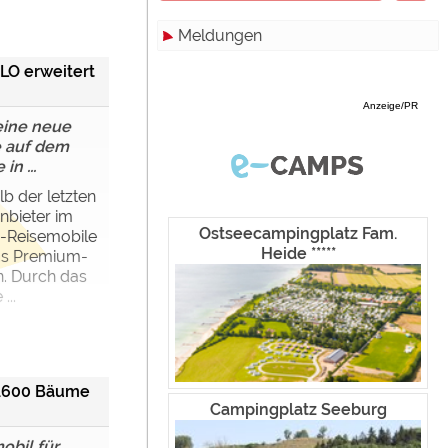
Meldungen
Zimmer
Hamburg
O erweitert
Campinghutten
Hessen
Alle
Anzeige/PR
Miet-Mobilheime
Mecklenburg-Vorpommern
Touristik
 eine neue
 auf dem
Miet-Wohnwagen
Niedersachsen
Campingplätze
n ...
Miet-Zelte
Nordrhein-Westfalen
Camping & Caravan
b der letzten
nbieter im
Rheinland-Pfalz
Sonstiges
Ostseecampingplatz Fam.
-Reisemobile
Heide *****
das Premium-
Saarland
Specials
n. Durch das
...
Sachsen
Archiv
werden!
Sachsen-Anhalt
Schleswig-Holstein
1.600 Bäume
Campingplatz Seeburg
Thüringen
bil für