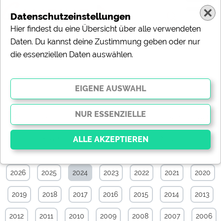
Datenschutzeinstellungen
Hier findest du eine Übersicht über alle verwendeten
Daten. Du kannst deine Zustimmung geben oder nur
die essenziellen Daten auswählen.
Touristik-News-Archiv von Juni 2024
Alle
Touristik
Campingplätze
Camping & Caravan
Sonstiges
Specials
Aktuelle News
2026
2025
2024
2023
2022
2021
2020
Essenziell
Essenzielle Cookies ermöglichen grundlegende
2019
2018
2017
2016
2015
2014
2013
Funktionen und sind für die einwandfreie Funktion der
Website dringend erforderlich. Ohne diese Cookies
werden Teile der Website
nicht funktionieren
.
2012
2011
2010
2009
2008
2007
2006