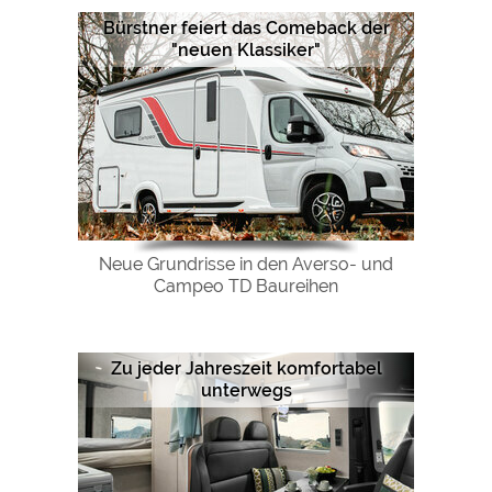
Google Remarketing
https://policies.google.com/privacy
Bürstner feiert das Comeback der
"neuen Klassiker"
Die Cookieeinstellungen können jeder Zeit im Footer
über "COOKIES" geändert werden!
Neue Grundrisse in den Averso- und
Campeo TD Baureihen
Zu jeder Jahreszeit komfortabel
unterwegs