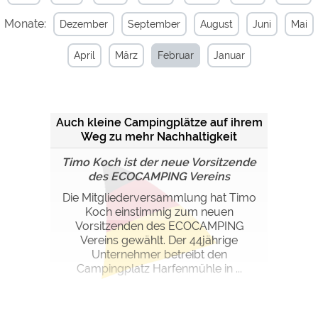
Monate:
Dezember
September
August
Juni
Mai
Externe Medien
YouTube (Videos von
https://policies.google.com/privacy
April
März
Februar
Januar
Campingplätzen)
Campingplatzvorschau (Vorschau
siehe Datenschutzerklärung des
der Internetseiten von
jeweiligen Anbieters
Campingplätzen)
Auch kleine Campingplätze auf ihrem
Google Maps (Kartensuche, Anfahrt
https://policies.google.com/privacy
Weg zu mehr Nachhaltigkeit
usw.)
begleiten
Google reCAPTCHA (Formulare)
https://policies.google.com/privacy
Timo Koch ist der neue Vorsitzende
des ECOCAMPING Vereins
Die Mitgliederversammlung hat Timo
Statistiken
Koch einstimmig zum neuen
Google Analytics
https://policies.google.com/privacy
Vorsitzenden des ECOCAMPING
Vereins gewählt. Der 44jährige
Unternehmer betreibt den
Marketing
Campingplatz Harfenmühle in ...
Google Ads
https://policies.google.com/privacy
Google AdSense
https://policies.google.com/privacy