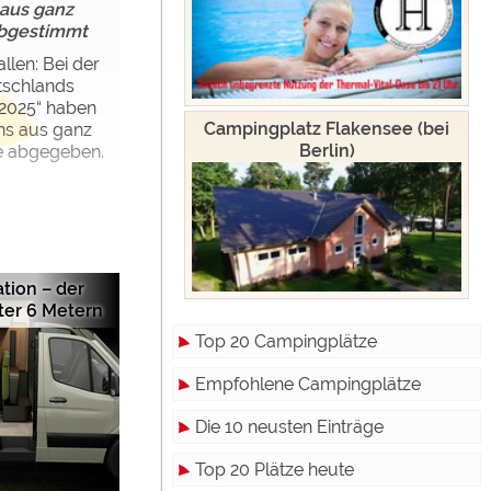
aus ganz
abgestimmt
llen: Bei der
tschlands
2025“ haben
Campingplatz Flakensee (bei
ns aus ganz
Berlin)
e abgegeben.
.
ation – der
ter 6 Metern
Top 20 Campingplätze
Empfohlene Campingplätze
Die 10 neusten Einträge
Top 20 Plätze heute