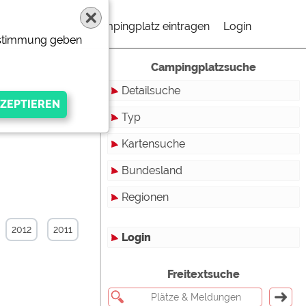
Campingplatz eintragen
Login
Zustimmung geben
Campingplatzsuche
Detailsuche
Typ
Kartensuche
Touristikstellplätze
Bundesland
Dauerstellplätze
Regionen
Reisemobilstellplätze
Baden-Württemberg
Mobilheimstellplätze
Bayern
2012
2011
Login
Ferienhäuser
Berlin
gen Anbieters
Freitextsuche
Bungalows
Brandenburg
Ferienwohnungen
Bremen