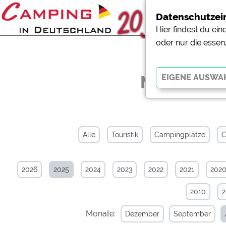
Datenschutzei
Hier findest du ei
oder nur die essen
News-Arch
Essenziell
Essenzielle Cookies ermö
der Website dringend erf
Alle
Touristik
Campingplätze
C
funktionieren
.
2026
2025
2024
2023
2022
2021
202
Externe Medien
YouTube (Videos von Cam
2010
Campingplatzvorschau (V
Campingplätzen)
Monate:
Dezember
September
Google Maps (Kartensuch