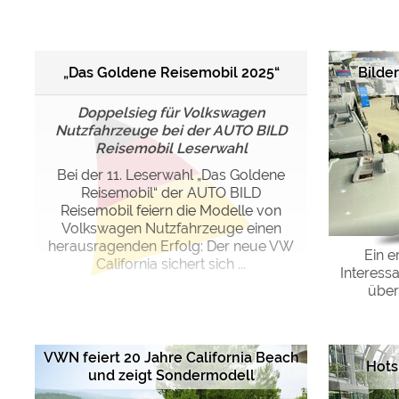
Google reCAPTCHA (Form
„Das Goldene Reisemobil 2025“
Bilde
Statistiken
Google Analytics
Doppelsieg für Volkswagen
Nutzfahrzeuge bei der AUTO BILD
Reisemobil Leserwahl
Marketing
Google Ads
Bei der 11. Leserwahl „Das Goldene
Reisemobil“ der AUTO BILD
Google AdSense
Reisemobil feiern die Modelle von
Google Remarketing
Volkswagen Nutzfahrzeuge einen
herausragenden Erfolg: Der neue VW
Ein e
California sichert sich ...
Interess
Die Cookieeinstell
über
VWN feiert 20 Jahre California Beach
Hots
und zeigt Sondermodell