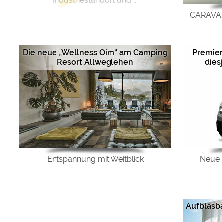
Industriestandort und ...
CARAVA
Die neue „Wellness Oim“ am Camping
Premier
Resort Allweglehen
dies
Entspannung mit Weitblick
Neue 
Aufblasb