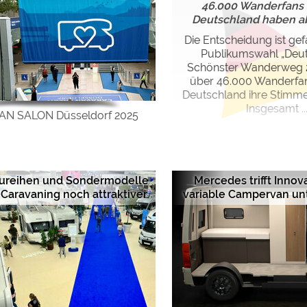
46.000 Wanderfans 
Deutschland haben 
Die Entscheidung ist gefa
Publikumswahl „Deu
Schönster Wanderweg 
über 46.000 Wanderfa
Deutschland ihre Stimm
Insgesamt ..
N SALON Düsseldorf 2025
ureihen und Sondermodelle
Mercedes trifft Innov
aravaning noch attraktiver
variable Campervan un