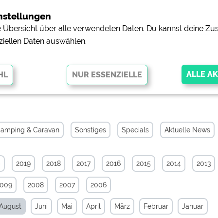
nstellungen
ne Übersicht über alle verwendeten Daten. Du kannst deine 
ziellen Daten auswählen.
iv von August 2025
glichen grundlegende Funktionen und sind für die einwandfreie Funktion
orderlich. Ohne diese Cookies werden Teile der Website
nicht
amping & Caravan
Sonstiges
Specials
Aktuelle News
0
2019
2018
2017
2016
2015
2014
2013
pingplätzen)
https://policies.google.com/privacy
2009
2008
2007
2006
orschau der Internetseiten von
siehe Datenschutzerklärung des jeweili
August
Juni
Mai
April
März
Februar
Januar
e, Anfahrt usw.)
https://policies.google.com/privacy