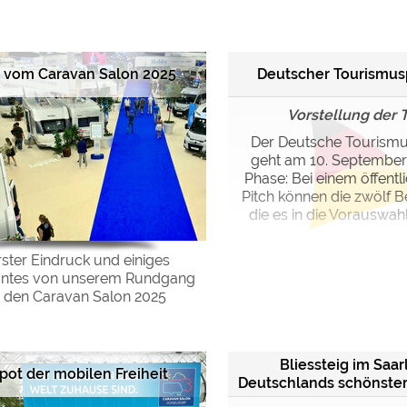
ulare)
https://policies.google.com/privacy
Deutscher Tourismus
r vom Caravan Salon 2025
https://policies.google.com/privacy
Vorstellung der 
Der Deutsche Tourismu
geht am 10. September 
https://policies.google.com/privacy
Phase: Bei einem öffentl
Pitch können die zwölf 
https://policies.google.com/privacy
die es in die Vorauswahl 
https://policies.google.com/privacy
rster Eindruck und einiges
antes von unserem Rundgang
ungen können jeder Zeit im Footer über "COOKIES" geändert 
 den Caravan Salon 2025
Bliessteig im Saar
pot der mobilen Freiheit
Deutschlands schönst