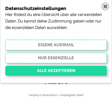
Datenschutzeinstellungen
Hier findest du eine Übersicht über alle verwendeten
Daten. Du kannst deine Zustimmung geben oder nur
die essenziellen Daten auswählen.
@
„Camping in Deutschland“ ist das Internet-Portal zum Thema Camping,
Tourismus und Freizeit.
(c) Gorilla - Fotolia.com
Albert
Essenziell
Essenzielle Cookies ermöglichen grundlegende
Camping in Deutschland
» 
Campingplatz Albert
Funktionen und sind für die einwandfreie Funktion der
Website dringend erforderlich. Ohne diese Cookies
werden Teile der Website
nicht funktionieren
.