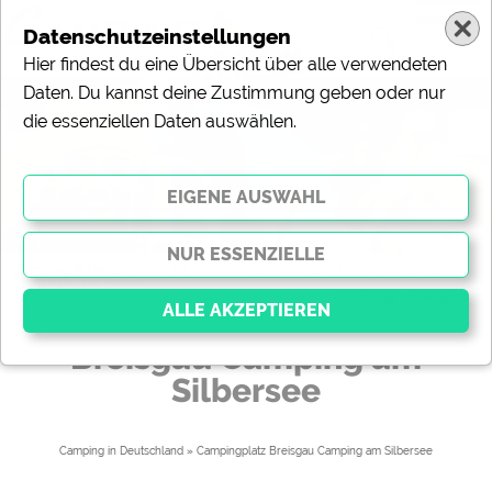
Datenschutzeinstellungen
Hier findest du eine Übersicht über alle verwendeten
Daten. Du kannst deine Zustimmung geben oder nur
die essenziellen Daten auswählen.
@
„Camping in Deutschland“ ist das Internet-Portal zum Thema Camping,
Tourismus und Freizeit.
(c) Gorilla - Fotolia.com
Breisgau Camping am
Silbersee
Essenziell
Essenzielle Cookies ermöglichen grundlegende
Funktionen und sind für die einwandfreie Funktion der
Camping in Deutschland
» 
Campingplatz Breisgau Camping am Silbersee
Website dringend erforderlich. Ohne diese Cookies
werden Teile der Website
nicht funktionieren
.