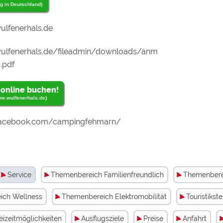
"Ex
g in Deutschland)
we
lfenerhals.de
Me
lfenerhals.de/fileadmin/downloads/anm
.pdf
zu
 online buchen!
w.wulfenerhals.de)
acebook.com/campingfehmarn/
we
Service
Themenbereich Familienfreundlich
Themenberei
ich Wellness
Themenbereich Elektromobilität
Touristikste
eizeitmöglichkeiten
Ausflugsziele
Preise
Anfahrt