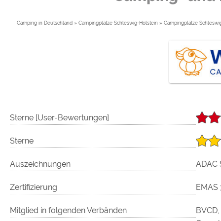
Google reCAPTCHA (Form
Camping in Deutschland
»
Campingplätze Schleswig-Holstein
»
Campingplätze Schleswig
Statistiken
Google Analytics
Marketing
Google Ads
Google AdSense
Sterne [User-Bewertungen]
Google Remarketing
Sterne
Die Cookieeinstell
Auszeichnungen
ADAC S
Zertifizierung
EMAS 
Mitglied in folgenden Verbänden
BVCD, 