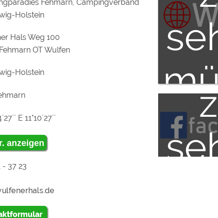
la
ngparadies Fehmarn, Campingverband
wig-Holstein
se
er Hals Weg 100
u
Fehmarn OT Wulfen
mü
wig-Holstein
Fehmarn
"Ex
´27´´ E 11°10´27´´
se
r. anzeigen
Me
 - 37 23
mü
zu
aktformular