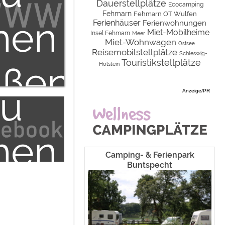
den
Dauerstellplätze
Miet-Wohnwagen
Niedersachsen
Campingplätze
Ecocamping
Fehmarn
Fehmarn OT Wulfen
hen
Ferienhäuser
Ferienwohnungen
Miet-Zelte
Nordrhein-Westfalen
Camping & Caravan
Miet-Mobilheime
Insel Fehmarn
Meer
Miet-Wohnwagen
nd
Rheinland-Pfalz
Sonstiges
Ostsee
Reisemobilstellplätze
Schleswig-
Touristikstellplätze
ßen
Saarland
Specials
Holstein
Sachsen
Archiv
zu
Anzeige/PR
Sachsen-Anhalt
terne
Schleswig-Holstein
hen
Thüringen
dien"
Camping- & Ferienpark
Buntspecht
ßen
gelassen