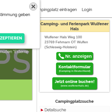
Campingplatz eintragen
Login
Zustimmung geben
Camping- und Ferienpark Wulfener
Hals
Wulfener Hals Weg 100
23769 Fehmarn OT Wulfen
(Schleswig-Holstein)
 müßen "Externe
Um
Nr. anzeigen
Kontaktformular
(Camping in Deutschland)
en
Jetzt online buchen!
(www.wulfenerhals.de)
gen Anbieters
ternen
Campingplatzsuche
Detailsuche