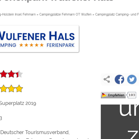
ulare)
https://policies.google.com/privacy
In
-Holstein Insel Fehmarn
»
Campingplätze Fehmarn OT Wulfen
»
Campingplatz Camping- und F
d
https://policies.google.com/privacy
ex
https://policies.google.com/privacy
la
https://policies.google.com/privacy
https://policies.google.com/privacy
In
u
ungen können jeder Zeit im Footer über "COOKIES" geändert 
uperplatz 2019
3
Deutscher Tourismusverband,