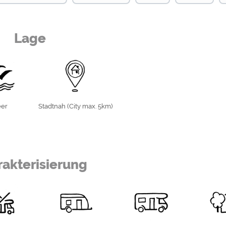
Lage
er
Stadtnah (City max. 5km)
akterisierung
 Sie Urlaub in ungezwungener Atmosphäre
 der Ostssee, der Burger Binnensee und der
der lassen Sie sich verwöhnen bei einer