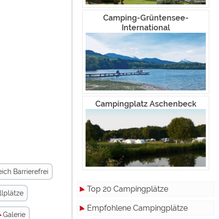
terne
rden.
Camping-Grüntensee-
International
dien"
gelassen
Campingplatz Aschenbeck
rden.
ch Barrierefrei
Top 20 Campingplätze
llplätze
Empfohlene Campingplätze
Galerie