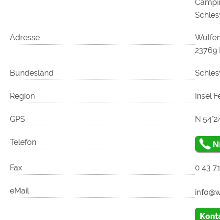
Campi
Schles
Adresse
Wulfen
23769 
Bundesland
Schles
Region
Insel 
GPS
N 54°24
Telefon
N
Fax
0 43 71
eMail
Kont