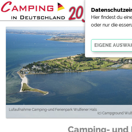
Datenschutzei
Hier findest du ei
oder nur die essen
Essenziell
Essenzielle Cookies ermö
der Website dringend erf
funktionieren
.
Externe Medien
YouTube (Videos von Cam
Lufaufnahme Camping-und Ferienpark Wulfener Hals
(c) Campground Wulf
Campingplatzvorschau (V
Campingplätzen)
Camping- und 
Google Maps (Kartensuch