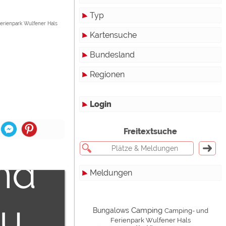
Um
Typ
halt
erienpark Wulfener Hals
Kartensuche
Touristikstellplätze
en
Bundesland
Dauerstellplätze
zu
Regionen
Reisemobilstellplätze
Baden-Württemberg
ternen
Mobilheimstellplätze
Bayern
Login
den
Ferienhäuser
Berlin
Freitextsuche
Bungalows
Brandenburg
halt
Ferienwohnungen
Bremen
nd
werden!
Meldungen
Zimmer
Hamburg
zu
Campinghutten
Hessen
Alle
zu
Camping
Bungalows
Camping- und
Miet-Mobilheime
Mecklenburg-Vorpommern
Touristik
Ferienpark Wulfener Hals