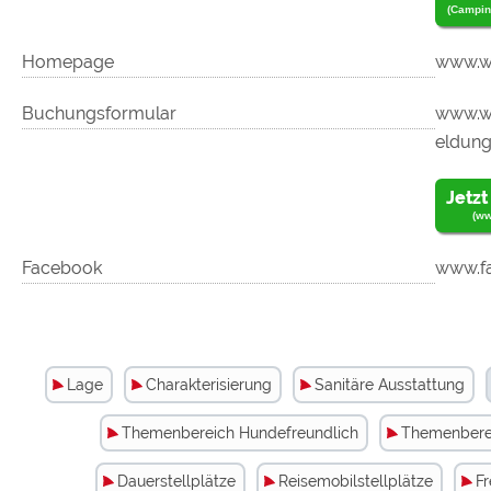
(Campin
Homepage
www.wu
Buchungsformular
www.wu
eldung
Jetzt
(ww
Facebook
www.f
Lage
Charakterisierung
Sanitäre Ausstattung
Themenbereich Hundefreundlich
Themenbere
Dauerstellplätze
Reisemobilstellplätze
Fr