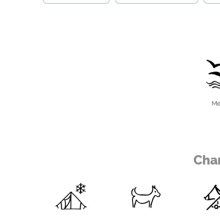
Me
Meer
0 km
Stadtnah (City max. 5km)
5 km
Char
Auf dem Camping- und Ferienpark Wulfener Hals können
mit allem drum und dran genießen. Die herrlichen Strände
Pool laden zum Baden ein, die Steilküste zum Spazieren. O
Massage und anschließendem Saunagang.