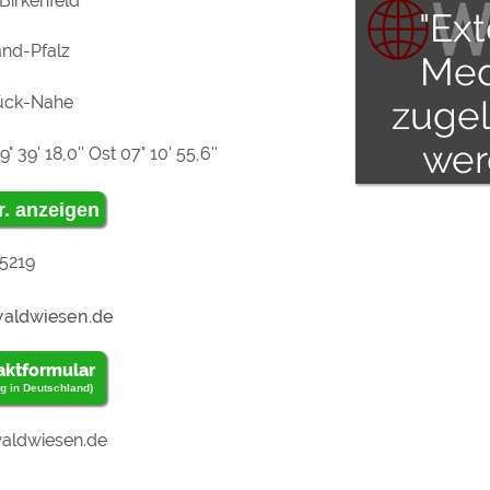
Birkenfeld
"Ex
and-Pfalz
Med
ück-Nahe
zuge
wer
° 39' 18,0'' Ost 07° 10' 55,6''
r. anzeigen
5219
aktformular
g in Deutschland)
aldwiesen.de