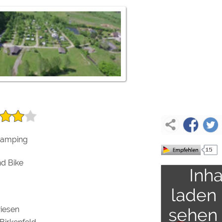
ulare)
https://policies.google.com/privacy
https://policies.google.com/privacy
https://policies.google.com/privacy
https://policies.google.com/privacy
https://policies.google.com/privacy
Um
camping
ext
ungen können jeder Zeit im Footer über "COOKIES" geändert 
nd Bike
Inha
laden
iesen
sehen