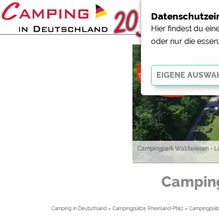
Datenschutzei
Hier findest du ei
oder nur die essen
Essenziell
Essenzielle Cookies ermö
der Website dringend erf
funktionieren
.
Campingpark Waldwiesen - L
Externe Medien
Campin
YouTube (Videos von Cam
Campingplatzvorschau (V
Campingplätzen)
Camping in Deutschland
»
Campingplätze Rheinland-Pfalz
»
Campingplät
Google Maps (Kartensuch