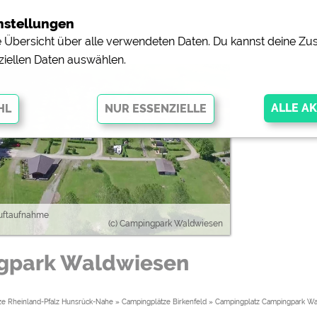
nstellungen
ne Übersicht über alle verwendeten Daten. Du kannst deine 
ziellen Daten auswählen.
glichen grundlegende Funktionen und sind für die einwandfreie Funktion
orderlich. Ohne diese Cookies werden Teile der Website
nicht
uftaufnahme
(c) Campingpark Waldwiesen
gpark Waldwiesen
pingplätzen)
https://policies.google.com/privacy
orschau der Internetseiten von
siehe Datenschutzerklärung des jeweili
ze Rheinland-Pfalz Hunsrück-Nahe
»
Campingplätze Birkenfeld
»
Campingplatz Campingpark W
e, Anfahrt usw.)
https://policies.google.com/privacy