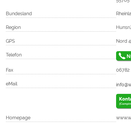
55765 
Bundesland
Rheinl
Region
Hunsr
GPS
Nord 49
Telefon
N
Fax
06782 
eMail
Kont
(Campin
Homepage
www.w