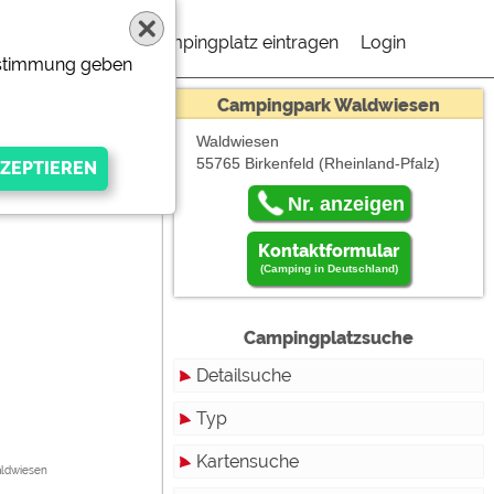
Campingplatz eintragen
Login
Zustimmung geben
Campingpark Waldwiesen
Waldwiesen
55765 Birkenfeld
(Rheinland-Pfalz)
Nr. anzeigen
Kontaktformular
(Camping in Deutschland)
Campingplatzsuche
Detailsuche
Typ
gen Anbieters
Kartensuche
Touristikstellplätze
aldwiesen