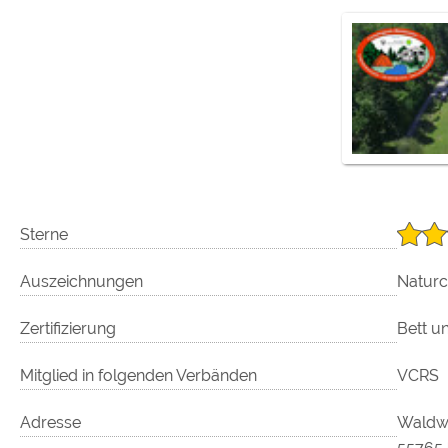
Google reCAPTCHA (Form
Statistiken
Google Analytics
Marketing
Google Ads
Google AdSense
Sterne
Google Remarketing
Auszeichnungen
Natur
Die Cookieeinstell
Zertifizierung
Bett u
Mitglied in folgenden Verbänden
VCRS
Adresse
Waldw