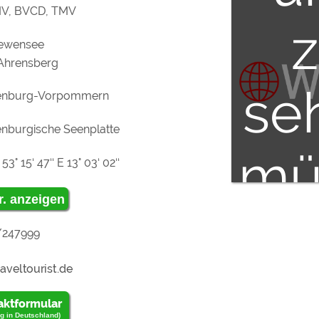
, BVCD, TMV
ewensee
Ahrensberg
se
enburg-Vorpommern
nburgische Seenplatte
mü
53° 15‘ 47‘‘ E 13° 03‘ 02‘‘
r. anzeigen
"Ex
/247999
Me
aktformular
g in Deutschland)