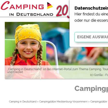
Datenschutzei
Hier findest du ei
oder nur die essen
Essenziell
Essenzielle Cookies ermö
der Website dringend erf
funktionieren
.
„Camping in Deutschland“ ist das Internet-Portal zum Thema Camping, Tou
und Freizeit.
(c) Gorilla - 
Externe Medien
Campingp
YouTube (Videos von Cam
Campingplatzvorschau (V
Campingplätzen)
Camping in Deutschland
»
Campingplätze Mecklenburg-Vorpommern
»
Campingplätze
Google Maps (Kartensuch