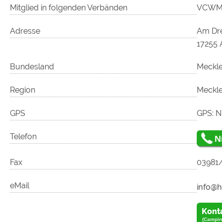
Mitglied in folgenden Verbänden
VCWMV
Adresse
Am Dr
17255 
Bundesland
Meckl
Region
Meckle
GPS
GPS: N 
Telefon
N
Fax
03981
eMail
Kont
(Campin