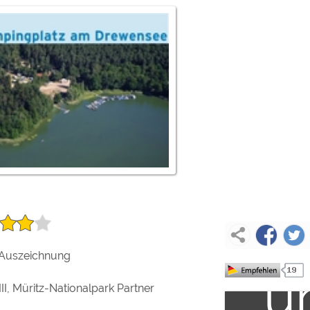
ulare)
https://policies.google.com/privacy
ex
https://policies.google.com/privacy
In
https://policies.google.com/privacy
https://policies.google.com/privacy
https://policies.google.com/privacy
la
ungen können jeder Zeit im Footer über "COOKIES" geändert 
Auszeichnung
u
II, Müritz-Nationalpark Partner