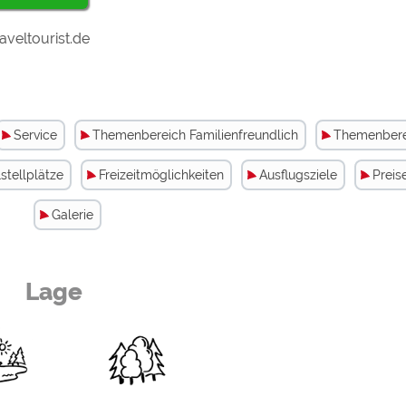
zu
veltourist.de
we
Service
Themenbereich Familienfreundlich
Themenberei
stellplätze
Freizeitmöglichkeiten
Ausflugsziele
Preis
Galerie
Lage