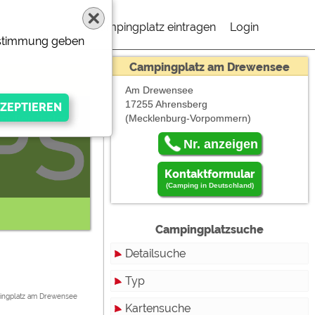
Campingplatz eintragen
Login
Zustimmung geben
Campingplatz am Drewensee
Am Drewensee
17255 Ahrensberg
(Mecklenburg-Vorpommern)
 müßen "Externe
Nr. anzeigen
Kontaktformular
(Camping in Deutschland)
Um
Campingplatzsuche
Detailsuche
en
gen Anbieters
Typ
ingplatz am Drewensee
Kartensuche
Touristikstellplätze