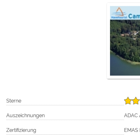
Google reCAPTCHA (Form
Statistiken
Google Analytics
Marketing
Google Ads
Google AdSense
Google Remarketing
Die Cookieeinstell
Sterne
Auszeichnungen
ADAC 
Zertifizierung
EMAS I