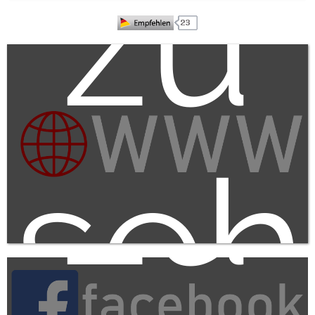
un
zu
zu
seh