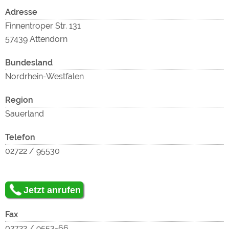
Inh
zu
Google Remarketing
https://policies.google.com/privacy
Adresse
Finnentroper Str. 131
Die Cookieeinstellungen können jeder Zeit im Footer
57439 Attendorn
über "COOKIES" geändert werden!
Bundesland
Nordrhein-Westfalen
zu
Region
Sauerland
lad
Telefon
02722 / 95530
Jetzt anrufen
Fax
02722 / 9553-66