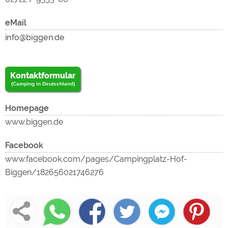
lad
eMail
un
Kontaktformular
(Camping in Deutschland)
Homepage
www.biggen.de
Facebook
www.facebook.com/pages/Campingplatz-Hof-
Biggen/182656021746276