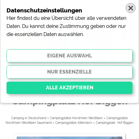
Um
de
Datenschutzeinstellungen
Hier findest du eine Übersicht über alle verwendeten
Daten. Du kannst deine Zustimmung geben oder nur
die essenziellen Daten auswählen.
@
de
„Camping in Deutschland“ ist das Internet-Portal zum Thema Camping,
Tourismus und Freizeit.
(c) Gorilla - Fotolia.com
ext
Campingplatz Hof Biggen
Essenziell
Essenzielle Cookies ermöglichen grundlegende
Camping in Deutschland
»
Campingplätze Nordrhein-Westfalen
»
Campingplätze
Nordrhein-Westfalen Sauerland
»
Campingplätze Attendorn
» 
Campingplatz  Hof Biggen
Funktionen und sind für die einwandfreie Funktion der
Website dringend erforderlich. Ohne diese Cookies
werden Teile der Website
nicht funktionieren
.