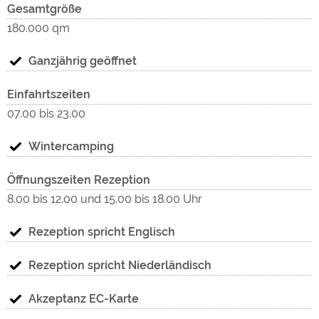
"Ex
Wald/Wiesen
Gesamtgröße
von Wäldern umgeben
180.000 qm
Der Campingplatz Hof-Biggen liegt im Herzen des
Ganzjährig geöffnet
Südsauerlandes, zwischen Attendorn und Finnentrop, vier
"Ex
Einfahrtszeiten
Kilometer vom Biggesee entfernt.
07.00 bis 23.00
Med
Nächster Ort
Wintercamping
Attendorn ca. 4,0 km
Öffnungszeiten Rezeption
Das Sauerland ist berühmt für seine Wälder mit
8.00 bis 12.00 und 15.00 bis 18.00 Uhr
ausgezeichneten Wanderwegen, den Seen und den
zahlreichen Freizeitmöglichkeiten.
Rezeption spricht Englisch
Rezeption spricht Niederländisch
Akzeptanz EC-Karte