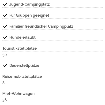
Med
zug
Jugend-Campingplatz
Für Gruppen geeignet
Familienfreundlicher Campingplatz
Hunde erlaubt
Touristikstellplätze
50
zug
Dauerstellplätze
wer
Reisemobilstellplätze
8
Miet-Wohnwagen
36