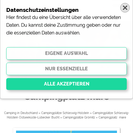
Datenschutzeinstellungen
Hier findest du eine Übersicht über alle verwendeten
Daten. Du kannst deine Zustimmung geben oder nur
die essenziellen Daten auswählen.
@
„Camping in Deutschland“ ist das Internet-Portal zum Thema Camping,
Tourismus und Freizeit.
(c) Gorilla - Fotolia.com
Campingplatz mare
Essenziell
Essenzielle Cookies ermöglichen grundlegende
Camping in Deutschland
»
Campingplätze Schleswig-Holstein
»
Campingplätze Schleswig-
Holstein Ostseeküste-Lübecker Bucht
»
Campingplätze Grömitz
» 
Campingplatz  mare
Funktionen und sind für die einwandfreie Funktion der
Website dringend erforderlich. Ohne diese Cookies
werden Teile der Website
nicht funktionieren
.