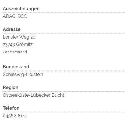
Google Remarketing
https://policies.google.com/privacy
Auszeichnungen
ADAC, DCC
Die Cookieeinstellungen können jeder Zeit im Footer
über "COOKIES" geändert werden!
Adresse
Lenster Weg 20
23743 Grömitz
Lensterstrand
Bundesland
Schleswig-Holstein
Region
Ostseeküste-Lübecker Bucht
Telefon
04562-8141