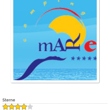
Externe Medien
YouTube (Videos von
https://policies.google.com/privacy
Campingplätzen)
Campingplatzvorschau (Vorschau
siehe Datenschutzerklärung des
der Internetseiten von
jeweiligen Anbieters
Campingplätzen)
Google Maps (Kartensuche, Anfahrt
https://policies.google.com/privacy
usw.)
Google reCAPTCHA (Formulare)
https://policies.google.com/privacy
Statistiken
Google Analytics
https://policies.google.com/privacy
Marketing
Google Ads
https://policies.google.com/privacy
Sterne
Google AdSense
https://policies.google.com/privacy