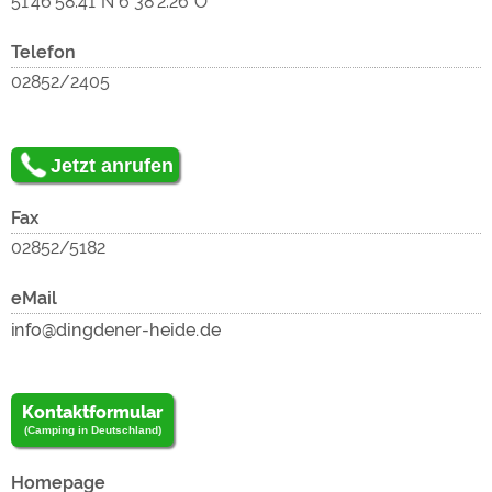
zu
51°46'58.41"N 6°38'2.26"O
Telefon
02852/2405
zu
Jetzt anrufen
lad
Fax
02852/5182
eMail
Kontaktformular
(Camping in Deutschland)
Homepage