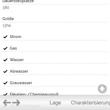
Dauerstellplätze
380
Größe
13ha
Strom
Gas
Wasser
Abwasser
Grauwasser
Fäkalien-/Chemieausguß
Lage
Charakterisierun
WLAN/Hotspot