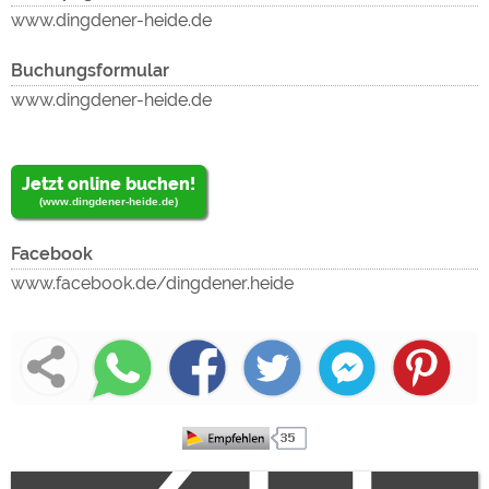
lad
un
www.dingdener-heide.de
Buchungsformular
www.dingdener-heide.de
Jetzt online buchen!
(www.dingdener-heide.de)
Facebook
un
www.facebook.de/dingdener.heide
zu