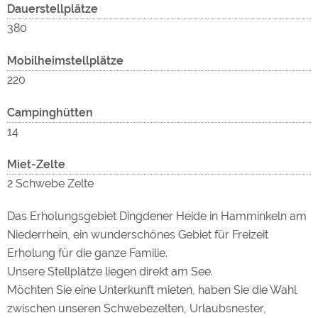
Med
zug
Angeln
Dauerstellplätze
im Baggersee mit Fischbesatz (Karpfen, Forellen, Schleien)
380
Mobilheimstellplätze
Wandern
auf gekennzeichneten Wegen ca. 50 km durch Wälder,
220
Wiesen, Feld und Heide
zug
Campinghütten
14
Radwandern
wer
ca. 100 ausgebaute Wirtschaftswege fast ohne
Miet-Zelte
Autoverkehr, durch die Parklandschaft der Hohen Mark
2 Schwebe Zelte
oder in die Niederlande nur 15 km.
Das Erholungsgebiet Dingdener Heide in Hamminkeln am
Reiten
Niederrhein, ein wunderschönes Gebiet für Freizeit
in der Reithalle des Dingdener Reit -und Fahrvereins
Erholung für die ganze Familie.
Unsere Stellplätze liegen direkt am See.
Tennis
Möchten Sie eine Unterkunft mieten, haben Sie die Wahl
in der Tennishalle im Ort Hamminkeln
zwischen unseren Schwebezelten, Urlaubsnester,