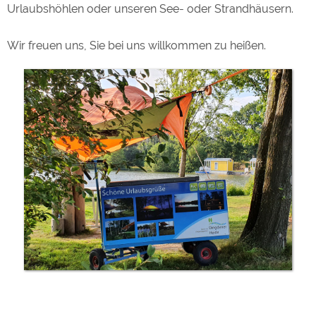
wer
Urlaubshöhlen oder unseren See- oder Strandhäusern.
Einkaufen
im SB-Laden direkt im Erholungsgebiet
Wir freuen uns, Sie bei uns willkommen zu heißen.
Essen und Trinken
in der Gaststätte im Erholungsgebiet
Sehenswertes in Bocholt (nur 8 km)
Stadttheater, Kinodrom, Handwerksmuseum,
Westfälisches Textilmuseum, Historisches Rathaus,
St.Georg Kirche, Schloß Diepenbrock. Shopping "Am
Neutor" und vieles mehr.