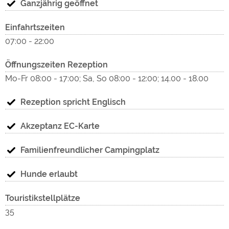
wunderschön angelegten Sandstränden, Spiel- und
Ganzjährig geöffnet
Sportplätzen, den weitläufigen Rad- und Wanderwegen
"Ex
Einfahrtszeiten
sowie den attraktiven Freizeitangeboten, bietet die
07:00 - 22:00
Dingdener Heide der ganzen Familie ein ideales Ferien-,
Med
Kurzurlaub- und Ganzjahreserholungsziel.
Öffnungszeiten Rezeption
Der romantisch gelegene Campingplatz, direkt am
Mo-Fr 08:00 - 17:00; Sa, So 08:00 - 12:00; 14.00 - 18.00
Freizeitsee bietet auch ein abgelegenes Plätzchen für die
naturnahe Erholung.
Rezeption spricht Englisch
Nächster Ort
Akzeptanz EC-Karte
Dingden
Familienfreundlicher Campingplatz
Nächste Stadt
Bocholt
Hunde erlaubt
Baden
Touristikstellplätze
im beheitzten Freibad, ca. 1 km entfernt
35