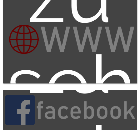
zu
seh