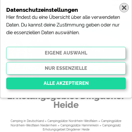
Datenschutzeinstellungen
Hier findest du eine Übersicht über alle verwendeten
Daten. Du kannst deine Zustimmung geben oder nur
die essenziellen Daten auswählen.
@
Campingplatz am See
(c) Dingdener Heide
Erholungsgebiet Dingdener
Heide
Essenziell
Essenzielle Cookies ermöglichen grundlegende
Funktionen und sind für die einwandfreie Funktion der
Camping in Deutschland
»
Campingplätze Nordrhein-Westfalen
»
Campingplätze
Website dringend erforderlich. Ohne diese Cookies
Nordrhein-Westfalen Niederrhein
»
Campingplätze Hamminkeln
» 
Campingplatz 
werden Teile der Website
nicht funktionieren
.
Erholungsgebiet Dingdener Heide