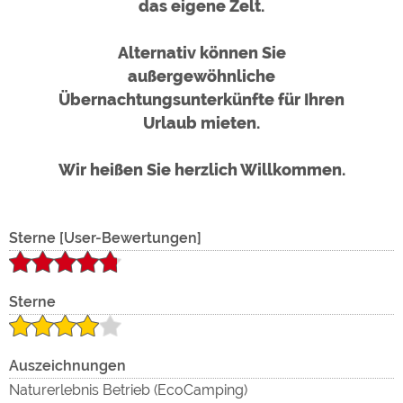
de
das eigene Zelt.
Google Remarketing
https://policies.google.com/privacy
Alternativ können Sie
Die Cookieeinstellungen können jeder Zeit im Footer
außergewöhnliche
über "COOKIES" geändert werden!
Übernachtungsunterkünfte für Ihren
Urlaub mieten.
de
Wir heißen Sie herzlich Willkommen.
ext
Sterne [User-Bewertungen]
Sterne
Auszeichnungen
Naturerlebnis Betrieb (EcoCamping)