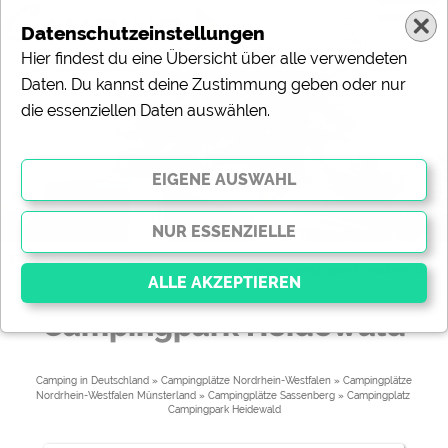
Datenschutzeinstellungen
Hier findest du eine Übersicht über alle verwendeten
Daten. Du kannst deine Zustimmung geben oder nur
die essenziellen Daten auswählen.
@
Campingpark Heidewald*****
(c) www.campingpark-heidewald.de
Campingpark Heidewald
Essenziell
Essenzielle Cookies ermöglichen grundlegende
Camping in Deutschland
»
Campingplätze Nordrhein-Westfalen
»
Campingplätze
Nordrhein-Westfalen Münsterland
»
Campingplätze Sassenberg
» 
Campingplatz 
Funktionen und sind für die einwandfreie Funktion der
Campingpark Heidewald
Website dringend erforderlich. Ohne diese Cookies
werden Teile der Website
nicht funktionieren
.