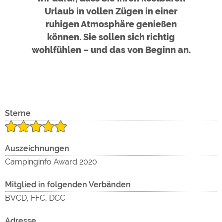
Google Remarketing
https://policies.google.com/privacy
Urlaub in vollen Zügen in einer
ruhigen Atmosphäre genießen
Die Cookieeinstellungen können jeder Zeit im Footer
können. Sie sollen sich richtig
über "COOKIES" geändert werden!
wohlfühlen – und das von Beginn an.
Um
Sterne
Auszeichnungen
Campinginfo Award 2020
den
Mitglied in folgenden Verbänden
BVCD, FFC, DCC
Adresse