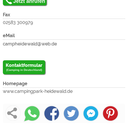
zu
Jetzt anrufen
Fax
02583 300979
eMail
laden
Kontaktformular
(Camping in Deutschland)
Homepage
und
www.campingpark-heidewald.de