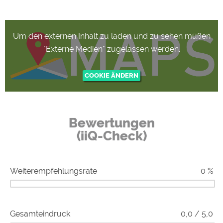
zugel
Um den externen Inhalt zu laden und zu sehen müßen
"Externe Medien" zugelassen werden.
werde
Bewertungen
(iiQ-Check)
Weiterempfehlungsrate
0 %
Gesamteindruck
0,0 / 5,0