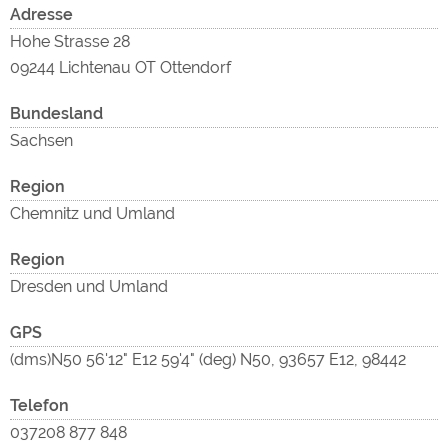
Google Remarketing
https://policies.google.com/privacy
Adresse
Hohe Strasse 28
09244 Lichtenau OT Ottendorf
Die Cookieeinstellungen können jeder Zeit im Footer
über "COOKIES" geändert werden!
Bundesland
Sachsen
Region
Chemnitz und Umland
Region
Dresden und Umland
GPS
(dms)N50 56'12" E12 59'4" (deg) N50, 93657 E12, 98442
Telefon
037208 877 848