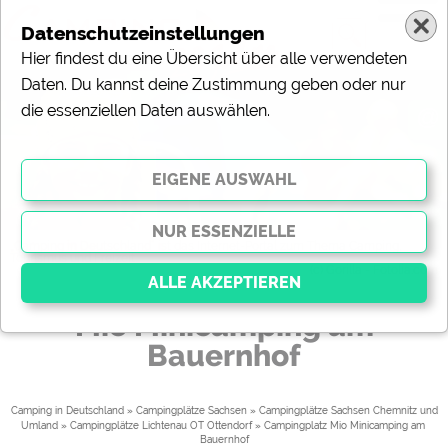
Datenschutzeinstellungen
Hier findest du eine Übersicht über alle verwendeten
Daten. Du kannst deine Zustimmung geben oder nur
die essenziellen Daten auswählen.
@
„Camping in Deutschland“ ist das Internet-Portal zum Thema Camping,
Tourismus und Freizeit.
(c) Gorilla - Fotolia.com
Mio Minicamping am
Bauernhof
Essenziell
Essenzielle Cookies ermöglichen grundlegende
Funktionen und sind für die einwandfreie Funktion der
Camping in Deutschland
»
Campingplätze Sachsen
»
Campingplätze Sachsen Chemnitz und
Website dringend erforderlich. Ohne diese Cookies
Umland
»
Campingplätze Lichtenau OT Ottendorf
» 
Campingplatz Mio Minicamping am 
werden Teile der Website
nicht funktionieren
.
Bauernhof