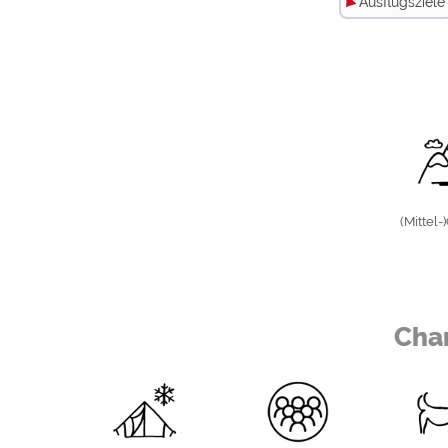
Ausflugsziele
(Mittel-
(Mittel-)Gebirge
Keller
See
Naturb
Char
Der Campingplatz liegt direkt am Neuenhainer See, max. 1
mit öffentlichem Badebetrieb und Kleinkinderplanschberei
Nächster Ort
Zimme