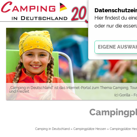
Datenschutzei
Hier findest du ei
oder nur die essen
Essenziell
Essenzielle Cookies ermö
der Website dringend erf
funktionieren
.
„Camping in Deutschland“ ist das Internet-Portal zum Thema Camping, Tou
und Freizeit.
(c) Gorilla - 
Externe Medien
Campingpl
YouTube (Videos von Cam
Campingplatzvorschau (V
Campingplätzen)
Camping in Deutschland
»
Campingplätze Hessen
»
Campingplätze Hes
Google Maps (Kartensuch