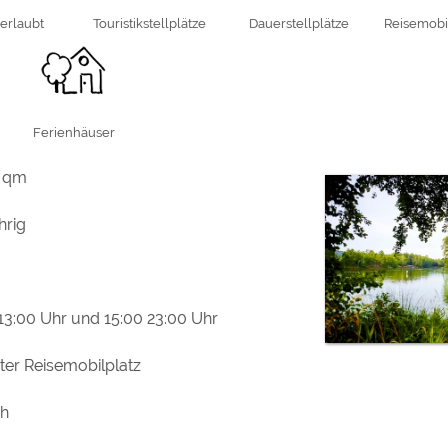
erlaubt
Touristikstellplätze
Dauerstellplätze
Reisemobil
 / Hessen
ark Knüll, Sommerrodelbahn sowie
e in Frielendorf. Braunkohle
nd Alsfeld.
Ferienhäuser
 qm
hrig
 13:00 Uhr und 15:00 23:00 Uhr
ter Reisemobilplatz
h