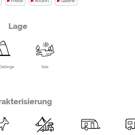
Preise
Anfahrt
Galerie
Lage
)Gebirge
See
wald-Knüll
adesee Neuenhainer See
akterisierung
00 m von den Stellplätzen entfernt. Badesee
ch.
rsrode Bahnhof