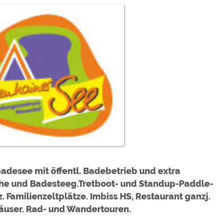
ulare)
https://policies.google.com/privacy
https://policies.google.com/privacy
d
https://policies.google.com/privacy
ex
https://policies.google.com/privacy
https://policies.google.com/privacy
In
ungen können jeder Zeit im Footer über "COOKIES" geändert 
desee mit öffentl. Badebetrieb und extra
che und Badesteeg.Tretboot- und Standup-Paddle-
z. Familienzeltplätze. Imbiss HS, Restaurant ganzj.
äuser. Rad- und Wandertouren.