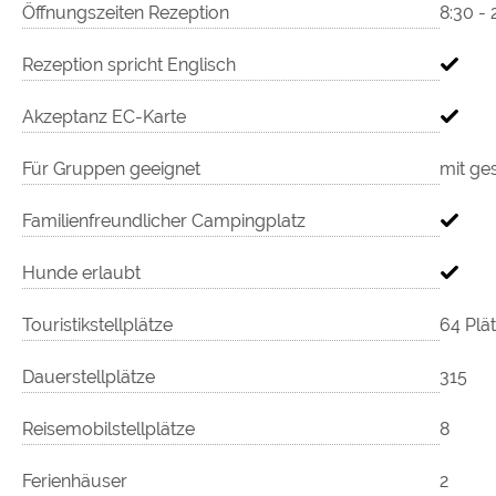
Öffnungszeiten Rezeption
8:30 - 
Rezeption spricht Englisch
Akzeptanz EC-Karte
Für Gruppen geeignet
mit ge
Familienfreundlicher Campingplatz
Hunde erlaubt
Touristikstellplätze
64 Plä
Dauerstellplätze
315
Reisemobilstellplätze
8
Ferienhäuser
2