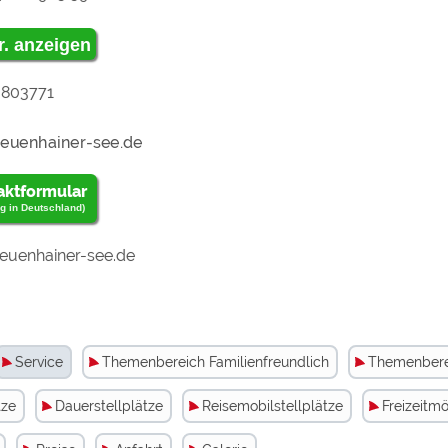
"Ex
r. anzeigen
 803771
Me
aktformular
zu
g in Deutschland)
uenhainer-see.de
we
Service
Themenbereich Familienfreundlich
Themenberei
tze
Dauerstellplätze
Reisemobilstellplätze
Freizeitmö